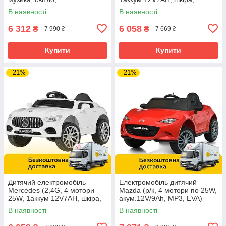
аккум.12V7AH) Bambi M
музика, світло, EVA) M
В наявності
В наявності
4612EBLR-3 Червоний
4823EBLR-3 Червоний
6 312
6 058
₴
₴
7 990 ₴
7 669 ₴
Купити
Купити
–21%
–21%
Дитячий електромобіль
Електромобіль дитячий
Mercedes (2,4G, 4 мотори
Mazda (р/к, 4 мотори по 25W,
25W, 1аккум 12V7AH, шкіра,
акум.12V/9Ah, MP3, EVA)
музика, світло, EVA) M
Bambi M 5846EBLR-3
В наявності
В наявності
4823EBLR-1 Білий
Червоний