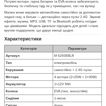
Потужні мотори, гарна батарея та EVA-колеса забезпечують
безпечну та стабільну їзду як у приміщенні, так і на вулиці.
Малюк може керувати автомобілем самостійно за допомогою
педалі газу, а батьки — дистанційно через пульт 2.4G. Звукові
ефекти, музика, MP3, USB, TF та Bluetooth роблять поїздки
ще цікавішими. Модель ідеально підходить для дітей і стане
крутим подарунком, що дарує емоції щодня.
Характеристики
Категорія
Параметри
Артикул
M 6293EBLR
Тип
електромобіль
Керування
самостійно + 2.4G пульт
Мотори
4 мотори (2×25W + 2×30W)
Акумулятор
1×12V 9Ah
Колеса
EVA (тихі, зносостійкі)
Сидіння
1-місне
Світло
фари