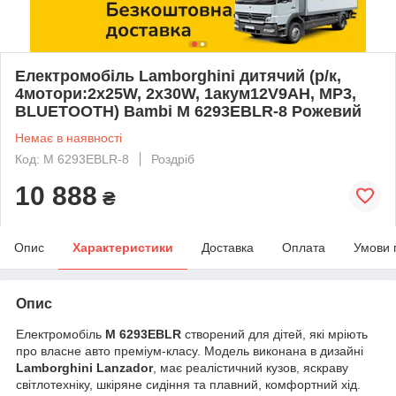
Електромобіль Lamborghini дитячий (р/к,
4мотори:2х25W, 2х30W, 1акум12V9AH, MP3,
BLUETOOTH) Bambi M 6293EBLR-8 Рожевий
Немає в наявності
Код: M 6293EBLR-8
Роздріб
10 888
₴
Опис
Характеристики
Доставка
Оплата
Умови 
Опис
Електромобіль
M 6293EBLR
створений для дітей, які мріють
про власне авто преміум-класу. Модель виконана в дизайні
Lamborghini Lanzador
, має реалістичний кузов, яскраву
світлотехніку, шкіряне сидіння та плавний, комфортний хід.