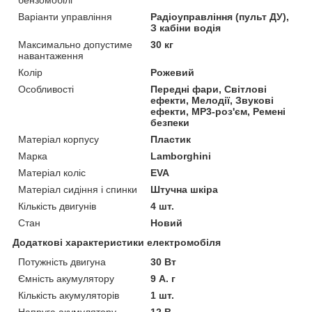
Варіанти управління
Радіоуправління (пульт ДУ),
З кабіни водія
Максимально допустиме
30 кг
навантаження
Колір
Рожевий
Особливості
Передні фари, Світлові
ефекти, Мелодії, Звукові
ефекти, MP3-роз'єм, Ремені
безпеки
Матеріал корпусу
Пластик
Марка
Lamborghini
Матеріал коліс
EVA
Матеріал сидіння і спинки
Штучна шкіра
Кількість двигунів
4 шт.
Стан
Новий
Додаткові характеристики електромобіля
Потужність двигуна
30 Вт
Ємність акумулятору
9 А. г
Кількість акумуляторів
1 шт.
Напруга акумулятору
12 В