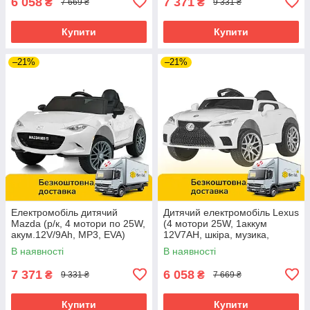
6 058
7 371
₴
₴
7 669 ₴
9 331 ₴
Купити
Купити
–21%
–21%
Електромобіль дитячий
Дитячий електромобіль Lexus
Mazda (р/к, 4 мотори по 25W,
(4 мотори 25W, 1аккум
акум.12V/9Ah, MP3, EVA)
12V7AH, шкіра, музика,
Bambi M 5846EBLR-1 Білий
світло, EVA) M 4824EBLR-1
В наявності
В наявності
7 371
6 058
₴
₴
9 331 ₴
7 669 ₴
Купити
Купити