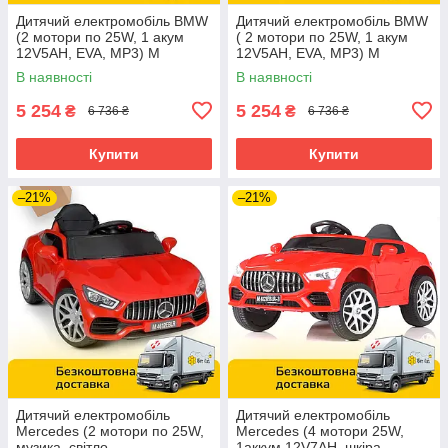
Дитячий електромобіль BMW
Дитячий електромобіль BMW
(2 мотори по 25W, 1 акум
( 2 мотори по 25W, 1 акум
12V5AH, EVA, MP3) M
12V5AH, EVA, MP3) M
3987EBLR-3 Червоний
3987EBLR-1 Білий
В наявності
В наявності
5 254
5 254
₴
₴
6 736 ₴
6 736 ₴
Купити
Купити
–21%
–21%
Дитячий електромобіль
Дитячий електромобіль
Mercedes (2 мотори по 25W,
Mercedes (4 мотори 25W,
музика, світло,
1аккум 12V7AH, шкіра,