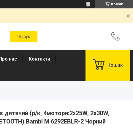
Кошик
Про нас
Контакти
Кошик
 дитячий (р/к, 4мотори:2х25W, 2х30W,
ETOOTH) Bambi M 6292EBLR-2 Чорний