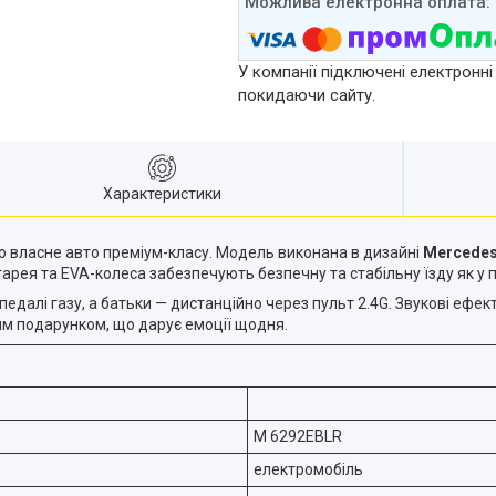
У компанії підключені електронні
покидаючи сайту.
Характеристики
ро власне авто преміум-класу. Модель виконана в дизайні
Mercede
арея та EVA-колеса забезпечують безпечну та стабільну їзду як у пр
лі газу, а батьки — дистанційно через пульт 2.4G. Звукові ефекти
тим подарунком, що дарує емоції щодня.
M 6292EBLR
електромобіль