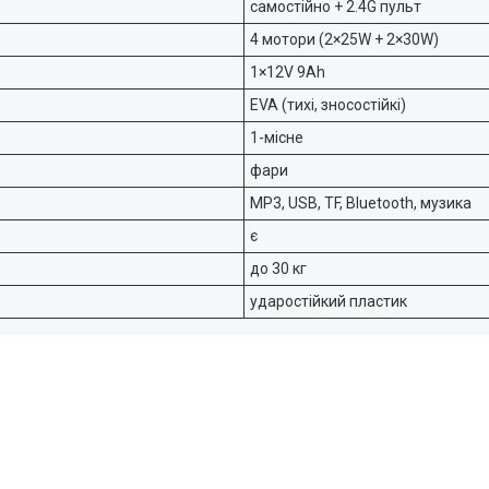
самостійно + 2.4G пульт
4 мотори (2×25W + 2×30W)
1×12V 9Ah
EVA (тихі, зносостійкі)
1-місне
фари
MP3, USB, TF, Bluetooth, музика
є
до 30 кг
ударостійкий пластик