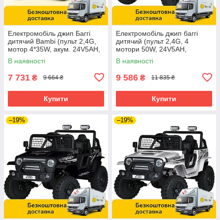
Електромобіль джип Баггі
Електромобіль джип баггі
дитячий Bambi (пульт 2,4G,
дитячий (пульт 2,4G, 4
мотор 4*35W, акум. 24V5AH,
мотори 50W, 24V5AH,
EVA, TF) JS330EBLR-2-
музика, світло) Bambi M
В наявності
В наявності
4(24V) Чорно-синій
5991EBLR-11(24V)
7 731
9 586
₴
₴
9 664 ₴
11 835 ₴
Купити
Купити
–19%
–19%