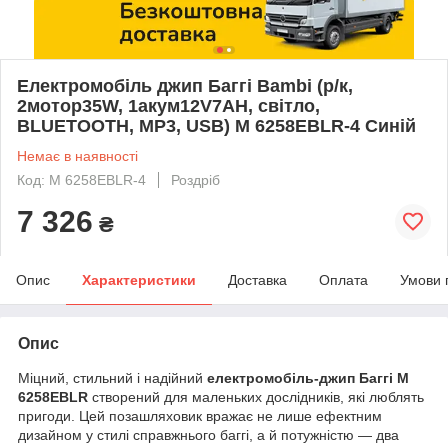
Електромобіль джип Баггі Bambi (р/к,
2мотор35W, 1акум12V7AH, світло,
BLUETOOTH, MP3, USB) M 6258EBLR-4 Синій
Немає в наявності
Код: M 6258EBLR-4
Роздріб
7 326
₴
Опис
Характеристики
Доставка
Оплата
Умови 
Опис
Міцний, стильний і надійний
електромобіль-джип Баггі M
6258EBLR
створений для маленьких дослідників, які люблять
пригоди. Цей позашляховик вражає не лише ефектним
дизайном у стилі справжнього баггі, а й потужністю — два