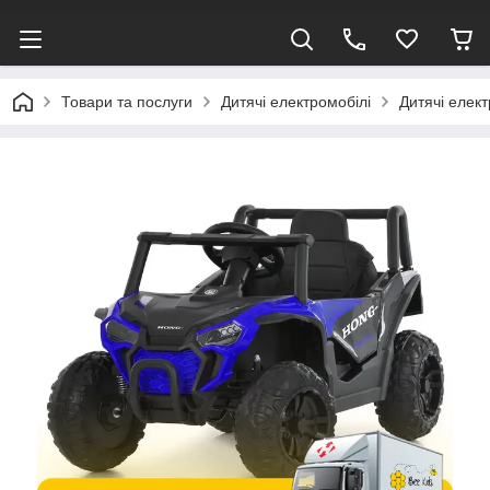
Товари та послуги
Дитячі електромобілі
Дитячі елек