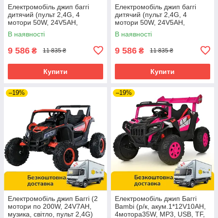
Електромобіль джип баггі
Електромобіль джип баггі
дитячий (пульт 2,4G, 4
дитячий (пульт 2,4G, 4
мотори 50W, 24V5AH,
мотори 50W, 24V5AH,
музика, світло) Bambi M
музика, світло) Bambi M
В наявності
В наявності
5991EBLR-2(24V)
5991EBLR-1(24V Білий
9 586
9 586
₴
₴
11 835 ₴
11 835 ₴
Купити
Купити
–19%
–19%
Електромобіль джип Баггі (2
Електромобіль джип Баггі
мотори по 200W, 24V7AH,
Bambi (р/к, акум.1*12V10AH,
музика, світло, пульт 2,4G)
4мотора35W, MP3, USB, TF,