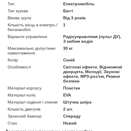
Тип
Електромобіль
Тип кузова
Баггі
Вікова група
Від 3 років
Кількість місць в електро-/
1
бензомобілі
Варіанти управління
Радіоуправління (пульт ДУ),
З кабіни водія
Максимально допустиме
30 кг
навантаження
Колір
Синій
Особливості
Світлові ефекти, Відчиняємі
дверцята, Мелодії, Звукові
ефекти, MP3-роз'єм, Ремені
безпеки
Матеріал корпусу
Пластик
Матеріал коліс
EVA
Матеріал сидіння і спинки
Штучна шкіра
Кількість двигунів
2 шт.
Захисний бампер
Спереду
Стан
Новий