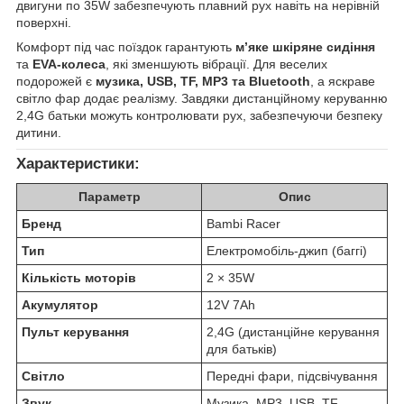
двигуни по 35W забезпечують плавний рух навіть на нерівній
поверхні.
Комфорт під час поїздок гарантують
м’яке шкіряне сидіння
та
EVA-колеса
, які зменшують вібрації. Для веселих
подорожей є
музика, USB, TF, MP3 та Bluetooth
, а яскраве
світло фар додає реалізму. Завдяки дистанційному керуванню
2,4G батьки можуть контролювати рух, забезпечуючи безпеку
дитини.
Характеристики:
Параметр
Опис
Бренд
Bambi Racer
Тип
Електромобіль-джип (баггі)
Кількість моторів
2 × 35W
Акумулятор
12V 7Ah
Пульт керування
2,4G (дистанційне керування
для батьків)
Світло
Передні фари, підсвічування
Звук
Музика, MP3, USB, TF,