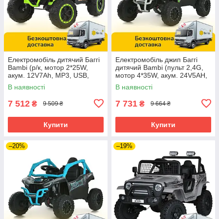
Електромобіль дитячий Баггі
Електромобіль джип Баггі
Bambi (р/к, мотор 2*25W,
дитячий Bambi (пульт 2,4G,
акум. 12V7Ah, MP3, USB,
мотор 4*35W, акум. 24V5AH,
BLUETOOTH) M 6141EBLR-5
EVA, TF) JS330EBLR-11(24V)
В наявності
В наявності
Зелений
Сірий
7 512
7 731
₴
₴
9 509 ₴
9 664 ₴
Купити
Купити
–20%
–19%