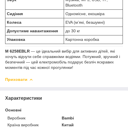
Bluetooth
Сидіння
Одномісне, екошкіра
Колеса
EVA (м’які, безшумні)
Допустиме навантаження
до 30 кг
Упаковка
Картонна коробка
M 6258EBLR
— це ідеальний вибір для активних дітей, які
хочуть відчути себе справжніми водіями. Потужний, зручний і
безпечний — цей електромобіль подарує безліч яскравих
моментів під час кожної прогулянки!
Приховати
Характеристики
Основні
Виробник
Bambi
Країна виробник
Китай