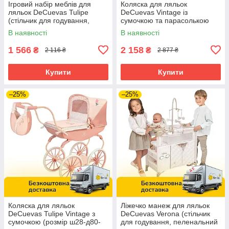
Ігровий набір меблів для
Коляска для ляльок
ляльок DeCuevas Tulipe
DeCuevas Vintage із
(стільчик для годування,
сумочкою та парасолькою
манеж) 40074
(розмір 65-38-в64 см) 85044
В наявності
В наявності
Синя
1 566
2 158
₴
₴
2 116 ₴
2 877 ₴
Купити
Купити
–25%
–25%
Коляска для ляльок
Ліжечко манеж для ляльок
DeCuevas Tulipe Vintage з
DeCuevas Verona (стільчик
сумочкою (розмір ш28-д80-
для годування, пеленальний