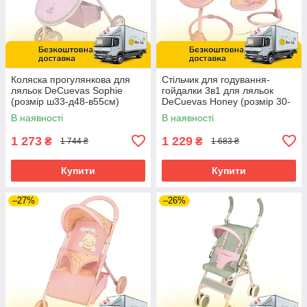
Коляска прогулянкова для
Стільчик для годування-
ляльок DeCuevas Sophie
гойдалки 3в1 для ляльок
(розмір ш33-д48-в55см)
DeCuevas Honey (розмір 30-
90275 Рожева
31-в60см) 51570
В наявності
В наявності
1 273
1 229
₴
₴
1 744 ₴
1 683 ₴
Купити
Купити
–27%
–26%