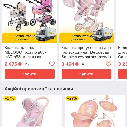
Коляска для ляльок
Коляска прогулянкова для
Кол
MELOGO (розмір в69-
ляльок двійнят DeCuevas
для 
ш37-д53см, люлька-
Sophie з сумочкою (розмір
Capr
переноска, кошик, регул.
ш42-д55-в91см) 90875
(роз
2 075
3 494
3 2
₴
₴
2 766 ₴
4 598 ₴
ручка, метал) 9662
Рожева
8177
Купити
Купити
Акційні пропозиції та новинки
–27%
–27%