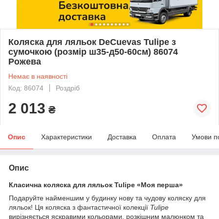
Коляска для ляльок DeCuevas Tulipe з
сумочкою (розмір ш35-д50-60см) 86074
Рожева
Немає в наявності
Код: 86074
Роздріб
2 013
₴
Опис
Характеристики
Доставка
Оплата
Умови п
Опис
Класична коляска для ляльок Tulipe «Моя перша»
Подаруйте найменшим у будинку нову та чудову коляску для
ляльок! Ця коляска з фантастичної колекції
Tulipe
вирізняється яскравими кольорами, розкішним малюнком та