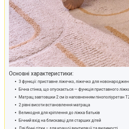
Основні характеристики:
3 функції: приставне ліжечко, ліжечко для новонароджен
Бічна стінка, що опускається — функція приставного ліжк
Матрац завтовшки 2 см із наповненням пінополіуретан T
2 рівні висоти встановлення матраца
Великодня для кріплення до ліжка батьків
Бічний вхід на блискавці для старших дітей
Дві бічні сітки – для кращої вентиляції та видимості