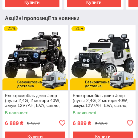
Купити
Купити
Акційні пропозиції та новинки
–21%
–21%
Електромобіль джип Jeep
Електромобіль джип Jeep
(пульт 2,4G, 2 мотори 40W,
(пульт 2,4G, 2 мотори 40W,
аккум.12V7AH, EVA, світло,
аккум.12V7AH, EVA, світло,
музика) M 5103EBLR-2
музика) M 5103EBLR-1 Білий
В наявності
В наявності
Чорний
6 889
6 889
₴
₴
8 720 ₴
8 720 ₴
Купити
Купити