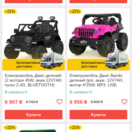
–21%
–21%
Електромобіль Джип дитячий
Електромобіль Джип Bambi
(2 мотори 45W, акум.12V7AH,
дитячий (р/к, акум. 12V7AH,
пульт 2,4G, BLUETOOTH)
мотор 4*25W, MP3, USB,
Bambi M 6289EBLR-2 Чорний
BLUETOOTH) M 6357EBLR-8
В наявності
В наявності
Рожевий
6 907
6 956
₴
₴
8 743 ₴
8 805 ₴
Купити
Купити
–21%
–21%