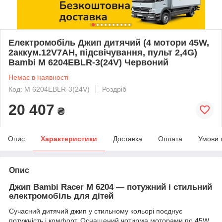
Електромобіль Джип дитячий (4 мотори 45W,
2аккум.12V7AH, підсвічування, пульт 2,4G)
Bambi M 6204EBLR-3(24V) Червоний
Немає в наявності
Код: M 6204EBLR-3(24V)
Роздріб
20 407
₴
Опис
Характеристики
Доставка
Оплата
Умови 
Опис
Джип Bambi Racer M 6204 — потужний і стильний
електромобіль для дітей
Сучасний дитячий джип у стильному кольорі поєднує
потужність і комфорт. Оснащений чотирма моторами по 45W,