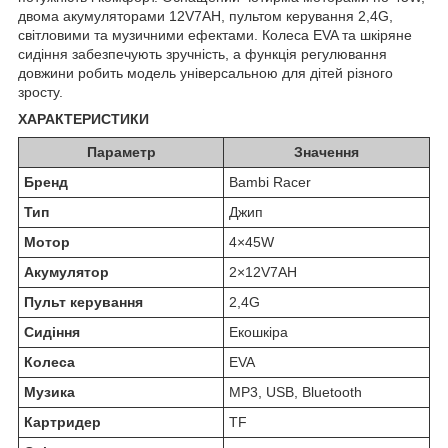
двома акумуляторами 12V7AH, пультом керування 2,4G,
світловими та музичними ефектами. Колеса EVA та шкіряне
сидіння забезпечують зручність, а функція регулювання
довжини робить модель універсальною для дітей різного
зросту.
ХАРАКТЕРИСТИКИ
Параметр
Значення
Бренд
Bambi Racer
Тип
Джип
Мотор
4×45W
Акумулятор
2×12V7AH
Пульт керування
2,4G
Сидіння
Екошкіра
Колеса
EVA
Музика
MP3, USB, Bluetooth
Картридер
TF