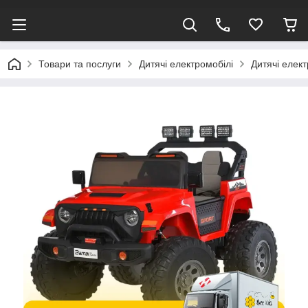
Товари та послуги
Дитячі електромобілі
Дитячі елек