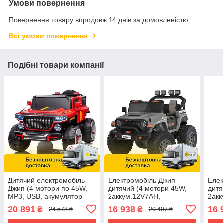
Умови повернення
Повернення товару впродовж 14 днів за домовленістю
Всі умови повернення
Подібні товари компанії
Дитячий електромобіль
Електромобіль Джип
Елек
Джип (4 мотори по 45W,
дитячий (4 мотори 45W,
дитя
MP3, USB, акумулятор
2аккум.12V7AH,
2акк
12V14AH, пульт 2,4G)
підсвічування, пульт 2,4G)
підс
20 891
16 938
16 
₴
₴
24 578 ₴
20 407 ₴
Bambi M 5075EBLR-3
Bambi M 6204EBLR-
Bamb
Червоний
11(24V) Сірий
Біли