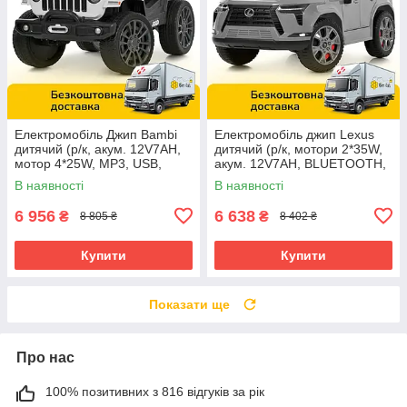
Електромобіль Джип Bambi
Електромобіль джип Lexus
дитячий (р/к, акум. 12V7AH,
дитячий (р/к, мотори 2*35W,
мотор 4*25W, MP3, USB,
акум. 12V7AH, BLUETOOTH,
BLUETOOTH) M 6357EBLR-1
MP3, USB) Bambi M
В наявності
В наявності
Білий
6410EBLR-11 Сірий
6 956
6 638
₴
₴
8 805 ₴
8 402 ₴
Купити
Купити
Показати ще
Про нас
100% позитивних з 816 відгуків за рік