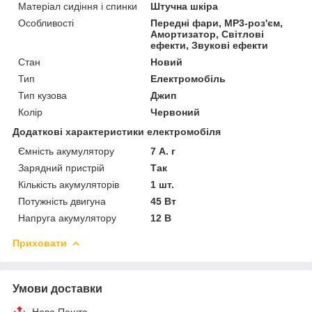
Матеріал сидіння і спинки
Штучна шкіра
Особливості
Передні фари, MP3-роз'єм,
Амортизатор, Світлові
ефекти, Звукові ефекти
Стан
Новий
Тип
Електромобіль
Тип кузова
Джип
Колір
Червоний
Додаткові характеристики електромобіля
Ємність акумулятору
7 А. г
Зарядний пристрій
Так
Кількість акумуляторів
1 шт.
Потужність двигуна
45 Вт
Напруга акумулятору
12 В
Приховати
Умови доставки
Нова Пошта