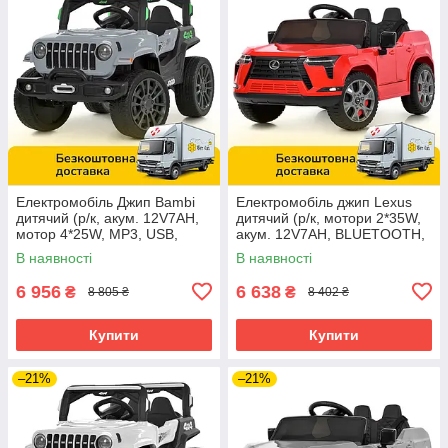
Електромобіль Джип Bambi
Електромобіль джип Lexus
дитячий (р/к, акум. 12V7AH,
дитячий (р/к, мотори 2*35W,
мотор 4*25W, MP3, USB,
акум. 12V7AH, BLUETOOTH,
BLUETOOTH) M 6357EBLR-
MP3, USB) Bambi M
В наявності
В наявності
11 Сірий
6410EBLR-3 Червоний
6 956
6 638
₴
₴
8 805 ₴
8 402 ₴
Купити
Купити
–21%
–21%