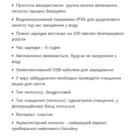
Простота використання: зручна кнопка включення,
пилосос працює безшумно
Водонепроникний перемикач IPX8 для додаткового
захисту під час занурення у воду
Повної зарядки вистачає на 100 хвилин безперервної
роботи
Час зарядки – 6 годин
Автоматично вимикається, будучи не зануреним у
воду
Укомплектований USB-кабелем для заряджання
У міру забруднення необхідно проводити очищення
мішка для сміття
Тип пилососу: бездротовий
Тип очищення (пилосос): одноетапне очищення, у
фільтраційному блоці пилососа
Матеріал: пластик
Акумуляторний пилосос - найкращий варіант
прибирання невеликого басейну