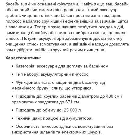
басейнів, які не оснащені фільтрами. Навіть якщо ваш басейн
обладнаний системами фільтрації води - такий аксесуар
зробить чищення стінок ще більш простим заняттям, адже
пилосос набагато зручніший і ефективніший за звичайні щітки
з власниками. Тепер можна швидко позбутися осаду на дні,
вимити хащі басейну або точково прибрати сміття, що впало
в нього. Потужні акумулятори забезпечують достатню силу
очищення стінок всмоктування, а дві змінні насадки дозволять
вам підібрати найбільш зручний режим очищення.
Характеристики:
Категорія: аксесуари для догляду за басейном
Тип набору: акумуляторний пилосос
Функціональність: очищення дна басейну від
механічного бруду і слизу, що утворився.
Підходить до: круглих басейнів діаметром до 488 см і
прямокутних завдовжки до 671 см.
Підходить до об'єму до: 25 000 л
Технічні дані: працює від акумулятора.
Особливість: пилосос здійснює всмоктування без
використання шлангів та електричних шнурів.