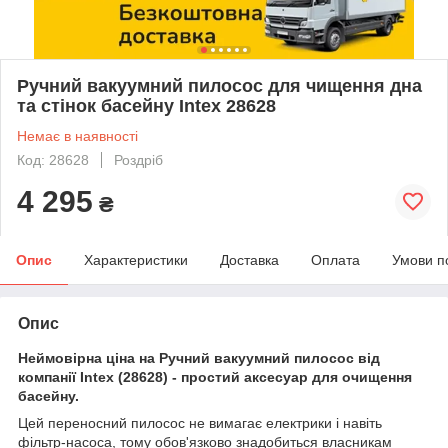
Ручний вакуумний пилосос для чищення дна
та стінок басейну Intex 28628
Немає в наявності
Код: 28628
Роздріб
4 295
₴
Опис
Характеристики
Доставка
Оплата
Умови п
Опис
Неймовірна ціна на Ручний вакуумний пилосос від
компанії Intex (28628) - простий аксесуар для очищення
басейну.
Цей переносний пилосос не вимагає електрики і навіть
фільтр-насоса, тому обов'язково знадобиться власникам