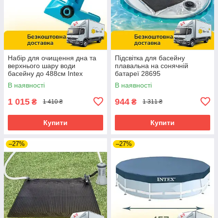
Набір для очищення дна та
Підсвітка для басейну
верхнього шару води
плавальна на сонячній
басейну до 488см Intex
батареї 28695
28002
В наявності
В наявності
1 015
944
₴
₴
1 410 ₴
1 311 ₴
Купити
Купити
–27%
–27%