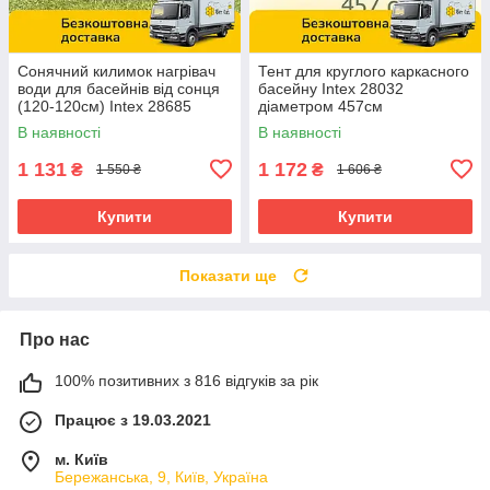
Сонячний килимок нагрівач
Тент для круглого каркасного
води для басейнів від сонця
басейну Intex 28032
(120-120см) Intex 28685
діаметром 457см
В наявності
В наявності
1 131
1 172
₴
₴
1 550 ₴
1 606 ₴
Купити
Купити
Показати ще
Про нас
100% позитивних з 816 відгуків за рік
Працює з 19.03.2021
м. Київ
Бережанська, 9, Київ, Україна