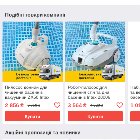
Подібні товари компанії
Пилосос донний для
Робот-пилосос для
Набі
чищення басейнів
чищення стін та дна
та в
вакуумний ZX50 Intex
басейнів Intex 28006
басе
28007
(ZX100)
280
2 856
3 564
1 0
₴
₴
3 758 ₴
4 628 ₴
Купити
Купити
Акційні пропозиції та новинки