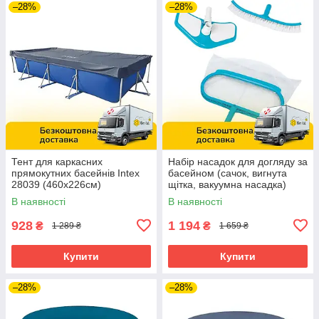
–28%
–28%
Тент для каркасних
Набір насадок для догляду за
прямокутних басейнів Intex
басейном (сачок, вигнута
28039 (460x226см)
щітка, вакуумна насадка)
Intex 29057
В наявності
В наявності
928
1 194
₴
₴
1 289 ₴
1 659 ₴
Купити
Купити
–28%
–28%