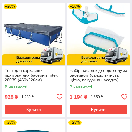
–28%
–28%
Тент для каркасних
Набір насадок для догляду за
прямокутних басейнів Intex
басейном (сачок, вигнута
28039 (460x226см)
щітка, вакуумна насадка)
Intex 29057
В наявності
В наявності
928
1 194
₴
₴
1 289 ₴
1 659 ₴
Купити
Купити
–28%
–28%