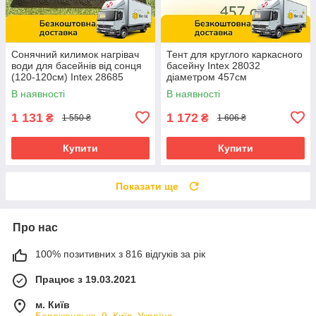
Сонячний килимок нагрівач
Тент для круглого каркасного
води для басейнів від сонця
басейну Intex 28032
(120-120см) Intex 28685
діаметром 457см
В наявності
В наявності
1 131
1 172
₴
₴
1 550 ₴
1 606 ₴
Купити
Купити
Показати ще
Про нас
100% позитивних з 816 відгуків за рік
Працює з 19.03.2021
м. Київ
Бережанська, 9, Київ, Україна