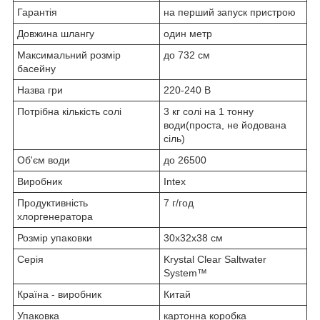
Гарантія
на перший запуск пристрою
Довжина шлангу
один метр
Максимальний розмір
до 732 см
басейну
Назва гри
220-240 В
Потрібна кількість солі
3 кг солі на 1 тонну
води(проста, не йодована
сіль)
Об'єм води
до 26500
Виробник
Intex
Продуктивність
7 г/год
хлоргенератора
Розмір упаковки
30x32x38 см
Серія
Krystal Clear Saltwater
System™
Країна - виробник
Китай
Упаковка
картонна коробка