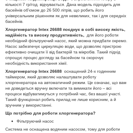
кількості 7 гр/год. відчувається. Дана модель підходить для
басейнів об'ємом до 26 500 літрів, що робить його
універсальним рішенням як для невеликих, так і для середніх
басейнів.
Хлоргенератор Intex 26688 поєднує в собі високу якість,
надійність та високу продуктивність,
для його роботи
необхідний фільтруючий насос, який можна придбати окремо.
Насос забезпечує циркуляцію води, що дозволяє пристрою
ефективно очищати її від бактерій та мікробів. Такий підхід
спрощує процес догляду за басейном та скорочує
необхідність використання хімії.
Хлоргенератор Intex 26688
оснащений 24-х годинним
таймером, який дозволяє налаштувати роботу
хлоргенератора на автоматичний режим. Це означає, що вам
не доведеться вручну включати та вимикати його – всі
процеси відбуватимуться у потрібний час, без вашої участі.
Такий функціонал робить прилад не лише корисним, а й
зручним у використанні.
Що потрібно для роботи хлоргенератора?
Фільтруючий насос
Система не оснащена водяним насосом, тому для роботи