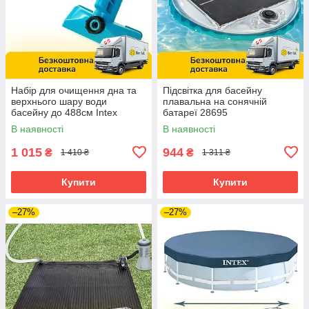
Набір для очищення дна та
Підсвітка для басейну
верхнього шару води
плавальна на сонячній
басейну до 488см Intex
батареї 28695
28002
В наявності
В наявності
1 015
944
₴
₴
1 410 ₴
1 311 ₴
Купити
Купити
–27%
–27%