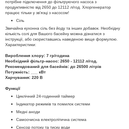
потрібне підключення до фільтруючого насоса з
продуктивністю від 2650 до 12112 л/год. Хлоргенератор
працює тільки у зв'язці з насосом!
Сіль
Звичайна кухонна сіль без йоду та інших добавок. Необхідну
кількість солі для Вашого басейну можна дізнатися з
інструкції, або скориставшись наведеною вище формулою.
Характеристики:
Вироблення хлору: 7 гр/година
Необхідний фільтр-насос: 2650 - 12112 л/год.
Рекомендований для басейнів: до 26500 літрів
Потужність: ___ кВт
Харчування: 220 В
Функції
Циклічний 24-годинний таймер
Індикатор режимів та помилок системи
Медні аноди
Самоочисна електролітична система
Сенсор потоку та тиску води