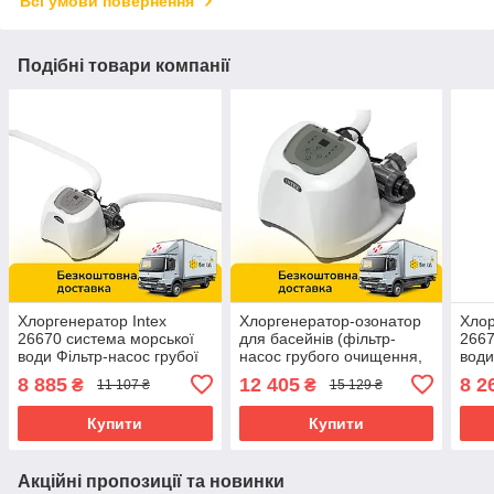
Всі умови повернення
Подібні товари компанії
Хлоргенератор Intex
Хлоргенератор-озонатор
Хлор
26670 система морської
для басейнів (фільтр-
2667
води Фільтр-насос грубої
насос грубого очищення,
води
очистки води
система солоної води)
очис
8 885
12 405
8 2
₴
₴
11 107 ₴
15 129 ₴
Intex 26690
Купити
Купити
Акційні пропозиції та новинки