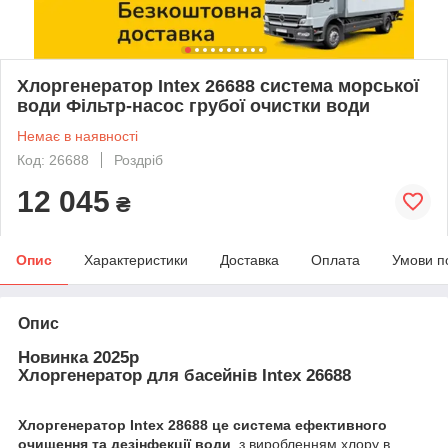
Хлоргенератор Intex 26688 система морської
води Фільтр-насос грубої очистки води
Немає в наявності
Код: 26688
Роздріб
12 045
₴
Опис
Характеристики
Доставка
Оплата
Умови п
Опис
Новинка 2025р
Хлоргенератор для басейнів Intex 26688
Хлоргенератор Intex 28688 це система ефективного
очищення та дезінфекції води
з виробленням хлору в