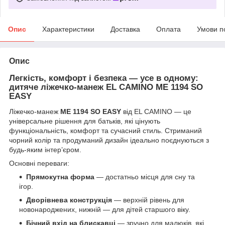
Опис
Характеристики
Доставка
Оплата
Умови п
Опис
Легкість, комфорт і безпека — усе в одному:
дитяче ліжечко-манеж
EL CAMINO ME 1194 SO
EASY
Ліжечко-манеж
ME 1194 SO EASY
від EL CAMINO — це
універсальне рішення для батьків, які цінують
функціональність, комфорт та сучасний стиль. Стриманий
чорний колір та продуманий дизайн ідеально поєднуються з
будь-яким інтер’єром.
Основні переваги:
Прямокутна форма
— достатньо місця для сну та
ігор.
Дворівнева конструкція
— верхній рівень для
новонароджених, нижній — для дітей старшого віку.
Бічний вхід на блискавці
— зручно для малюків, які