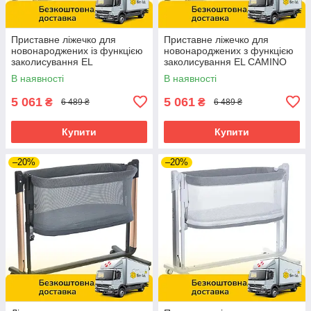
Приставне ліжечко для
Приставне ліжечко для
новонароджених із функцією
новонароджених з функцією
заколисування EL
заколисування EL CAMINO
CAMINO INTENSE ME 1180-
INTENSE ME 1180-W Gray
В наявності
В наявності
W Taupe Beige Бежеве
Сірий
5 061
5 061
₴
₴
6 489 ₴
6 489 ₴
Купити
Купити
–20%
–20%