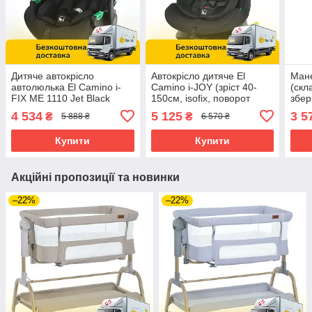
Дитяче автокрісло
Автокрісло дитяче El
Мане
автолюлька El Camino i-
Camino i-JOY (зріст 40-
(скл
FIX ME 1110 Jet Black
150см, isofix, поворот
збер
Чорний
360°) ME 1205 Black
HEX
4 534
5 125
3 5
₴
₴
5 888 ₴
6 570 ₴
Чорне
Сіри
Купити
Купити
Акційні пропозиції та новинки
–22%
–22%