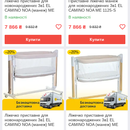
Ліжечко приставне для
Приставне ліжечко манеж
новонароджених 3в1 EL
для новонароджених 3в1 EL
CAMINO NOA (манеж) ME
CAMINO NOA ME 1125-S
1125-G Dark Gray Темно-
Graphite Сірий
В наявності
В наявності
сірий
7 866
7 866
₴
₴
9 832 ₴
9 832 ₴
Купити
Купити
–20%
–20%
Ліжечко приставне для
Ліжечко приставне для
новонароджених 3в1 EL
новонароджених 3в1 EL
CAMINO NOA (манеж) ME
CAMINO NOA (манеж) ME
1125-G Beige Бежевий
1125-W Beige Бежеве