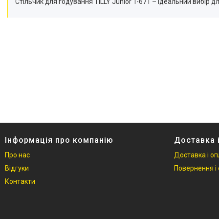
Стільчик для годування TILLY Junior T-671 – ідеальний вибір дл
Інформація про компанію
Доставка 
Про нас
Доставка і о
Відгуки
Повернення і 
Контакти