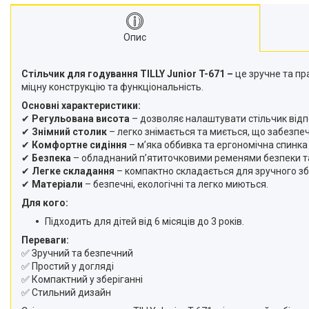
Опис
Стільчик для годування TILLY Junior T-671 –
це зручне та пр
міцну конструкцію та функціональність.
Основні характеристики:
✔
Регульована висота
– дозволяє налаштувати стільчик відпо
✔
Знімний столик
– легко знімається та миється, що забезпечу
✔
Комфортне сидіння
– м’яка оббивка та ергономічна спинка
✔
Безпека
– обладнаний п’ятиточковими ременями безпеки та 
✔
Легке складання
– компактно складається для зручного зб
✔
Матеріали
– безпечні, екологічні та легко миються.
Для кого:
Підходить для дітей від 6 місяців до 3 років.
Переваги:
✅ Зручний та безпечний
✅ Простий у догляді
✅ Компактний у зберіганні
✅ Стильний дизайн