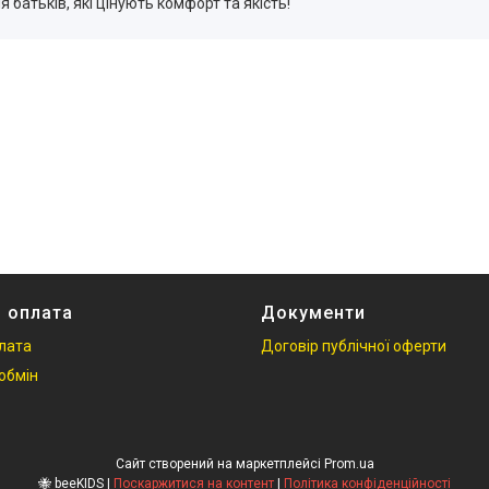
я батьків, які цінують комфорт та якість!
і оплата
Документи
плата
Договір публічної оферти
обмін
Сайт створений на маркетплейсі
Prom.ua
🐝 beeKIDS |
Поскаржитися на контент
|
Політика конфіденційності