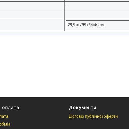
-
29,9 кг/99х64х52см
і оплата
Документи
плата
Договір публічної оферти
обмін