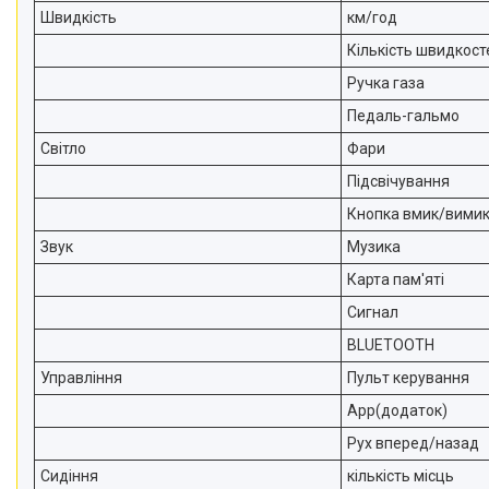
Швидкість
км/год
Кількість швидкост
Ручка газа
Педаль-гальмо
Світло
Фари
Підсвічування
Кнопка вмик/вимик
Звук
Музика
Карта пам'яті
Сигнал
BLUETOOTH
Управління
Пульт керування
App(додаток)
Рух вперед/назад
Сидіння
кількість місць