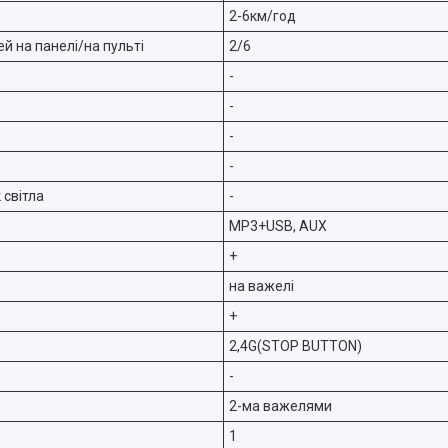
2-6км/год
ей на панелі/на пульті
2/6
-
-
-
-
 світла
-
MP3+USB, AUX
+
на важелі
+
2,4G(STOP BUTTON)
-
2-ма важелями
1