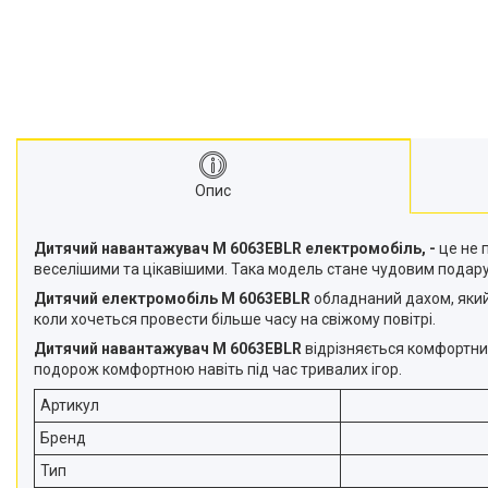
Опис
Дитячий навантажувач M 6063EBLR електромобіль, -
це не 
веселішими та цікавішими. Така модель стане чудовим подарун
Дитячий електромобіль M 6063EBLR
обладнаний дахом, який 
коли хочеться провести більше часу на свіжому повітрі.
Дитячий навантажувач M 6063EBLR
відрізняється комфортни
подорож комфортною навіть під час тривалих ігор.
Артикул
Бренд
Тип