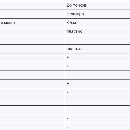
2-х точкові
екошкіра
о місця
37см
пластик
пластик
+
+
-
+
-
-
-
-
-