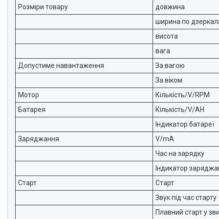
Розміри товару
довжина
ширина по дзеркал
висота
вага
Допустиме навантаження
За вагою
За віком
Мотор
Кількість/V/RPM
Батарея
Кількість/V/AH
Індикатор батареї
Заряджання
V/mA
Час на зарядку
Індикатор заряджа
Старт
Старт
Звук під час старту
Плавний старт у з