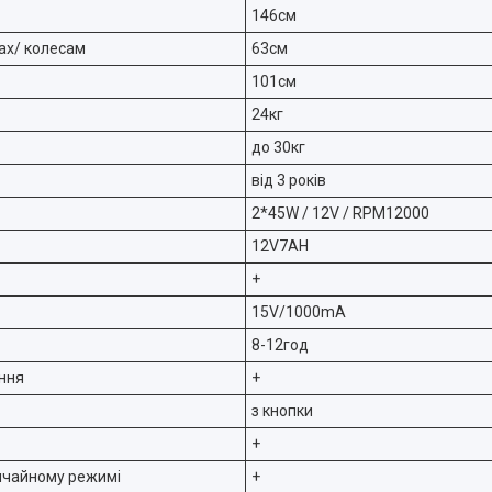
146см
ах/ колесам
63см
101см
24кг
до 30кг
від 3 років
2*45W / 12V / RPM12000
12V7AH
+
15V/1000mA
8-12год
ння
+
з кнопки
+
вичайному режимі
+