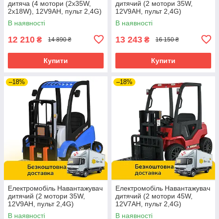
дитяча (4 мотори (2х35W,
дитячий (2 мотори 35W,
2х18W), 12V9AH, пульт 2,4G)
12V9AH, пульт 2,4G)
Самоскид Bambi
Спецтехніка Bambi M
В наявності
В наявності
JS3198EBLR-1 Білий
5989BLR-6 Жовтий
12 210
13 243
₴
₴
14 890 ₴
16 150 ₴
Купити
Купити
–18%
–18%
Електромобіль Навантажувач
Електромобіль Навантажувач
дитячий (2 мотори 35W,
дитячий (2 мотори 45W,
12V9AH, пульт 2,4G)
12V7AH, пульт 2,4G)
Спецтехніка Bambi M
Спецтехніка Bambi M
В наявності
В наявності