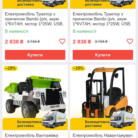
Електромобіль Трактор з
Електромобіль Трактор з
причепом Bambi (р/к, акум.
причепом Bambi (р/к, акум.
1*6V7AH, мотор 1*25W, USB,
1*6V7AH, мотор 1*25W, USB,
BLUETOOTH, MP3) M
BLUETOOTH, MP3) M
В наявності
В наявності
6346ER-6 Жовтий
6346ER-5 Зелений
2 838
2 838
₴
₴
3 734 ₴
3 734 ₴
Купити
Купити
–18%
–18%
Електромобіль Вантажівка
Електромобіль Навантажувач