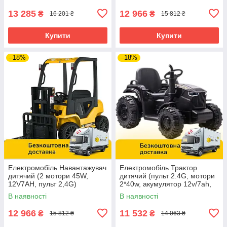
5989BLR-4 Синій
6063EBLR-3 Червоний
13 285
12 966
₴
₴
16 201 ₴
15 812 ₴
Купити
Купити
–18%
–18%
Електромобіль Навантажувач
Електромобіль Трактор
дитячий (2 мотори 45W,
дитячий (пульт 2.4G, мотори
12V7AH, пульт 2,4G)
2*40w, акумулятор 12v/7ah,
Спецтехніка Bambi M
MP3, USB) CJ000A Чорний
В наявності
В наявності
6063EBLR-6 Жовтий
12 966
11 532
₴
₴
15 812 ₴
14 063 ₴