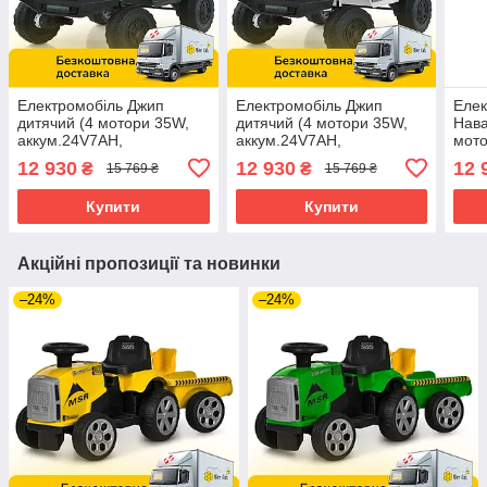
Електромобіль Джип
Електромобіль Джип
Елек
дитячий (4 мотори 35W,
дитячий (4 мотори 35W,
Нава
аккум.24V7AH,
аккум.24V7AH,
мото
підсвічування, пульт 2,4G)
підсвічування, пульт 2,4G)
пуль
12 930
12 930
12 
₴
₴
15 769 ₴
15 769 ₴
Bambi 2566AEBLR-5(24V)
Bambi 2566AEBLR-1(24V)
Bam
Зелений
Білий
Жов
Купити
Купити
Акційні пропозиції та новинки
–24%
–24%