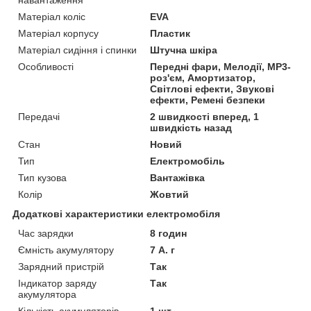
Матеріал коліс
EVA
Матеріал корпусу
Пластик
Матеріал сидіння і спинки
Штучна шкіра
Особливості
Передні фари, Мелодії, MP3-
роз'єм, Амортизатор,
Світлові ефекти, Звукові
ефекти, Ремені безпеки
Передачі
2 швидкості вперед, 1
швидкість назад
Стан
Новий
Тип
Електромобіль
Тип кузова
Вантажівка
Колір
Жовтий
Додаткові характеристики електромобіля
Час зарядки
8 годин
Ємність акумулятору
7 А. г
Зарядний пристрій
Так
Індикатор заряду
Так
акумулятора
Кількість акумуляторів
1 шт.