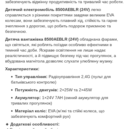
забезпечують відмінну продуктивність та тривалий час роботи.
Дитячий електромобіль 8500AEBLR (24V)
легко
справляється з різними покриттями завдяки великим EVA
колесам, вони забезпечують плавний хід, стійкість та гарне
зчеплення з дорогою, що робить подорож приємною та
безпечною.
Дитяча вантажівка 8500AEBLR (24V)
обладнана фарами,
що світяться, які роблять поїздки особливо ефектними в
темний час доби. Яскраве освітлення не лише надає
реалістичності, а й підвищує безпеку під час прогулянок, а
вбудована магнітола дозволяє слухати улюблену музику.
Характеристики:
Тип управління:
Радіоуправління 2,4G (пульт для
батьківського контролю)
Потужність двигунів:
2×25W та 2×45W
Акумулятор:
1×24V 7AH (ємний акумулятор для
тривалих прогулянок)
Матеріал коліс:
EVA (м'які та стійкі колеса, що
забезпечують комфортний рух)
🔹 Додаткові особливості: