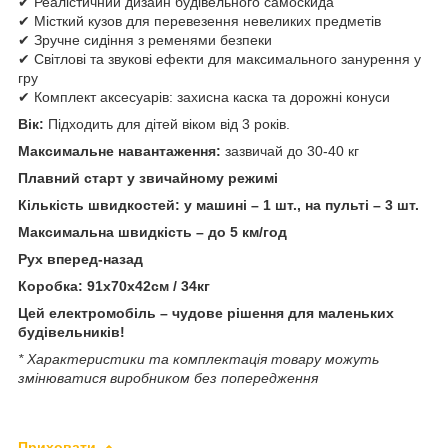
✔ Реалістичний дизайн будівельного самоскида
✔ Місткий кузов для перевезення невеликих предметів
✔ Зручне сидіння з ременями безпеки
✔ Світлові та звукові ефекти для максимального занурення у
гру
✔ Комплект аксесуарів: захисна каска та дорожні конуси
Вік:
Підходить для дітей віком від 3 років.
Максимальне навантаження:
зазвичай до 30-40 кг
Плавний старт у звичайному режимі
Кількість швидкостей: у машині – 1 шт., на пульті – 3 шт.
Максимальна швидкість – до 5 км/год
Рух вперед-назад
Коробка: 91х70х42см / 34кг
Цей електромобіль – чудове рішення для маленьких
будівельників!
* Характеристики та комплектація товару можуть
змінюватися виробником без попередження
Приховати