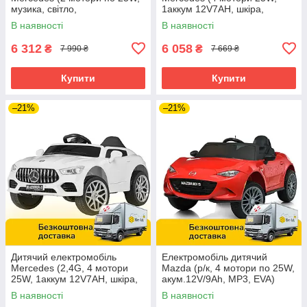
музика, світло,
1аккум 12V7AH, шкіра,
аккум.12V7AH) Bambi M
музика, світло, EVA) M
В наявності
В наявності
4612EBLR-3 Червоний
4823EBLR-3 Червоний
6 312
6 058
₴
₴
7 990 ₴
7 669 ₴
Купити
Купити
–21%
–21%
Дитячий електромобіль
Електромобіль дитячий
Mercedes (2,4G, 4 мотори
Mazda (р/к, 4 мотори по 25W,
25W, 1аккум 12V7AH, шкіра,
акум.12V/9Ah, MP3, EVA)
музика, світло, EVA) M
Bambi M 5846EBLR-3
В наявності
В наявності
4823EBLR-1 Білий
Червоний