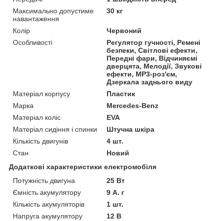
Максимально допустиме
30 кг
навантаження
Колір
Червоний
Особливості
Регулятор гучності, Ремені
безпеки, Світлові ефекти,
Передні фари, Відчиняємі
дверцята, Мелодії, Звукові
ефекти, MP3-роз'єм,
Дзеркала заднього виду
Матеріал корпусу
Пластик
Марка
Mercedes-Benz
Матеріал коліс
EVA
Матеріал сидіння і спинки
Штучна шкіра
Кількість двигунів
4 шт.
Стан
Новий
Додаткові характеристики електромобіля
Потужність двигуна
25 Вт
Ємність акумулятору
9 А. г
Кількість акумуляторів
1 шт.
Напруга акумулятору
12 В