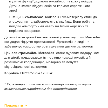
музичні функції додають емоційності в кожну поїздку.
Дитина зможе відчути себе за кермом справжнього
авто!
Міцні EVA-колеса:
Колеса з EVA-матеріалу стійкі до
зношування та забезпечують м'яку їзду. Вони роблять
поїздки комфортними навіть на більш жорстких та
нерівних поверхнях.
Дитячий електромобіль виконаний у точному стилі Mercedes,
що додає відчуття престижності. Ергономічне сидіння
забезпечує комфортне розташування дитини за кермом.
Цей
електромобіль Mercedes
стане чудовим подарунком
для дітей, подарувавши їм не лише яскраві емоції, а й
розвиваючи координацію, моторику та почуття
відповідальності за кермом.
Коробка 116*59*29см / 20,6кг
* Характеристики та комплектація товару можуть
змінюватися виробником без попередження
Приховати