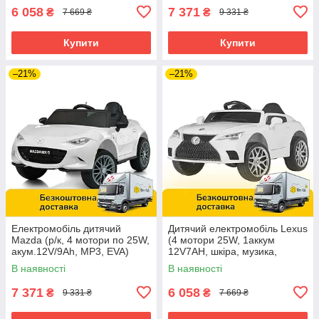
6 058
7 371
₴
₴
7 669 ₴
9 331 ₴
Купити
Купити
–21%
–21%
Електромобіль дитячий
Дитячий електромобіль Lexus
Mazda (р/к, 4 мотори по 25W,
(4 мотори 25W, 1аккум
акум.12V/9Ah, MP3, EVA)
12V7AH, шкіра, музика,
Bambi M 5846EBLR-1 Білий
світло, EVA) M 4824EBLR-1
В наявності
В наявності
7 371
6 058
₴
₴
9 331 ₴
7 669 ₴