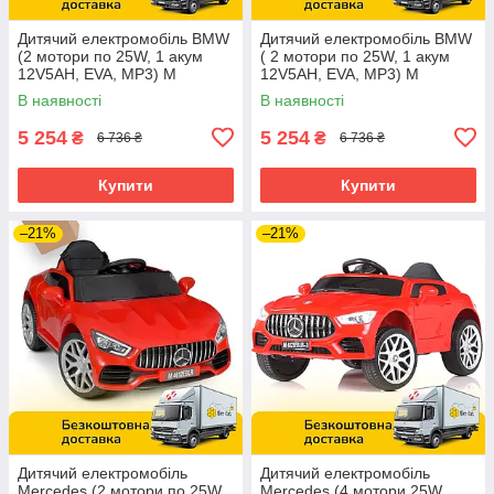
Дитячий електромобіль BMW
Дитячий електромобіль BMW
(2 мотори по 25W, 1 акум
( 2 мотори по 25W, 1 акум
12V5AH, EVA, MP3) M
12V5AH, EVA, MP3) M
3987EBLR-3 Червоний
3987EBLR-1 Білий
В наявності
В наявності
5 254
5 254
₴
₴
6 736 ₴
6 736 ₴
Купити
Купити
–21%
–21%
Дитячий електромобіль
Дитячий електромобіль
Mercedes (2 мотори по 25W,
Mercedes (4 мотори 25W,