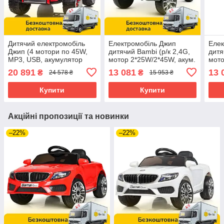
Дитячий електромобіль
Електромобіль Джип
Елек
Джип (4 мотори по 45W,
дитячий Bambi (р/к 2,4G,
дитя
MP3, USB, акумулятор
мотор 2*25W/2*45W, акум.
мото
12V14AH, пульт 2,4G)
1*24V5AH, TF, USB, MP3)
1*24
20 891
13 081
13 
₴
₴
24 578 ₴
15 953 ₴
Bambi M 5075EBLR-3
JJ2022EBLR-10(24V) Хакі
JJ20
Червоний
Чор
Купити
Купити
Акційні пропозиції та новинки
–22%
–22%