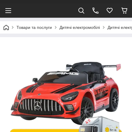
Товари та послуги
Дитячі електромобілі
Дитячі елек