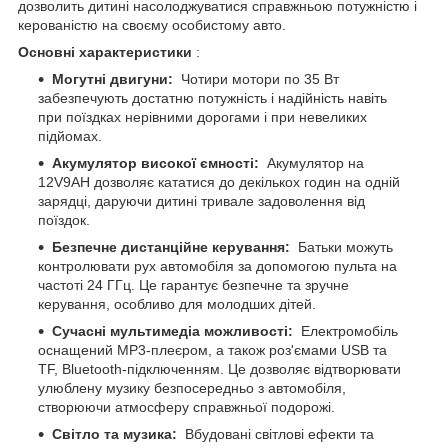
дозволить дитині насолоджуватися справжньою потужністю і
керованістю на своєму особистому авто.
Основні характеристики
:
Могутні двигуни:
Чотири мотори по 35 Вт
забезпечують достатню потужність і надійність навіть
при поїздках нерівними дорогами і при невеликих
підйомах.
Акумулятор високої ємності:
Акумулятор на
12V9AH дозволяє кататися до декількох годин на одній
зарядці, даруючи дитині тривале задоволення від
поїздок.
Безпечне дистанційне керування:
Батьки можуть
контролювати рух автомобіля за допомогою пульта на
частоті 24 ГГц. Це гарантує безпечне та зручне
керування, особливо для молодших дітей.
Сучасні мультимедіа можливості:
Електромобіль
оснащений MP3-плеєром, а також роз'ємами USB та
TF, Bluetooth-підключенням. Це дозволяє відтворювати
улюблену музику безпосередньо з автомобіля,
створюючи атмосферу справжньої подорожі.
Світло та музика:
Вбудовані світлові ефекти та