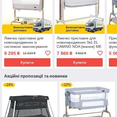
Ліжечко приставне для
Ліжечко приставне для
Прис
новонароджених із
новонароджених 3в1 EL
ново
системою заколисування
CAMINO NOA (манеж) ME
функ
3в1 CARRELLO Bloom
1125-G Beige Бежевий
EL 
9 295
7 866
5 0
₴
₴
11 619 ₴
9 832 ₴
CRL-10304 Silk Beige
1180
Wooden Бежеве
Купити
Купити
Акційні пропозиції та новинки
–24%
–22%