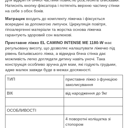
Натисніть кнопку фіксатора і потягніть верхню частину стінки
на себе з обох боків.
Матрацик
входить до комплекту ліжечка і фіксується
всередині за допомогою липучок. Циркуляція повітря,
гіпоалергенні матеріали та жорстка основа ліжечка
гарантують здоровий сон малюкові.
Приставне ліжко EL CAMINO INTENSE ME 1180-W
має
регульовану висоту, що дозволяє налаштувати ліжечко під
рівень батьківського ліжка, а відкидна бічна стінка дає
можливість легко доглядати дитину навіть уночі. Така
конструкція особливо зручна для мам, які годують грудьми,
адже малюк завжди буде в межах досяжності.
ТИП
приставне ліжко з функцією
заколисування
ВІК
від народження до 9кг
ОСОБЛИВОСТІ
4 поворотні коліщатка зі
стопором