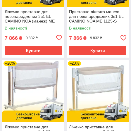
Ліжечко приставне для
Приставне ліжечко манеж
новонароджених 3в1 EL
для новонароджених 3в1 EL
CAMINO NOA (манеж) ME
CAMINO NOA ME 1125-S
1125-G Dark Gray Темно-
Graphite Сірий
В наявності
В наявності
сірий
7 866
7 866
₴
₴
9 832 ₴
9 832 ₴
Купити
Купити
–20%
–20%
Ліжечко приставне для
Ліжечко приставне для