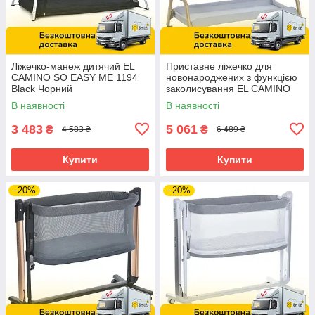
Ліжечко-манеж дитячий EL
Приставне ліжечко для
CAMINO SO EASY ME 1194
новонароджених з функцією
Black Чорний
заколисування EL CAMINO
INTENSE ME 1180-W Gray
В наявності
В наявності
Сірий
3 483
5 061
₴
₴
4 583 ₴
6 489 ₴
Купити
Купити
–20%
–20%