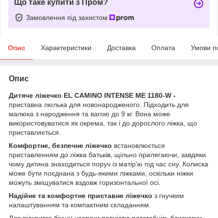
Що таке купити з Пром?
Замовлення під захистом
Опис
Характеристики
Доставка
Оплата
Умови п
Опис
Дитяче ліжечко EL CAMINO INTENSE ME 1180-W -
приставна люлька для новонародженого. Підходить для
малюка з народження та вагою до 9 кг. Вона може
використовуватися як окрема, так і до дорослого ліжка, що
приставляється.
Комфортне, безпечне ліжечко
встановлюється
приставленням до ліжка батьків, щільно прилягаючи, завдяки
чому дитина знаходиться поруч із матір'ю під час сну. Колиска
може бути поєднана з будь-якими ліжками, оскільки ніжки
можуть зміщуватися вздовж горизонтальної осі.
Надійне та комфортне приставне ліжечко
з гнучким
налаштуванням та компактним складанням.
Для відкриття бічної частини повністю розстебніть блискавки.