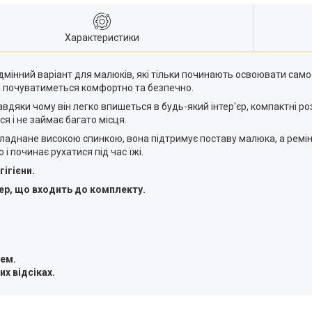
Характеристики
дмінний варіант для малюків, які тільки починають освоювати самост
на почуватиметься комфортно та безпечно.
завдяки чому він легко впишеться в будь-який інтер'єр, компактні р
ся і не займає багато місця.
бладнане високою спинкою, вона підтримує поставу малюка, а ремі
і починає рухатися під час їжі.
ігієни.
тер, що входить до комплекту.
ем.
их відсіках.