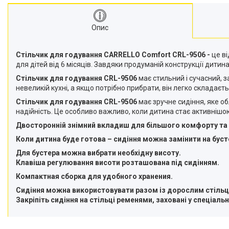
Опис
Стільчик для годування CARRELLO Comfort CRL-9506 -
це ві
для дітей від 6 місяців. Завдяки продуманій конструкції дити
Стільчик для годування CRL-9506
має стильний і сучасний, 
невеликій кухні, а якщо потрібно прибрати, він легко складаєть
Стільчик для годування CRL-9506
має зручне сидіння, яке о
надійність. Це особливо важливо, коли дитина стає активнішою 
Двосторонній знімний вкладиш для більшого комфорту та г
Коли дитина буде готова – сидіння можна замінити на бус
Для бустера можна вибрати необхідну висоту.
Клавіша регулювання висоти розташована під сидінням.
Компактная сборка для удобного хранения.
Сидіння можна використовувати разом із дорослим стільц
Закріпіть сидіння на стільці ременями, заховані у спеціальн