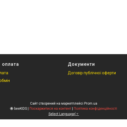
і оплата
Документи
плата
Договір публічної оферти
обмін
Сайт створений на маркетплейсі
Prom.ua
🐝 beeKIDS |
Поскаржитися на контент
|
Політика конфіденційності
Select Language
▼