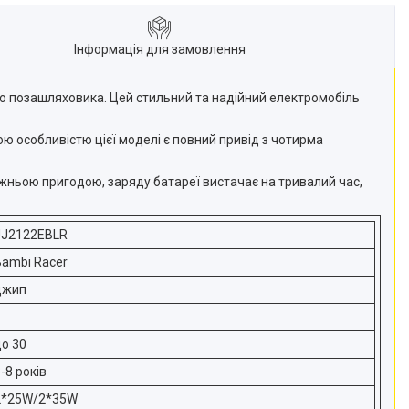
Інформація для замовлення
ого позашляховика. Цей стильний та надійний електромобіль
ю особливістю цієї моделі є повний привід з чотирма
жньою пригодою, заряду батареї вистачає на тривалий час,
JJ2122EBLR
Bambi Racer
джип
до 30
-8 років
2*25W/2*35W