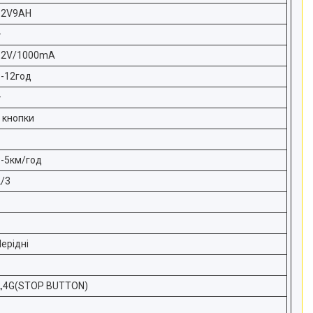
12V9AH
+
12V/1000mA
8-12год
+
 кнопки
3-5км/год
2/3
ерідні
2,4G(STOP BUTTON)