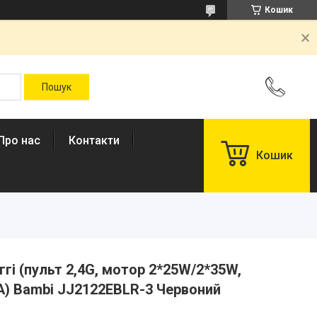
Кошик
Про нас
Контакти
Кошик
гі (пульт 2,4G, мотор 2*25W/2*35W,
A) Bambi JJ2122EBLR-3 Червоний