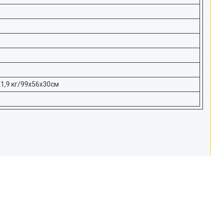
21,9 кг/99х56х30см