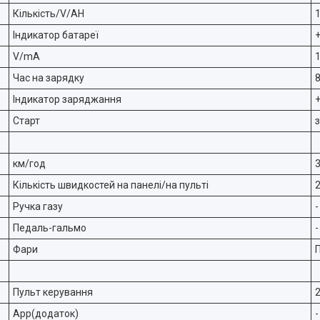
Кількість/V/AH
Індикатор батареї
V/mA
Час на зарядку
Індикатор заряджання
Старт
з
км/год
Кількість швидкостей на панелі/на пульті
Ручка газу
-
Педаль-гальмо
-
Фари
П
Пульт керування
App(додаток)
-