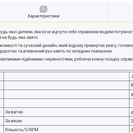
Характеристики
я будь-якої дитини, яка хоче відчути себе справжнім водієм потужн
 на будь-яке свято.
ивості та сучасний дизайн, який відразу привертає увагу, головно
орогою та впевнений рух навіть по складних поверхнях.
евеликими підйомами і нерівностями, роблячи кожну поїздку справ
За вагою
За віком
3
Кількість/V/RPM