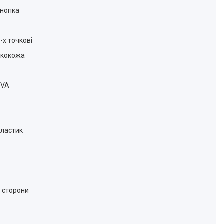
кнопка
2
-х точкові
екокожа
EVA
+
пластик
+
+
в сторони