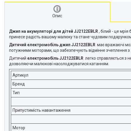
Опис
Джип на акумуляторі для дітей JJ2122EBLR
, білий - це мрі
принесе радість вашому малюку та стане чудовим подарунком
Дитячий електромобіль джип JJ2122EBLR
має вражаючі можл
потужними моторами, що забезпечують відмінне зчеплення з д
Дитячий
електромобіль JJ2122EBLR
легко справляється з н
дозволяючи малюкові насолоджуватися катанням.
Артикул
Бренд
Тип
Припустимість навантаження
Мотор