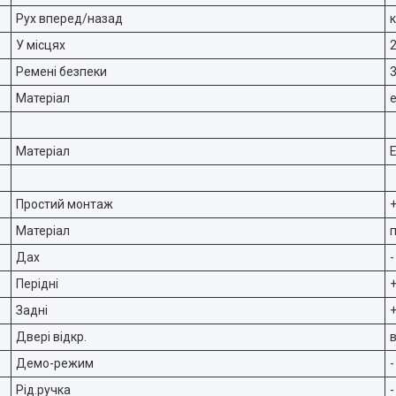
Рух вперед/назад
У місцях
Ремені безпеки
3
Матеріал
Матеріал
Простий монтаж
Матеріал
Дах
-
Перідні
Задні
Двері відкр.
Демо-режим
-
Рід.ручка
-