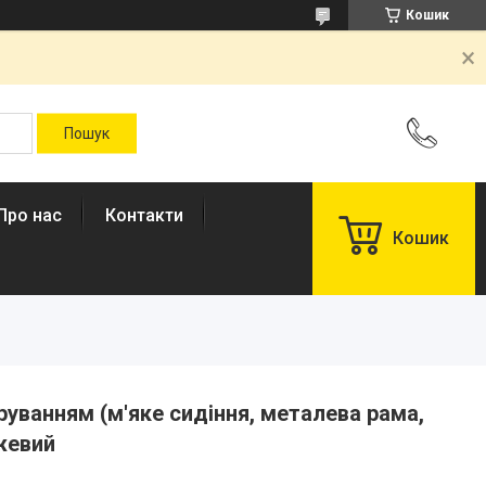
Кошик
Про нас
Контакти
Кошик
руванням (м'яке сидіння, металева рама,
жевий