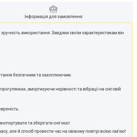
Інформація для замовлення
а зручність використання. Завдяки своїм характеристикам він
катання безпечним та захоплюючим.
огулянках, амортизуючи нерівності та вібрації на сніговій
евреність.
нспортувати та зберігати снігокат.
, але й спосіб провести час на свіжому повітрі всією сім'єю!