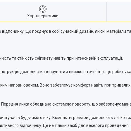
Характеристики
 відпочинку, що поєднує в собі сучасний дизайн, якісні матеріали т
ість та стійкість снігокату навіть при інтенсивній експлуатації.
онструкція дозволяє маневрувати з високою точністю, що робить 
ким наповнювачем. Воно забезпечує комфорт навіть при тривалих пр
ігу. Передня лижа обладнана системою повороту, що забезпечує ман
ристувачів будь-якого віку. Компактні розміри дозволяють легко тра
ивного відпочинку. Це не тільки засіб для веселого проведення часу