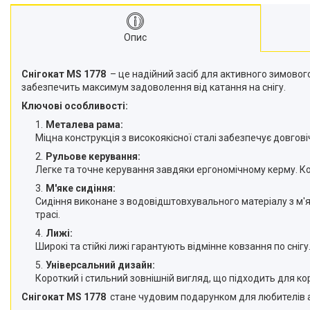
Опис
Снігокат MS 1778
– це надійний засіб для активного зимового
забезпечить максимум задоволення від катання на снігу.
Ключові особливості:
Металева рама:
Міцна конструкція з високоякісної сталі забезпечує довговічн
Рульове керування:
Легке та точне керування завдяки ергономічному керму. К
М'яке сидіння:
Сидіння виконане з водовідштовхувального матеріалу з м'я
трасі.
Лижі:
Широкі та стійкі лижі гарантують відмінне ковзання по сн
Універсальний дизайн:
Короткий і стильний зовнішній вигляд, що підходить для ко
Снігокат MS 1778
стане чудовим подарунком для любителів акт