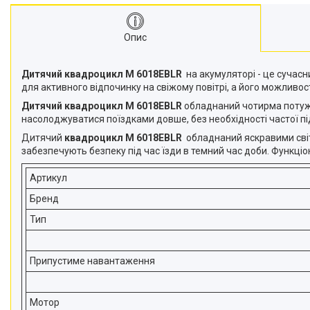
Опис
Дитячий квадроцикл M 6018EBLR
на акумуляторі - це сучасн
для активного відпочинку на свіжому повітрі, а його можливост
Дитячий квадроцикл M 6018EBLR
обладнаний чотирма потужн
насолоджуватися поїздками довше, без необхідності частої під
Дитячий
квадроцикл M 6018EBLR
обладнаний яскравими світ
забезпечують безпеку під час їзди в темний час доби. Функц
Артикул
Бренд
Тип
Припустиме навантаження
Мотор