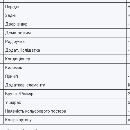
Перідні
Задні
Двері відкр.
-
Демо-режим
-
Род.ручка
-
Додат. Коліщатка
-
Кондиціонер
-
Килимок
-
Причіп
-
Додаткові елементи
Брутто/Розмір
У шарах
Наявність кольорового постера
-
Колір картону