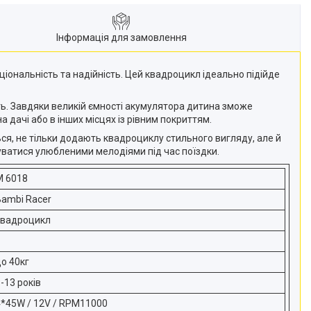
Інформація для замовлення
ціональність та надійність. Цей квадроцикл ідеально підійде
ь. Завдяки великій ємності акумулятора дитина зможе
 дачі або в інших місцях із рівним покриттям.
я, не тільки додають квадроциклу стильного вигляду, але й
уватися улюбленими мелодіями під час поїздки.
M 6018
Bambi Racer
квадроцикл
о 40кг
-13 років
4*45W / 12V / RPM11000