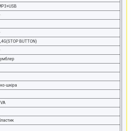
MP3+USB
+
+
2,4G(STOP BUTTON)
+
тумблер
1
еко-шкіра
EVA
Пластик