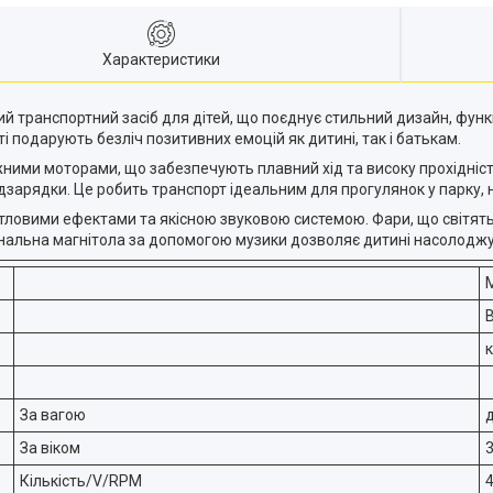
Характеристики
ий транспортний засіб для дітей, що поєднує стильний дизайн, функ
і подарують безліч позитивних емоцій як дитині, так і батькам.
ими моторами, що забезпечують плавний хід та високу прохідніст
зарядки. Це робить транспорт ідеальним для прогулянок у парку, на
ловими ефектами та якісною звуковою системою. Фари, що світятьс
іональна магнітола за допомогою музики дозволяє дитині насолодж
За вагою
д
За віком
3
Кількість/V/RPM