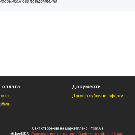
виробником без повідомлення
і оплата
Документи
плата
Договір публічної оферти
обмін
Сайт створений на маркетплейсі
Prom.ua
🐝 beeKIDS |
Поскаржитися на контент
|
Політика конфіденційності