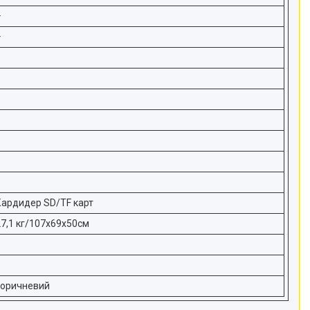
+
+
Кардидер SD/TF карт
27,1 кг/107х69х50см
5
коричневий