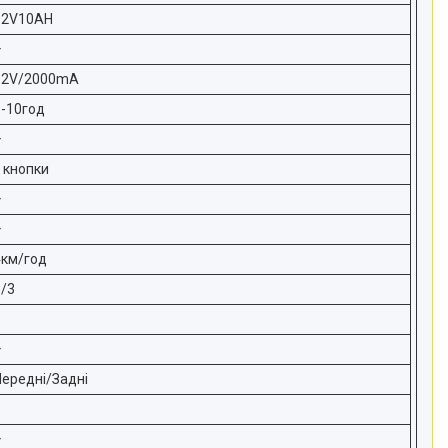
12V10AH
+
12V/2000mA
8-10год
+
 кнопки
+
+
4км/год
1/3
+
Передні/Задні
+