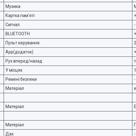
Музика
Картка пам'яті
Сигнал
-
BLUETOOTH
Пульт керування
App(додаток)
Рух вперед/назад
У місцях
Ремені безпеки
-
Матеріал
Матеріал
Матеріал
Дах
-