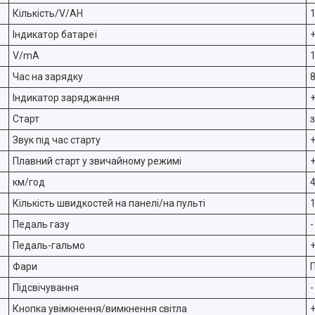
Кількість/V/AH
Індикатор батареї
V/mA
Час на зарядку
Індикатор заряджання
Старт
з
Звук під час старту
Плавний старт у звичайному режимі
км/год
Кількість швидкостей на панелі/на пульті
Педаль газу
-
Педаль-гальмо
Фари
Підсвічування
-
Кнопка увімкнення/вимкнення світла