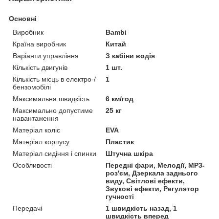
Основні
Виробник
Bambi
Країна виробник
Китай
Варіанти управління
З кабіни водія
Кількість двигунів
1 шт.
Кількість місць в електро-/
1
бензомобілі
Максимальна швидкість
6 км/год
Максимально допустиме
25 кг
навантаження
Матеріал коліс
EVA
Матеріал корпусу
Пластик
Матеріал сидіння і спинки
Штучна шкіра
Особливості
Передні фари, Мелодії, MP3-
роз'єм, Дзеркала заднього
виду, Світлові ефекти,
Звукові ефекти, Регулятор
гучності
Передачі
1 швидкість назад, 1
швидкість вперед