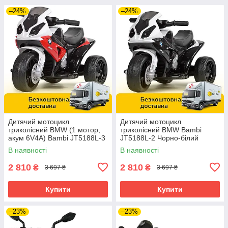
–24%
–24%
Дитячий мотоцикл
Дитячий мотоцикл
триколісний BMW (1 мотор,
триколісний BMW Bambi
акум 6V4A) Bambi JT5188L-3
JT5188L-2 Чорно-білий
Червоний
В наявності
В наявності
2 810
2 810
₴
₴
3 697 ₴
3 697 ₴
Купити
Купити
–23%
–23%