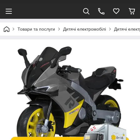
Товари та послуги
Дитячі електромобілі
Дитячі елек