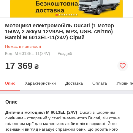
Мотоцикл електромобіль Ducati (1 мотор
150W, 2 аккум 12V9AH, MP3, USB, світло)
Bambi M 6013EL-11(24V) Сірий
Немає в наявності
Код: M 6013EL-11(24V)
Роздріб
17 369
₴
Опис
Характеристики
Доставка
Оплата
Умови п
Опис
Дитячий мотоцикл M 6013EL (24V)
Ducati зі шкіряним
сидінням - створений у стилі знаменитого Ducati, він стане
втіленням мрії для маленьких любителів швидкості. Його
зовнішній вигляд нагадує справжній байк, що робить його