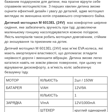
бажаним подарунком для дитини, яка прагне відчути себе
справжнім мотоциклістом. З перших хвилин дитина зможе
оцінити ефектний дизайн і увагу до деталей, адже мотоцикл
виглядає як зменшена копія справжнього спортивного байка.
Дитячий мотоцикл M 6013EL (24V)
має комфортне шкіряне
сидіння, яке забезпечить зручність при їзді, дозволяючи
маленькому гонщику насолоджуватися кожною поїздкою.
Якість матеріалів також робить мотоцикл довговічним, стійким
до зношування та приємним на дотик.
Дитячий мотоцикл M 6013EL (24V) має м'які EVA колеса, які
мають амортизуючі властивості, що допомагає згладити
нерівності дороги і зменшити вібрацію. Дитина зможе легко
кататися навіть не зовсім рівною поверхнею, при цьому не
відчуваючи дискомфорту, а м'якість коліс забезпечує
безшумну їзду.
МОТОР
КІЛЬКІСТЬ
2шт / 150W
БАТАРЕЯ
V/AH
12V/9A
КІЛЬКІСТЬ
1
ЗАРЯДКА
V/mA
12V/1000mA
ШТЕКЕР
круглий одинарний