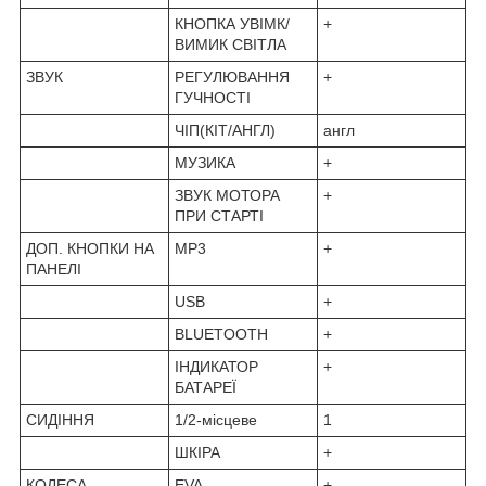
КНОПКА УВІМК/
+
ВИМИК СВІТЛА
ЗВУК
РЕГУЛЮВАННЯ
+
ГУЧНОСТІ
ЧІП(КІТ/АНГЛ)
англ
МУЗИКА
+
ЗВУК МОТОРА
+
ПРИ СТАРТІ
ДОП. КНОПКИ НА
MP3
+
ПАНЕЛІ
USB
+
BLUETOOTH
+
ІНДИКАТОР
+
БАТАРЕЇ
СИДІННЯ
1/2-місцеве
1
ШКІРА
+
КОЛЕСА
EVA
+