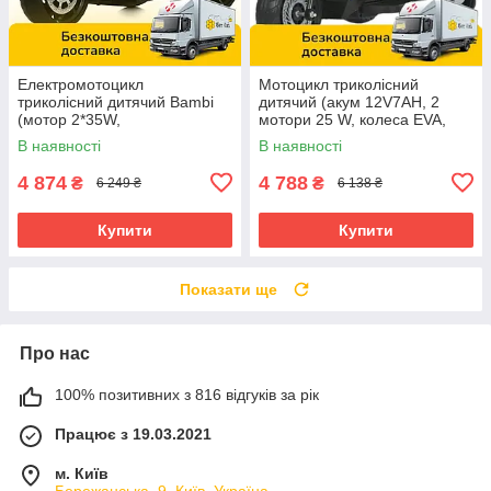
Електромотоцикл
Мотоцикл триколісний
триколісний дитячий Bambi
дитячий (акум 12V7AH, 2
(мотор 2*35W,
мотори 25 W, колеса EVA,
аккум.1*12V4,5AH, EVA) M
музика, світло, USB) M
В наявності
В наявності
6265EL-5 Зелений
6262EL-11 Сірий
4 874
4 788
₴
₴
6 249 ₴
6 138 ₴
Купити
Купити
Показати ще
Про нас
100% позитивних з 816 відгуків за рік
Працює з 19.03.2021
м. Київ
Бережанська, 9, Київ, Україна