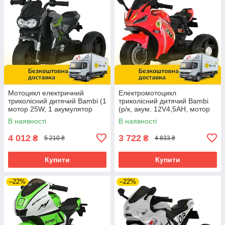
Мотоцикл електричний
Електромотоцикл
триколісний дитячий Bambi (1
триколісний дитячий Bambi
мотор 25W, 1 акумулятор
(р/к, акум. 12V4,5AH, мотор
12V5A, MP3, USB) M 5825ES-
2*25W, USB, BLUETOOTH,
В наявності
В наявності
11
MP3) M 6345ELR-3 Червоний
4 012
3 722
₴
₴
5 210 ₴
4 833 ₴
Купити
Купити
–22%
–22%