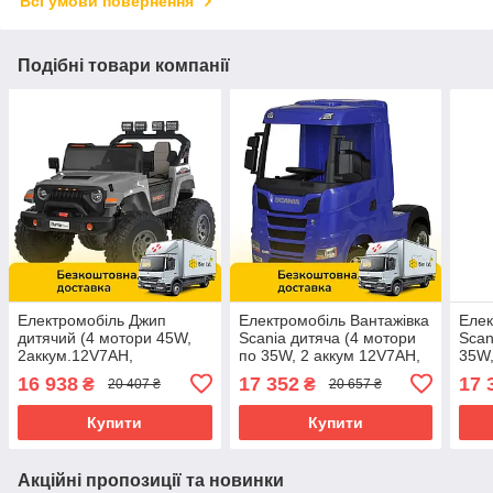
Всі умови повернення
Подібні товари компанії
Електромобіль Джип
Електромобіль Вантажівка
Елек
дитячий (4 мотори 45W,
Scania дитяча (4 мотори
Scan
2аккум.12V7AH,
по 35W, 2 аккум 12V7AH,
35W,
підсвічування, пульт 2,4G)
музика, світло) Bambi M
музи
16 938
17 352
17 
₴
₴
20 407 ₴
20 657 ₴
Bambi M 6204EBLR-
6062EBLR-4 Синій
606
11(24V) Сірий
Купити
Купити
Акційні пропозиції та новинки