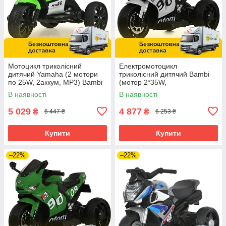
Мотоцикл триколісний
Електромотоцикл
дитячий Yamaha (2 мотори
триколісний дитячий Bambi
по 25W, 2аккум, MP3) Bambi
(мотор 2*35W,
M 4135EL-1-5 Біло-зелений
аккум.1*12V4,5AH, EVA) M
В наявності
В наявності
6265EL-11 Сірий
5 029
4 877
₴
₴
6 447 ₴
6 253 ₴
Купити
Купити
–22%
–22%