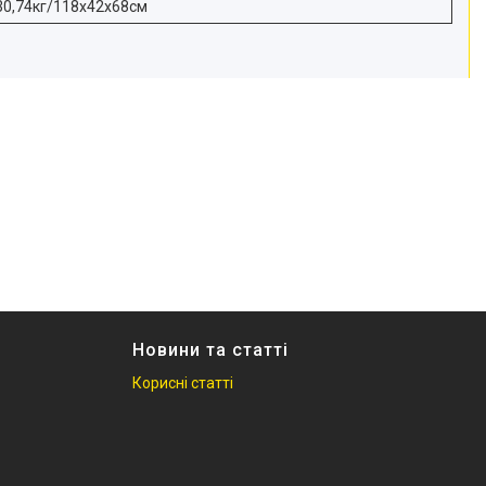
30,74кг/118х42х68см
Новини та статті
Корисні статті