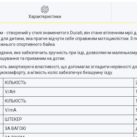
Характеристики
м - створений у стилі знаменитого Ducati, він стане втіленням мрії
для дитини, яка прагне відчути себе справжнім мотоциклістом. З 
вжнього спортивного байка.
діння, яке забезпечить зручність при їзді, дозволяючи маленьком
ношування та приємним на дотик.
ають амортизуючі властивості, що допомагає згладити нерівності д
искомфорту, а м'якість коліс забезпечує безшумну їзду.
КІЛЬКІСТЬ
V/AH
КІЛЬКІСТЬ
V/mA
ШТЕКЕР
ЗА ВАГОЮ