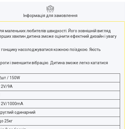
Інформація для замовлення
 для маленьких любителів швидкості. Його зовнішній вигляд
перших хвилин дитина зможе оцінити ефектний дизайн і увагу
у гонщику насолоджуватися кожною поїздкою. Якість
ороги і зменшити вібрацію. Дитина зможе легко кататися
2шт / 150W
12V/9A
1
12V/1000mA
круглий одинарний
до 25кг