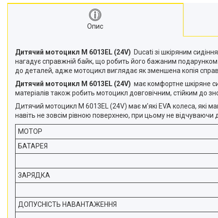
Опис
Дитячий мотоцикл M 6013EL (24V)
Ducati зі шкіряним сидіння
нагадує справжній байк, що робить його бажаним подарунком 
до деталей, адже мотоцикл виглядає як зменшена копія спра
Дитячий мотоцикл M 6013EL (24V)
має комфортне шкіряне си
матеріалів також робить мотоцикл довговічним, стійким до з
Дитячий мотоцикл M 6013EL (24V) має м'які EVA колеса, які м
навіть не зовсім рівною поверхнею, при цьому не відчуваючи д
МОТОР
БАТАРЕЯ
ЗАРЯДКА
ДОПУСНІСТЬ НАВАНТАЖЕННЯ