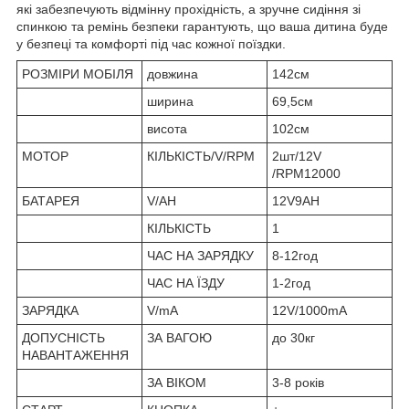
які забезпечують відмінну прохідність, а зручне сидіння зі
спинкою та ремінь безпеки гарантують, що ваша дитина буде
у безпеці та комфорті під час кожної поїздки.
РОЗМІРИ МОБІЛЯ
довжина
142см
ширина
69,5см
висота
102см
МОТОР
КІЛЬКІСТЬ/V/RPM
2шт/12V
/RPM12000
БАТАРЕЯ
V/AH
12V9AH
КІЛЬКІСТЬ
1
ЧАС НА ЗАРЯДКУ
8-12год
ЧАС НА ЇЗДУ
1-2год
ЗАРЯДКА
V/mA
12V/1000mA
ДОПУСНІСТЬ
ЗА ВАГОЮ
до 30кг
НАВАНТАЖЕННЯ
ЗА ВIКОМ
3-8 років