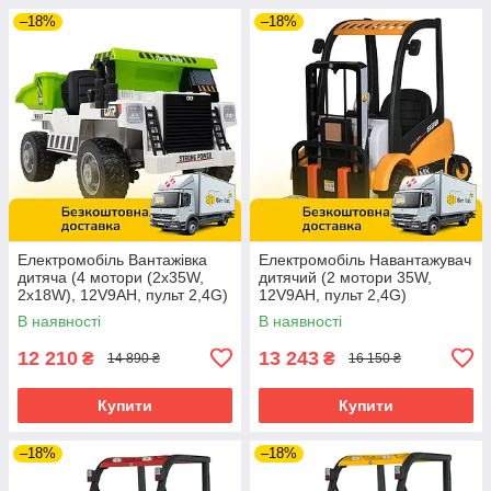
–18%
–18%
Електромобіль Вантажівка
Електромобіль Навантажувач
дитяча (4 мотори (2х35W,
дитячий (2 мотори 35W,
2х18W), 12V9AH, пульт 2,4G)
12V9AH, пульт 2,4G)
Самоскид Bambi
Спецтехніка Bambi M
В наявності
В наявності
JS3198EBLR-1 Білий
5989BLR-6 Жовтий
12 210
13 243
₴
₴
14 890 ₴
16 150 ₴
Купити
Купити
–18%
–18%