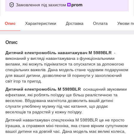
Замовлення під захистом
Опис
Характеристики
Доставка
Оплата
Умови п
Опис
Дитячий електромобіль навантажувач M 5989BLR
-
виконаний у вигляді навантажувача з функціональними
вилами, які можуть підніматися та опускатися за допомогою
спеціальних важелів. Дана модель стане чудовим подарунком
для вашої дитини, дозволяючи їй поринути у захоплюючий
світ ігор та пригод.
Дитячий електромобіль M 5989BLR
оснащений звуковими
ефектами, які роблять поїздку ще більш реалістичною та
веселою. Вбудована магнітола дозволить вашій дитині
слухати улюблену музику під час катання, що додає
веселощів та радостей у кожну поїздку.
Дитячий навантажувач спецтехніка M 5989BLR це не просто
іграшка, а справжня міні-техніка, яка стане вірним супутником
вашої дитини на довгий час. Дана модель має великі колеса,