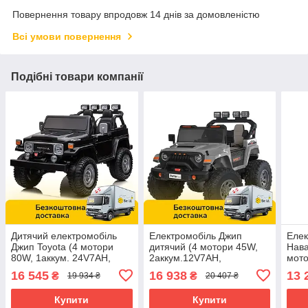
Повернення товару впродовж 14 днів за домовленістю
Всі умови повернення
Подібні товари компанії
Дитячий електромобіль
Електромобіль Джип
Елек
Джип Toyota (4 мотори
дитячий (4 мотори 45W,
Нава
80W, 1аккум. 24V7AH,
2аккум.12V7AH,
мото
музика, світло) Bambi M
підсвічування, пульт 2,4G)
пуль
16 545
16 938
13 
₴
₴
19 934 ₴
20 407 ₴
4968EBLR-2(24V) Чорний
Bambi M 6204EBLR-
Bam
11(24V) Сірий
Жов
Купити
Купити