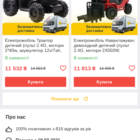
Електромобіль Трактор
Електромобіль Навантажувач
дитячий (пульт 2.4G, мотори
димохідний дитячий (пульт
2*40w, акумулятор 12v/7ah,
2.4G, мотори 2X550W,
MP3, USB) CJ000A Чорний
акумулятор 12V7AH, USB,
В наявності
В наявності
Mp3, підсвітка) BLS08
Червоний
11 532
11 813
₴
₴
14 063 ₴
14 406 ₴
Купити
Купити
Показати ще
Про нас
100% позитивних з 816 відгуків за рік
Працює з 19.03.2021