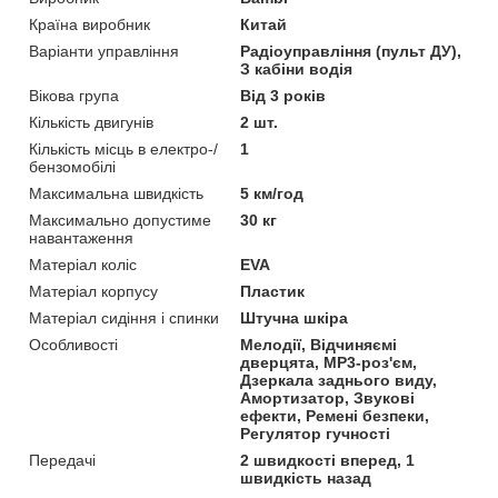
Країна виробник
Китай
Варіанти управління
Радіоуправління (пульт ДУ),
З кабіни водія
Вікова група
Від 3 років
Кількість двигунів
2 шт.
Кількість місць в електро-/
1
бензомобілі
Максимальна швидкість
5 км/год
Максимально допустиме
30 кг
навантаження
Матеріал коліс
EVA
Матеріал корпусу
Пластик
Матеріал сидіння і спинки
Штучна шкіра
Особливості
Мелодії, Відчиняємі
дверцята, MP3-роз'єм,
Дзеркала заднього виду,
Амортизатор, Звукові
ефекти, Ремені безпеки,
Регулятор гучності
Передачі
2 швидкості вперед, 1
швидкість назад