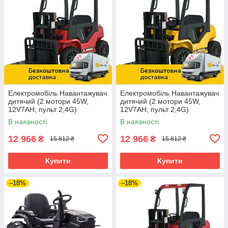
Електромобіль Навантажувач
Електромобіль Навантажувач
дитячий (2 мотори 45W,
дитячий (2 мотори 45W,
12V7AH, пульт 2,4G)
12V7AH, пульт 2,4G)
Спецтехніка Bambi M
Спецтехніка Bambi M
В наявності
В наявності
6063EBLR-3 Червоний
6063EBLR-6 Жовтий
12 966
12 966
₴
₴
15 812 ₴
15 812 ₴
Купити
Купити
–18%
–18%