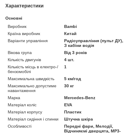
Характеристики
Основні
Виробник
Bambi
Країна виробник
Китай
Варіанти управління
Радіоуправління (пульт ДУ),
З кабіни водія
Вікова група
Від 3 років
Кількість двигунів
4 шт.
Кількість місць в електро-/
1
бензомобілі
Максимальна швидкість
5 км/год
Максимально допустиме
30 кг
навантаження
Марка
Mercedes-Benz
Матеріал коліс
EVA
Матеріал корпусу
Пластик
Матеріал сидіння і спинки
Штучна шкіра
Особливості
Передні фари, Мелодії,
Відчиняємі дверцята, MP3-