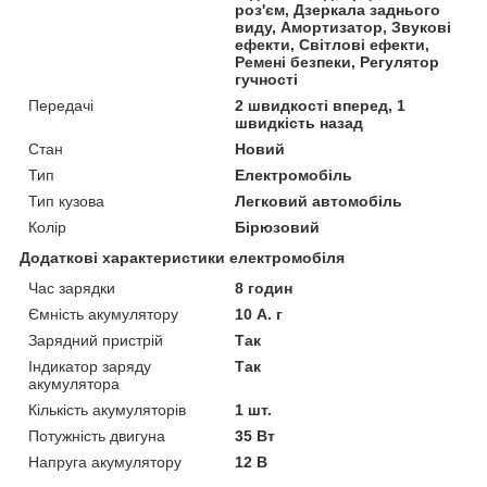
роз'єм, Дзеркала заднього
виду, Амортизатор, Звукові
ефекти, Світлові ефекти,
Ремені безпеки, Регулятор
гучності
Передачі
2 швидкості вперед, 1
швидкість назад
Стан
Новий
Тип
Електромобіль
Тип кузова
Легковий автомобіль
Колір
Бірюзовий
Додаткові характеристики електромобіля
Час зарядки
8 годин
Ємність акумулятору
10 А. г
Зарядний пристрій
Так
Індикатор заряду
Так
акумулятора
Кількість акумуляторів
1 шт.
Потужність двигуна
35 Вт
Напруга акумулятору
12 В