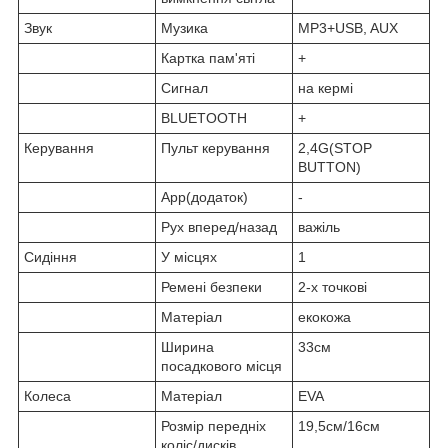
Звук
Музика
MP3+USB, AUX
Картка пам'яті
+
Сигнал
на кермі
BLUETOOTH
+
Керування
Пульт керування
2,4G(STOP
BUTTON)
App(додаток)
-
Рух вперед/назад
важіль
Сидіння
У місцях
1
Ремені безпеки
2-х точкові
Матеріал
екокожа
Ширина
33см
посадкового місця
Колеса
Матеріал
EVA
Розмір передніх
19,5см/16см
коліс/дисків