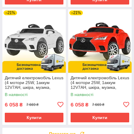
–21%
–21%
Дитячий електромобіль Lexus
Дитячий електромобіль Lexus
(4 мотори 25W, 1аккум
(4 мотори 25W, 1аккум
12V7AH, шкіра, музика,
12V7AH, шкіра, музика,
світло, EVA) M 4824EBLR-1
світло, EVA) M 4824EBLR-3
В наявності
В наявності
Червоний
6 058
6 058
₴
₴
7 669 ₴
7 669 ₴
Купити
Купити
Показати ще