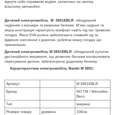
відчути себе справжнім водієм, катаючись на своєму
власному автомобілі.
Дитячий електромобіль M
5851EBLR
обладнаний
сидінням з екошкіри та ременем безпеки. М'яке сидіння та
міцна конструкція гарантують комфорт навіть під час тривалих
поїздок. Якісні EVA колеса забезпечують плавний хід та
відмінне зчеплення з дорогою, роблячи кожну поїздку ще
приємнішою.
Дитячий електромобіль M 5851EBLR
обладнаний пультом
дистанційного керування, що дозволяє батькам контролювати
пересування дитини, забезпечуючи додаткову безпеку.
Характеристики електромобіль Bambi M 5851:
Артикул
M 5851EBLR
Бренд
NO TM / Mercedes-
Benz
Тип
машина
Розміри товару
довжина
108см