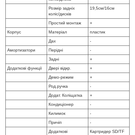
Розмір задніх
19,5см/16см
коліс/дисків
Простий монтаж
+
Корпус
Матеріал
пластик
Дах
-
Амортизатори
Перідні
-
Задні
+
Додаткові функції
Двері відкр.
+
Демо-режим
+
Род.ручка
-
Додат. Коліщатка
+
Кондиціонер
-
Килимок
-
Причіп
-
Додаткові
Картридер SD/TF