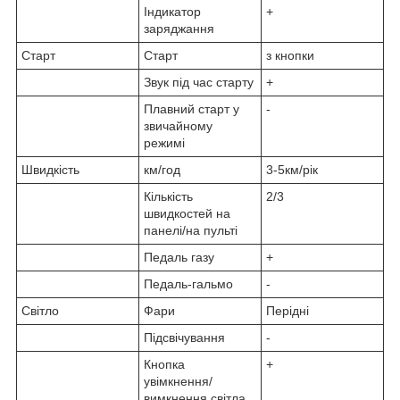
Індикатор
+
заряджання
Старт
Старт
з кнопки
Звук під час старту
+
Плавний старт у
-
звичайному
режимі
Швидкість
км/год
3-5км/рік
Кількість
2/3
швидкостей на
панелі/на пульті
Педаль газу
+
Педаль-гальмо
-
Світло
Фари
Перідні
Підсвічування
-
Кнопка
+
увімкнення/
вимкнення світла