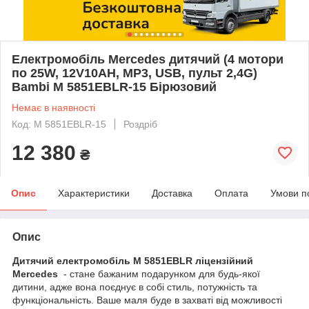
Електромобіль Mercedes дитячий (4 мотори
по 25W, 12V10AH, MP3, USB, пульт 2,4G)
Bambi M 5851EBLR-15 Бірюзовий
Немає в наявності
Код: M 5851EBLR-15
Роздріб
12 380
₴
Опис
Характеристики
Доставка
Оплата
Умови п
Опис
Дитячий електромобіль M 5851EBLR ліцензійний
Mercedes
- стане бажаним подарунком для будь-якої
дитини, адже вона поєднує в собі стиль, потужність та
функціональність. Ваше маля буде в захваті від можливості