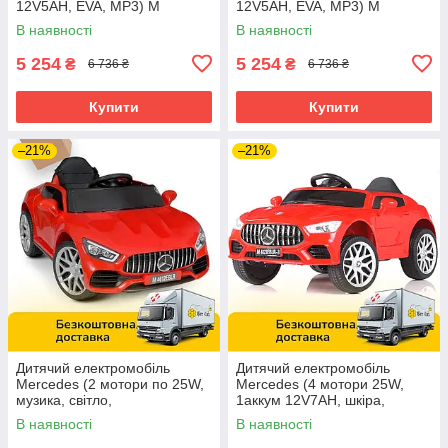
12V5AH, EVA, MP3) M
12V5AH, EVA, MP3) M
3987EBLR-3 Червоний
3987EBLR-1 Білий
В наявності
В наявності
5 254
5 254
₴
₴
6 736 ₴
6 736 ₴
Купити
Купити
–21%
–21%
Дитячий електромобіль
Дитячий електромобіль
Mercedes (2 мотори по 25W,
Mercedes (4 мотори 25W,
музика, світло,
1аккум 12V7AH, шкіра,
аккум.12V7AH) Bambi M
музика, світло, EVA) M
В наявності
В наявності
4612EBLR-3 Червоний
4823EBLR-3 Червоний