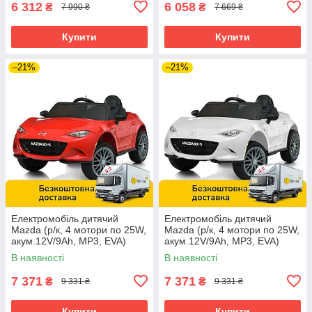
6 312
6 058
₴
₴
7 990 ₴
7 669 ₴
Купити
Купити
–21%
–21%
Електромобіль дитячий
Електромобіль дитячий
Mazda (р/к, 4 мотори по 25W,
Mazda (р/к, 4 мотори по 25W,
акум.12V/9Ah, MP3, EVA)
акум.12V/9Ah, MP3, EVA)
Bambi M 5846EBLR-3
Bambi M 5846EBLR-1 Білий
В наявності
В наявності
Червоний
7 371
7 371
₴
₴
9 331 ₴
9 331 ₴
Купити
Купити