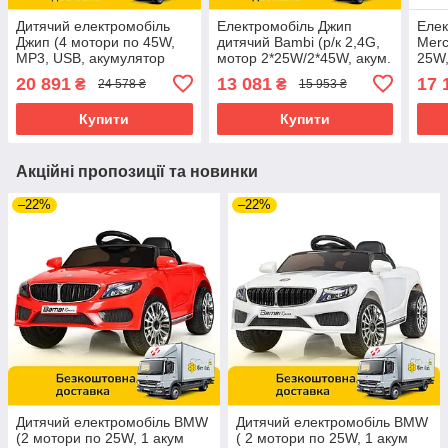
Дитячий електромобіль
Електромобіль Джип
Елек
Джип (4 мотори по 45W,
дитячий Bambi (р/к 2,4G,
Merc
MP3, USB, акумулятор
мотор 2*25W/2*45W, акум.
25W,
12V14AH, пульт 2,4G)
1*24V5AH, TF, USB, MP3)
світ
20 891
13 081
17 
₴
₴
24 578 ₴
15 953 ₴
Bambi M 5075EBLR-3
JJ2022EBLR-10(24V) Хакі
M 5
Червоний
Купити
Купити
Акційні пропозиції та новинки
–22%
–22%
Дитячий електромобіль BMW
Дитячий електромобіль BMW
(2 мотори по 25W, 1 акум
( 2 мотори по 25W, 1 акум