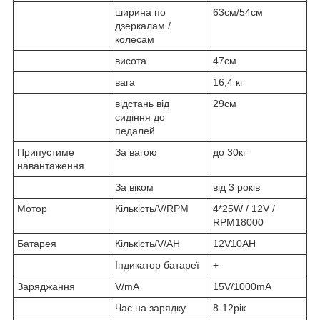
ширина по
63см/54см
дзеркалам /
колесам
висота
47см
вага
16,4 кг
відстань від
29см
сидіння до
педалей
Припустиме
За вагою
до 30кг
навантаження
За віком
від 3 років
Мотор
Кількість/V/RPM
4*25W / 12V /
RPM18000
Батарея
Кількість/V/AH
12V10AH
Індикатор батареї
+
Заряджання
V/mA
15V/1000mA
Час на зарядку
8-12рік