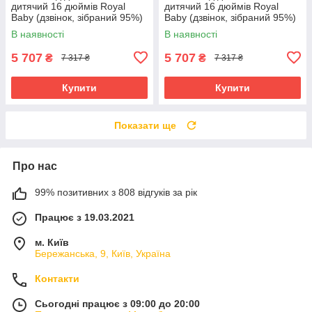
дитячий 16 дюймів Royal
дитячий 16 дюймів Royal
Baby (дзвінок, зібраний 95%)
Baby (дзвінок, зібраний 95%)
7TH FREESTYLE RB16B-6P
7TH FREESTYLE RB16B-6P
В наявності
В наявності
Сірий
Червоний
5 707
5 707
₴
₴
7 317 ₴
7 317 ₴
Купити
Купити
Показати ще
Про нас
99% позитивних з 808 відгуків за рік
Працює з 19.03.2021
м. Київ
Бережанська, 9, Київ, Україна
Контакти
Сьогодні працює з 09:00 до 20:00