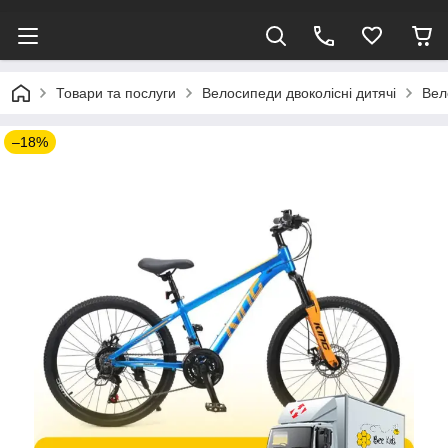
Товари та послуги
Велосипеди двоколісні дитячі
Вел
–18%