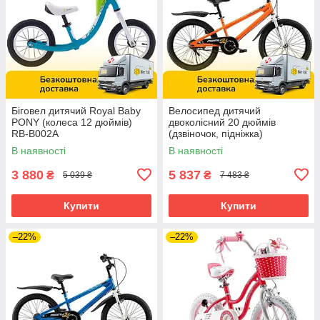
Біговел дитячий Royal Baby
Велосипед дитячий
PONY (колеса 12 дюймів)
двоколісний 20 дюймів
RB-B002A
(дзвіночок, підніжка)
RoyalBaby Freestyle RB20B-6
В наявності
В наявності
Помаранчевий
3 880
5 837
₴
₴
5 039 ₴
7 483 ₴
Купити
Купити
–22%
–22%