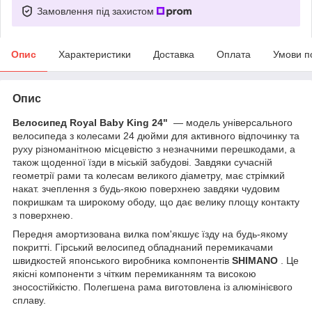
Замовлення під захистом
Опис
Характеристики
Доставка
Оплата
Умови п
Опис
Велосипед Royal Baby King 24"
— модель універсального
велосипеда з колесами 24 дюйми для активного відпочинку та
руху різноманітною місцевістю з незначними перешкодами, а
також щоденної їзди в міській забудові. Завдяки сучасній
геометрії рами та колесам великого діаметру, має стрімкий
накат. зчеплення з будь-якою поверхнею завдяки чудовим
покришкам та широкому ободу, що дає велику площу контакту
з поверхнею.
Передня амортизована вилка пом'якшує їзду на будь-якому
покритті. Гірський велосипед обладнаний перемикачами
швидкостей японського виробника компонентів
SHIMANO
. Це
якісні компоненти з чітким перемиканням та високою
зносостійкістю. Полегшена рама виготовлена із алюмінієвого
сплаву.