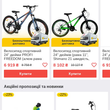
Велосипед спортивний
Велосипед спортивний
Вело
24" дюйми PROFI
24" дюймів (рама 11",
24"
FREEDOM (алюм.рама
Shimano 21 швидкість,
FRE
11", SHIMANO 21SP, збірка
складання 75%) Corso
11",
6 919
8 102
6 9
₴
₴
8 758 ₴
10 127 ₴
85%) FD-2406 Синьо-
SKYLINE SL-30501
85%
помаранчевий
Зелений
Купити
Купити
Акційні пропозиції та новинки
–23%
–22%