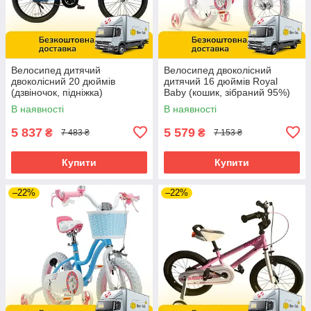
Велосипед дитячий
Велосипед двоколісний
двоколісний 20 дюймів
дитячий 16 дюймів Royal
(дзвіночок, підніжка)
Baby (кошик, зібраний 95%)
RoyalBaby Freestyle RB20B-6
Stargirl RB16G-1R Рожевий
В наявності
В наявності
Синій
5 837
5 579
₴
₴
7 483 ₴
7 153 ₴
Купити
Купити
–22%
–22%