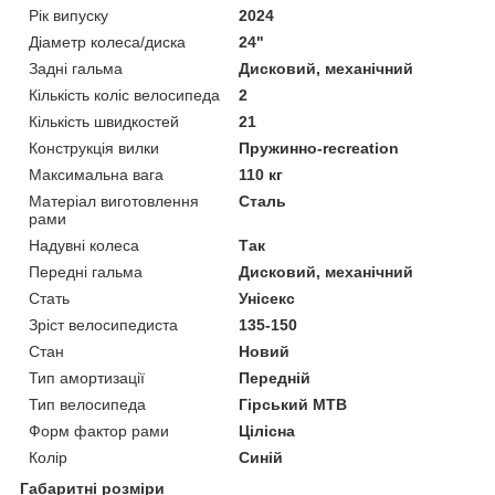
Рік випуску
2024
Діаметр колеса/диска
24"
Задні гальма
Дисковий, механічний
Кількість коліс велосипеда
2
Кількість швидкостей
21
Конструкція вилки
Пружинно-recreation
Максимальна вага
110 кг
Матеріал виготовлення
Сталь
рами
Надувні колеса
Так
Передні гальма
Дисковий, механічний
Стать
Унісекс
Зріст велосипедиста
135-150
Стан
Новий
Тип амортизації
Передній
Тип велосипеда
Гірський MTB
Форм фактор рами
Цілісна
Колір
Синій
Габаритні розміри