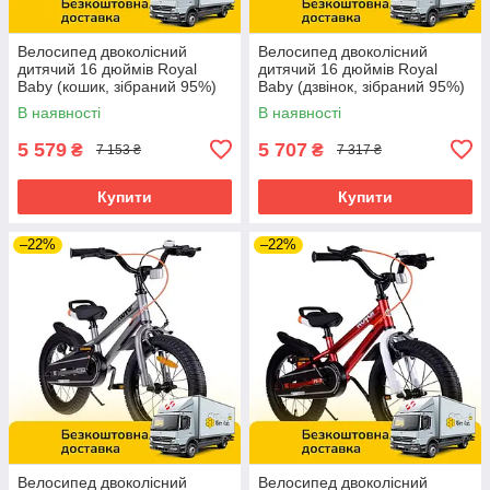
Велосипед двоколісний
Велосипед двоколісний
дитячий 16 дюймів Royal
дитячий 16 дюймів Royal
Baby (кошик, зібраний 95%)
Baby (дзвінок, зібраний 95%)
Stargirl RB16G-1 З Синій
7TH FREESTYLE RB16B-6P
В наявності
В наявності
Рожевий
5 579
5 707
₴
₴
7 153 ₴
7 317 ₴
Купити
Купити
–22%
–22%
Велосипед двоколісний
Велосипед двоколісний