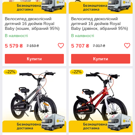
Велосипед двоколісний
Велосипед двоколісний
дитячий 16 дюймів Royal
дитячий 16 дюймів Royal
Baby (кошик, зібраний 95%)
Baby (дзвінок, зібраний 95%)
Stargirl RB16G-1 З Синій
7TH FREESTYLE RB16B-6P
В наявності
В наявності
Рожевий
5 579
5 707
₴
₴
7 153 ₴
7 317 ₴
Купити
Купити
–22%
–22%