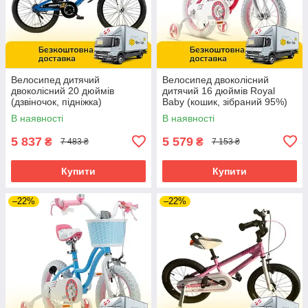
Велосипед дитячий
Велосипед двоколісний
двоколісний 20 дюймів
дитячий 16 дюймів Royal
(дзвіночок, підніжка)
Baby (кошик, зібраний 95%)
RoyalBaby Freestyle RB20B-6
Stargirl RB16G-1R Рожевий
В наявності
В наявності
Синій
5 837
5 579
₴
₴
7 483 ₴
7 153 ₴
Купити
Купити
–22%
–22%