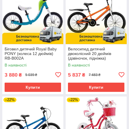
Біговел дитячий Royal Baby
Велосипед дитячий
PONY (колеса 12 дюймів)
двоколісний 20 дюймів
RB-B002A
(дзвіночок, підніжка)
RoyalBaby Freestyle RB20B-6
В наявності
В наявності
Помаранчевий
3 880
5 837
₴
₴
5 039 ₴
7 483 ₴
Купити
Купити
–22%
–22%