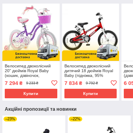
Велосипед двоколісний
Велосипед двоколісний
Вело
20" дюймів Royal Baby
дитячий 18 дюймів Royal
двок
(кошик, дзвіночок,
Baby (підніжка, 95%
(дзв
складання 95%) Stargirl
складання) SPACE RB18-
Roya
7 294
7 834
6 0
₴
₴
9 233 ₴
9 792 ₴
RB20G-1 Фіолетовий
17 Червоний
RB2
Купити
Купити
Акційні пропозиції та новинки
–23%
–22%