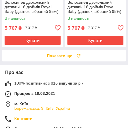
Велосипед двоколісний
Велосипед двоколісний
дитячий 16 дюймів Royal
дитячий 16 дюймів Royal
Baby (дзвінок, зібраний 95%)
Baby (дзвінок, зібраний 95%)
7TH FREESTYLE RB16B-6P
7TH FREESTYLE RB16B-6P
В наявності
В наявності
Сірий
Червоний
5 707
5 707
₴
₴
7 317 ₴
7 317 ₴
Купити
Купити
Показати ще
Про нас
100% позитивних з 816 відгуків за рік
Працює з 19.03.2021
м. Київ
Бережанська, 9, Київ, Україна
Контакти