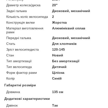
Діаметр колеса/диска
20"
Задні гальма
Дисковий, механічний
Кількість коліс велосипеда
2
Конструкція вилки
Жорстка
Матеріал виготовлення
Алюмінієвий сплав
рами
Передні гальма
Дисковий, механічний
Стать
Для хлопчиків
Зріст велосипедиста
120-145
Стан
Новий
Тип амортизації
Без амортизації
Тип велосипеда
Дитячий
Форм фактор рами
Цілісна
Колір
Синій
Габаритні розміри
Довжина
135 см
Додаткові характеристики
Дзвінок
Так