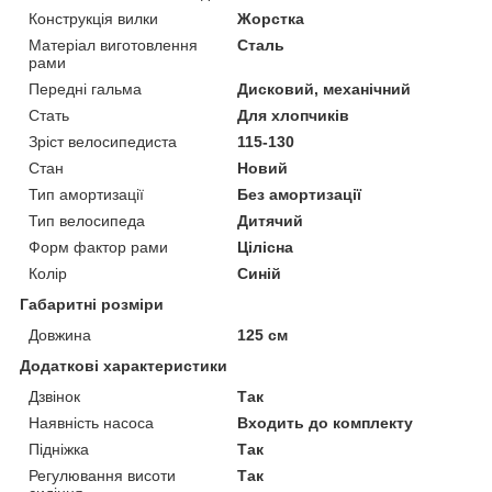
Конструкція вилки
Жорстка
Матеріал виготовлення
Сталь
рами
Передні гальма
Дисковий, механічний
Стать
Для хлопчиків
Зріст велосипедиста
115-130
Стан
Новий
Тип амортизації
Без амортизації
Тип велосипеда
Дитячий
Форм фактор рами
Цілісна
Колір
Синій
Габаритні розміри
Довжина
125 см
Додаткові характеристики
Дзвінок
Так
Наявність насоса
Входить до комплекту
Підніжка
Так
Регулювання висоти
Так