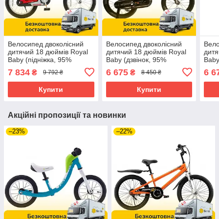
Велосипед двоколісний
Велосипед двоколісний
Вело
дитячий 18 дюймів Royal
дитячий 18 дюймів Royal
дитя
Baby (підніжка, 95%
Baby (дзвінок, 95%
Baby
складання) SPACE RB18-
складання) 7TH Freestyle
скла
7 834
6 675
6 6
₴
₴
9 792 ₴
8 450 ₴
17 Червоний
RB18B-6P Сірий
RB1
Купити
Купити
Акційні пропозиції та новинки
–23%
–22%