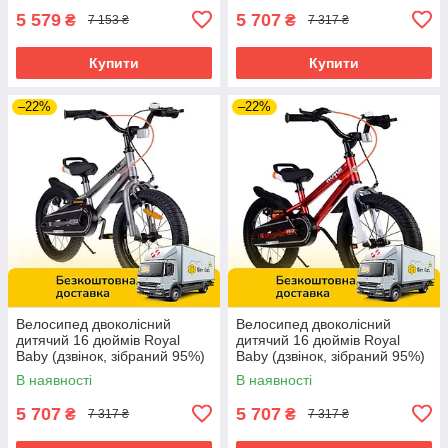
5 579
5 707
₴
₴
7 153 ₴
7 317 ₴
Купити
Купити
–22%
–22%
Велосипед двоколісний
Велосипед двоколісний
дитячий 16 дюймів Royal
дитячий 16 дюймів Royal
Baby (дзвінок, зібраний 95%)
Baby (дзвінок, зібраний 95%)
7TH FREESTYLE RB16B-6P
7TH FREESTYLE RB16B-6P
В наявності
В наявності
Сірий
Червоний
5 707
5 707
₴
₴
7 317 ₴
7 317 ₴