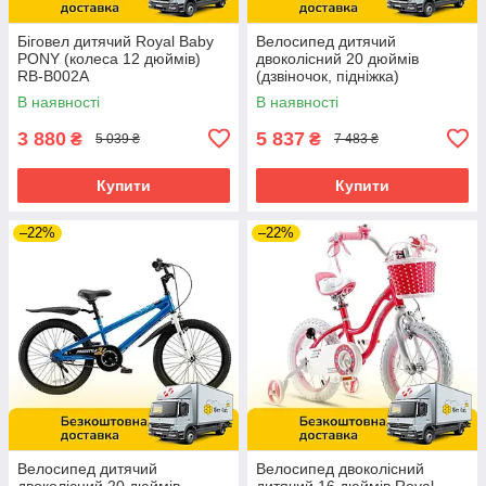
Біговел дитячий Royal Baby
Велосипед дитячий
PONY (колеса 12 дюймів)
двоколісний 20 дюймів
RB-B002A
(дзвіночок, підніжка)
RoyalBaby Freestyle RB20B-6
В наявності
В наявності
Помаранчевий
3 880
5 837
₴
₴
5 039 ₴
7 483 ₴
Купити
Купити
–22%
–22%
Велосипед дитячий
Велосипед двоколісний
двоколісний 20 дюймів
дитячий 16 дюймів Royal