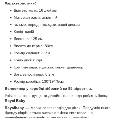
Характеристики:
Діаметр коліс: 18 дюймів
Матеріал рами: алюміній
гальмо: передні колодки, задні дискові
Колір: синій
Довжина: 125 см
Висота до керма: 80см
Розмір сидіння: 33см
Колір дисків: сірі
Комплектація: підніжка, ключі, дзвіночок
Вага велосипеда: 8,2 кг
Розмір коробки: 130*19*75см
Велосипед у коробці зібраний на 95 відсотків.
Унікальна конструкція та дизайн велосипеда роблять бренд
Royal Baby
Royalbaby —
марка велосипедів для дітей. Продукція цього
бренду відрізняється високою якістю виготовлення,
привабливим зовнішнім виглядом та інноваціями.