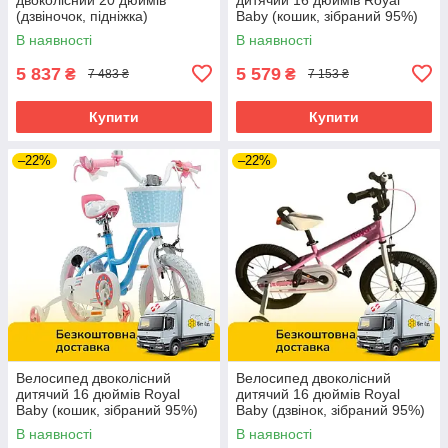
(дзвіночок, підніжка)
Baby (кошик, зібраний 95%)
RoyalBaby Freestyle RB20B-6
Stargirl RB16G-1R Рожевий
В наявності
В наявності
Синій
5 837
5 579
₴
₴
7 483 ₴
7 153 ₴
Купити
Купити
–22%
–22%
Велосипед двоколісний
Велосипед двоколісний
дитячий 16 дюймів Royal
дитячий 16 дюймів Royal
Baby (кошик, зібраний 95%)
Baby (дзвінок, зібраний 95%)
Stargirl RB16G-1 З Синій
7TH FREESTYLE RB16B-6P
В наявності
В наявності
Рожевий