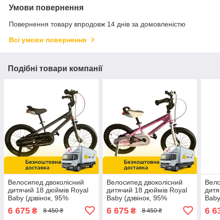
Умови повернення
Повернення товару впродовж 14 днів за домовленістю
Всі умови повернення
Подібні товари компанії
Велосипед двоколісний
Велосипед двоколісний
Вело
дитячий 18 дюймів Royal
дитячий 18 дюймів Royal
дитя
Baby (дзвінок, 95%
Baby (дзвінок, 95%
Baby
складання) 7TH Freestyle
складання) 7TH Freestyle
скла
6 675
6 675
6 6
₴
₴
8 450 ₴
8 450 ₴
RB18B-6P Сірий
RB18B-6P Рожевий
RB1