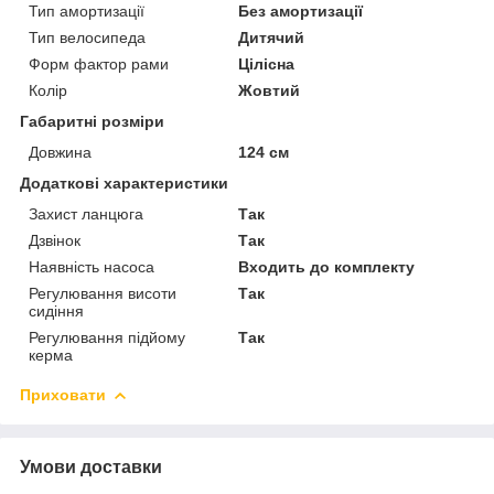
Тип амортизації
Без амортизації
Тип велосипеда
Дитячий
Форм фактор рами
Цілісна
Колір
Жовтий
Габаритні розміри
Довжина
124 см
Додаткові характеристики
Захист ланцюга
Так
Дзвінок
Так
Наявність насоса
Входить до комплекту
Регулювання висоти
Так
сидіння
Регулювання підйому
Так
керма
Приховати
Умови доставки