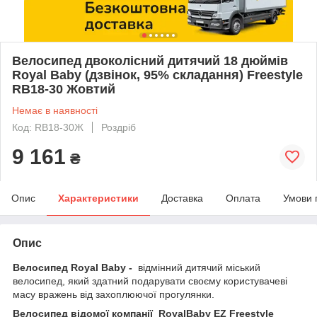
Велосипед двоколісний дитячий 18 дюймів
Royal Baby (дзвінок, 95% складання) Freestyle
RB18-30 Жовтий
Немає в наявності
Код: RB18-30Ж
Роздріб
9 161
₴
Опис
Характеристики
Доставка
Оплата
Умови 
Опис
Велосипед Royal Baby -
відмінний дитячий міський
велосипед, який здатний подарувати своєму користувачеві
масу вражень від захоплюючої прогулянки.
Велосипед відомої компанії
RoyalBaby EZ Freestyle