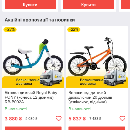
Купити
Купити
Акційні пропозиції та новинки
–23%
–22%
Біговел дитячий Royal Baby
Велосипед дитячий
PONY (колеса 12 дюймів)
двоколісний 20 дюймів
RB-B002A
(дзвіночок, підніжка)
RoyalBaby Freestyle RB20B-6
В наявності
В наявності
Помаранчевий
3 880
5 837
₴
₴
5 039 ₴
7 483 ₴