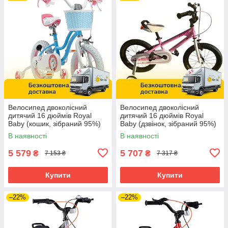
Велосипед двоколісний
Велосипед двоколісний
дитячий 16 дюймів Royal
дитячий 16 дюймів Royal
Baby (кошик, зібраний 95%)
Baby (дзвінок, зібраний 95%)
Stargirl RB16G-1 З Синій
7TH FREESTYLE RB16B-6P
В наявності
В наявності
Рожевий
5 579
5 707
₴
₴
7 153 ₴
7 317 ₴
Купити
Купити
–22%
–22%