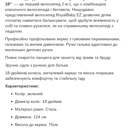
18"
— це перший велосипед 2-в-1, що є комбінацією
класичного велосипеда і беговела. Нещодавно
представлений велосипед RoyalBaby EZ дозволяє дітям
спочатку навчитися балансувати, щоб здобути впевненість у
собі та плавно рухатися, як на справжньому велосипеді з
педаллю.
Професійно профільоване кермо з гумовими перемикачами,
гальмами та милим дзвіночком. Ручні гальма адаптовані до
маленьких дитячих ручок.
Повне покриття ланцюга для захисту від травм та бруду.
Зручне сідло з ручкою для батька.
18-дюймові колеса, металевий каркас та якісна покришка
забезпечують комфортну та стабільну їзду.
Характеристики:
Колір: зелений
Діаметр коліс: 18 дюймів
Матеріал рами: Сталь
Довжина: 124 см
Висота до керма: 75см