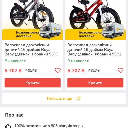
Велосипед двоколісний
Велосипед двоколісний
дитячий 16 дюймів Royal
дитячий 16 дюймів Royal
Baby (дзвінок, зібраний 95%)
Baby (дзвінок, зібраний 95%)
7TH FREESTYLE RB16B-6P
7TH FREESTYLE RB16B-6P
В наявності
В наявності
Сірий
Червоний
5 707
5 707
₴
₴
7 317 ₴
7 317 ₴
Купити
Купити
Показати ще
Про нас
100% позитивних з 808 відгуків за рік