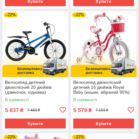
Купити
Купити
–22%
–22%
Велосипед дитячий
Велосипед двоколісний
двоколісний 20 дюймів
дитячий 16 дюймів Royal
(дзвіночок, підніжка)
Baby (кошик, зібраний 95%)
RoyalBaby Freestyle RB20B-6
Stargirl RB16G-1R Рожевий
В наявності
В наявності
Синій
5 837
5 579
₴
₴
7 483 ₴
7 153 ₴
Купити
Купити
–22%
–22%