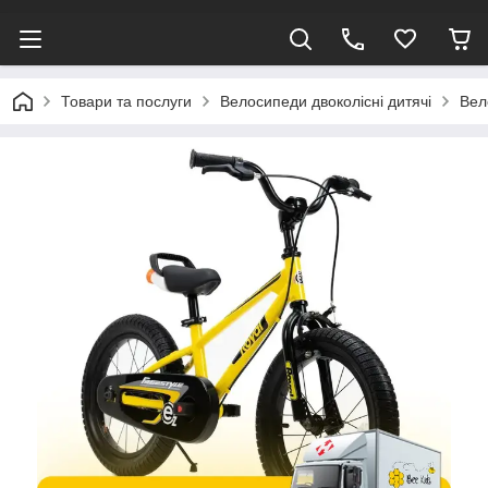
Товари та послуги
Велосипеди двоколісні дитячі
Вел