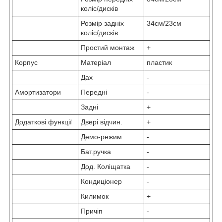
коліс/дисків
Розмір задніх
34см/23см
коліс/дисків
Простий монтаж
+
Корпус
Матеріал
пластик
Дах
-
Амортизатори
Передні
-
Задні
+
Додаткові функції
Двері відчин.
+
Демо-режим
-
Бат.ручка
-
Дод. Коліщатка
-
Кондиціонер
-
Килимок
+
Причіп
-