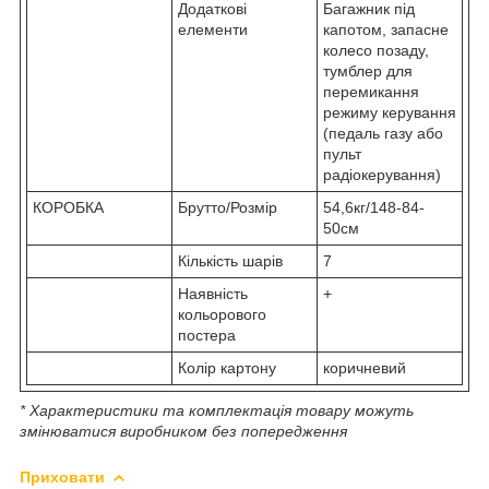
Додаткові
Багажник під
елементи
капотом, запасне
колесо позаду,
тумблер для
перемикання
режиму керування
(педаль газу або
пульт
радіокерування)
КОРОБКА
Брутто/Розмір
54,6кг/148-84-
50см
Кількість шарів
7
Наявність
+
кольорового
постера
Колір картону
коричневий
* Характеристики та комплектація товару можуть
змінюватися виробником без попередження
Приховати