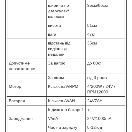
ширина по
95см/86см
дзеркалах/
колесам
висота
81см
вага
47кг
відстань від
35см
сидіння до
педалей
Допустиме
За вагою
до 80кг
навантаження
За віком
від 3 років
Мотор
Кількість/V/RPM
4*200W / 24V /
RPM12000
Батарея
Кількість/V/AH
24V7AH
Індикатор батареї
+
Заряджання
V/mA
24V/1000mA
Час на зарядку
8-12год