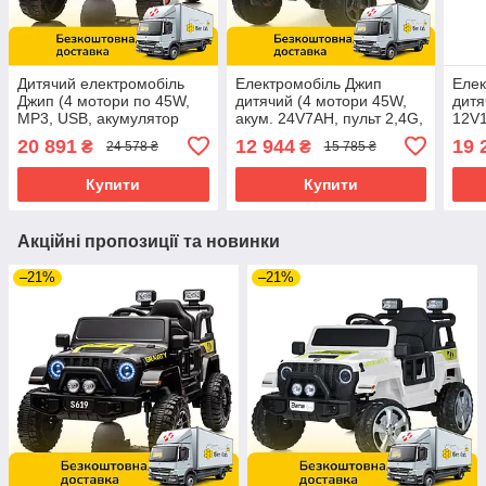
Дитячий електромобіль
Електромобіль Джип
Елек
Джип (4 мотори по 45W,
дитячий (4 мотори 45W,
дитя
MP3, USB, акумулятор
акум. 24V7AH, пульт 2,4G,
12V1
12V14AH, пульт 2,4G)
BLUETOOTH) Bambi M
світ
20 891
12 944
19 
₴
₴
24 578 ₴
15 785 ₴
Bambi M 5075EBLR-3
6287EBLR-3(24V)
M 5
Червоний
Червоний
Купити
Купити
Акційні пропозиції та новинки
–21%
–21%