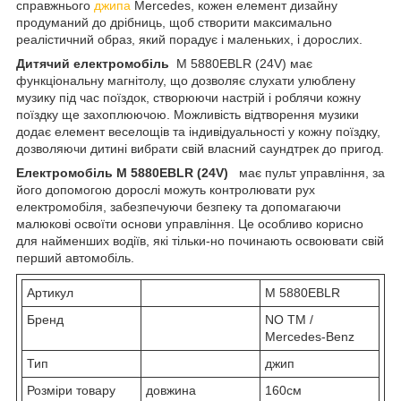
справжнього
джипа
Mercedes, кожен елемент дизайну
продуманий до дрібниць, щоб створити максимально
реалістичний образ, який порадує і маленьких, і дорослих.
Дитячий електромобіль
M 5880EBLR (24V) має
функціональну магнітолу, що дозволяє слухати улюблену
музику під час поїздок, створюючи настрій і роблячи кожну
поїздку ще захоплюючою. Можливість відтворення музики
додає елемент веселощів та індивідуальності у кожну поїздку,
дозволяючи дитині вибрати свій власний саундтрек до пригод.
Електромобіль M 5880EBLR (24V)
має пульт управління, за
його допомогою дорослі можуть контролювати рух
електромобіля, забезпечуючи безпеку та допомагаючи
малюкові освоїти основи управління. Це особливо корисно
для найменших водіїв, які тільки-но починають освоювати свій
перший автомобіль.
Артикул
M 5880EBLR
Бренд
NO TM /
Mercedes-Benz
Тип
джип
Розміри товару
довжина
160см