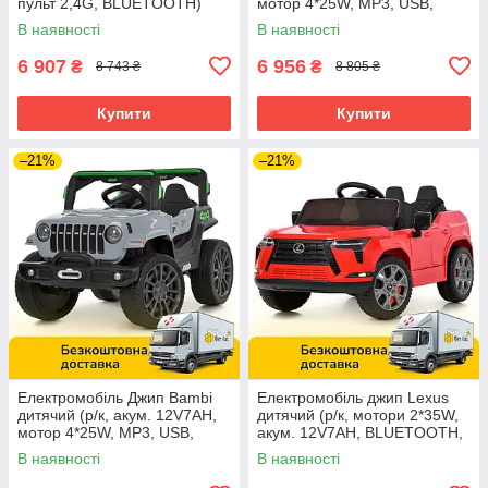
пульт 2,4G, BLUETOOTH)
мотор 4*25W, MP3, USB,
Bambi M 6289EBLR-2 Чорний
BLUETOOTH) M 6357EBLR-8
В наявності
В наявності
Рожевий
6 907
6 956
₴
₴
8 743 ₴
8 805 ₴
Купити
Купити
–21%
–21%
Електромобіль Джип Bambi
Електромобіль джип Lexus
дитячий (р/к, акум. 12V7AH,
дитячий (р/к, мотори 2*35W,
мотор 4*25W, MP3, USB,
акум. 12V7AH, BLUETOOTH,
BLUETOOTH) M 6357EBLR-
MP3, USB) Bambi M
В наявності
В наявності
11 Сірий
6410EBLR-3 Червоний