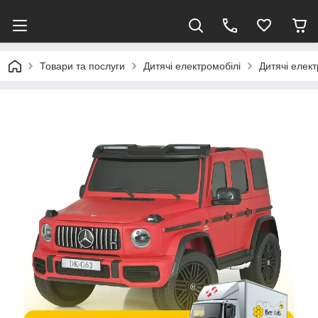
Товари та послуги
Дитячі електромобілі
Дитячі елек