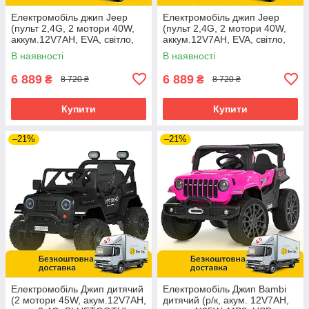
Електромобіль джип Jeep
Електромобіль джип Jeep
(пульт 2,4G, 2 мотори 40W,
(пульт 2,4G, 2 мотори 40W,
аккум.12V7AH, EVA, світло,
аккум.12V7AH, EVA, світло,
музика) M 5103EBLR-2
музика) M 5103EBLR-1 Білий
В наявності
В наявності
Чорний
6 889
6 889
₴
₴
8 720 ₴
8 720 ₴
Купити
Купити
–21%
–21%
Електромобіль Джип дитячий
Електромобіль Джип Bambi
(2 мотори 45W, акум.12V7AH,
дитячий (р/к, акум. 12V7AH,