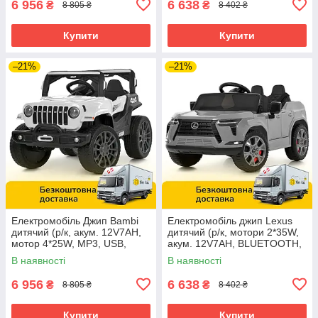
6 956
6 638
₴
₴
8 805 ₴
8 402 ₴
Купити
Купити
–21%
–21%
Електромобіль Джип Bambi
Електромобіль джип Lexus
дитячий (р/к, акум. 12V7AH,
дитячий (р/к, мотори 2*35W,
мотор 4*25W, MP3, USB,
акум. 12V7AH, BLUETOOTH,
BLUETOOTH) M 6357EBLR-1
MP3, USB) Bambi M
В наявності
В наявності
Білий
6410EBLR-11 Сірий
6 956
6 638
₴
₴
8 805 ₴
8 402 ₴
Купити
Купити