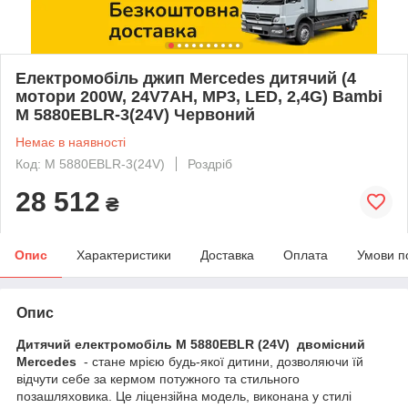
Електромобіль джип Mercedes дитячий (4
мотори 200W, 24V7AH, MP3, LED, 2,4G) Bambi
M 5880EBLR-3(24V) Червоний
Немає в наявності
Код: M 5880EBLR-3(24V)
Роздріб
28 512
₴
Опис
Характеристики
Доставка
Оплата
Умови п
Опис
Дитячий електромобіль M 5880EBLR (24V)
двомісний
Mercedes
- стане мрією будь-якої дитини, дозволяючи їй
відчути себе за кермом потужного та стильного
позашляховика. Це ліцензійна модель, виконана у стилі