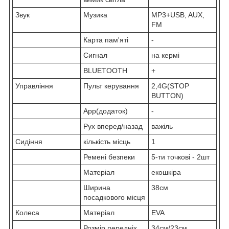
Звук
Музика
MP3+USB, AUX,
FM
Карта пам'яті
-
Сигнал
на кермі
BLUETOOTH
+
Управління
Пульт керування
2,4G(STOP
BUTTON)
App(додаток)
-
Рух вперед/назад
важіль
Сидіння
кількість місць
1
Ремені безпеки
5-ти точкові - 2шт
Матеріал
екошкіра
Ширина
38см
посадкового місця
Колеса
Матеріал
EVA
Розмір передніх
34см/23см