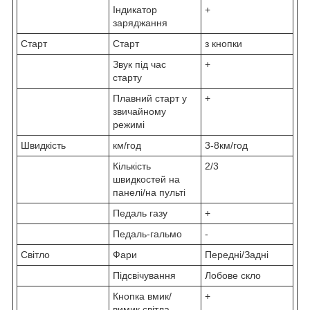
Індикатор
+
заряджання
Старт
Старт
з кнопки
Звук під час
+
старту
Плавний старт у
+
звичайному
режимі
Швидкість
км/год
3-8км/год
Кількість
2/3
швидкостей на
панелі/на пульті
Педаль газу
+
Педаль-гальмо
-
Світло
Фари
Передні/Задні
Підсвічування
Лобове скло
Кнопка вмик/
+
вимик світла