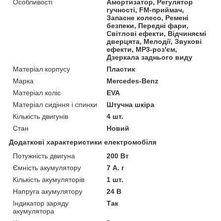
Особливості
Амортизатор, Регулятор
гучності, FM-приймач,
Запасне колесо, Ремені
безпеки, Передні фари,
Світлові ефекти, Відчиняємі
дверцята, Мелодії, Звукові
ефекти, MP3-роз'єм,
Дзеркала заднього виду
Матеріал корпусу
Пластик
Марка
Mercedes-Benz
Матеріал коліс
EVA
Матеріал сидіння і спинки
Штучна шкіра
Кількість двигунів
4 шт.
Стан
Новий
Додаткові характеристики електромобіля
Потужність двигуна
200 Вт
Ємність акумулятору
7 А. г
Кількість акумуляторів
1 шт.
Напруга акумулятору
24 В
Індикатор заряду
Так
акумулятора