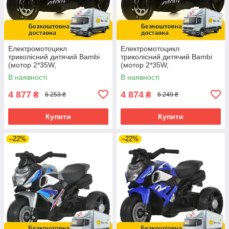
Електромотоцикл
Електромотоцикл
триколісний дитячий Bambi
триколісний дитячий Bambi
(мотор 2*35W,
(мотор 2*35W,
аккум.1*12V4,5AH, EVA) M
аккум.1*12V4,5AH, EVA) M
В наявності
В наявності
6265EL-11 Сірий
6265EL-5 Зелений
4 877
4 874
₴
₴
6 253 ₴
6 249 ₴
Купити
Купити
–22%
–22%