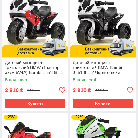
Дитячий мотоцикл
Дитячий мотоцикл
триколісний BMW (1 мотор,
триколісний BMW Bambi
акум 6V4A) Bambi JT5188L-3
JT5188L-2 Чорно-білий
Червоний
В наявності
В наявності
2 810
2 810
₴
₴
3 697 ₴
3 697 ₴
Купити
Купити
–23%
–22%