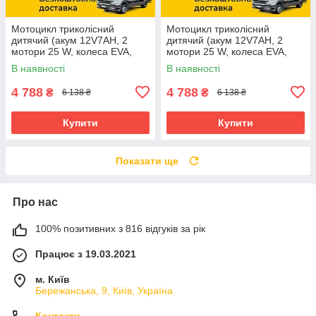
Мотоцикл триколісний
Мотоцикл триколісний
дитячий (акум 12V7AH, 2
дитячий (акум 12V7AH, 2
мотори 25 W, колеса EVA,
мотори 25 W, колеса EVA,
музика, світло, USB) M
музика, світло, USB) M
В наявності
В наявності
6262EL-11 Сірий
6262EL-4 Синій
4 788
4 788
₴
₴
6 138 ₴
6 138 ₴
Купити
Купити
Показати ще
Про нас
100% позитивних з 816 відгуків за рік
Працює з 19.03.2021
м. Київ
Бережанська, 9, Київ, Україна
Контакти