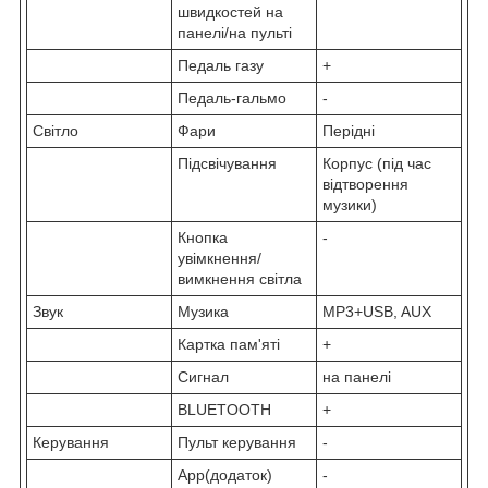
швидкостей на
панелі/на пульті
Педаль газу
+
Педаль-гальмо
-
Світло
Фари
Перідні
Підсвічування
Корпус (під час
відтворення
музики)
Кнопка
-
увімкнення/
вимкнення світла
Звук
Музика
MP3+USB, AUX
Картка пам'яті
+
Сигнал
на панелі
BLUETOOTH
+
Керування
Пульт керування
-
App(додаток)
-