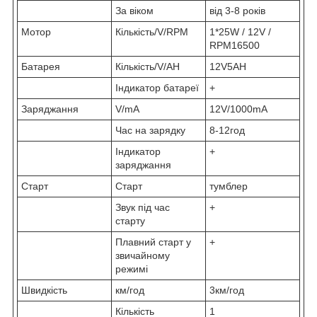
За віком
від 3-8 років
Мотор
Кількість/V/RPM
1*25W / 12V /
RPM16500
Батарея
Кількість/V/AH
12V5AH
Індикатор батареї
+
Заряджання
V/mA
12V/1000mA
Час на зарядку
8-12год
Індикатор
+
заряджання
Старт
Старт
тумблер
Звук під час
+
старту
Плавний старт у
+
звичайному
режимі
Швидкість
км/год
3км/год
Кількість
1