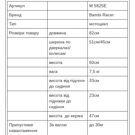
Артикул
M 5825E
Бренд
Bambi Racer
Тип
мотоцикл
Розміри товару
довжина
82см
ширина по
51см/45см
дзеркалах/
колесам
висота
60см
вага
7,5 кг
висота від підлоги
33см
до сидіння
висота від
23см
підніжки до
сидіння
висота до керма
47см
Припустиме
За вагою
до 30кг
навантаження