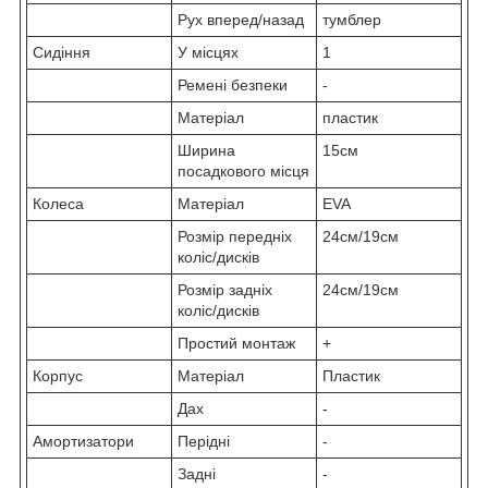
Рух вперед/назад
тумблер
Сидіння
У місцях
1
Ремені безпеки
-
Матеріал
пластик
Ширина
15см
посадкового місця
Колеса
Матеріал
EVA
Розмір передніх
24см/19см
коліс/дисків
Розмір задніх
24см/19см
коліс/дисків
Простий монтаж
+
Корпус
Матеріал
Пластик
Дах
-
Амортизатори
Перідні
-
Задні
-