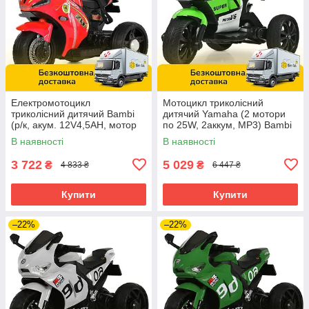
Електромотоцикл
Мотоцикл триколісний
триколісний дитячий Bambi
дитячий Yamaha (2 мотори
(р/к, акум. 12V4,5AH, мотор
по 25W, 2аккум, MP3) Bambi
2*25W, USB, BLUETOOTH,
M 4135EL-1-5 Біло-зелений
В наявності
В наявності
MP3) M 6345ELR-3 Червоний
3 722
5 029
₴
₴
4 833 ₴
6 447 ₴
Купити
Купити
–22%
–22%