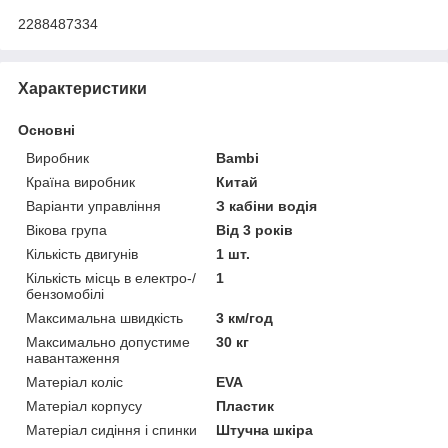
2288487334
Характеристики
Основні
Виробник
Bambi
Країна виробник
Китай
Варіанти управління
З кабіни водія
Вікова група
Від 3 років
Кількість двигунів
1 шт.
Кількість місць в електро-/
1
бензомобілі
Максимальна швидкість
3 км/год
Максимально допустиме
30 кг
навантаження
Матеріал коліс
EVA
Матеріал корпусу
Пластик
Матеріал сидіння і спинки
Штучна шкіра