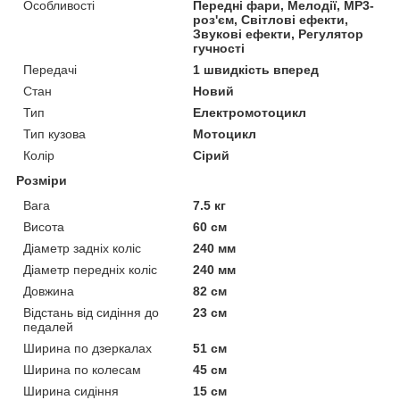
Особливості
Передні фари, Мелодії, MP3-
роз'єм, Світлові ефекти,
Звукові ефекти, Регулятор
гучності
Передачі
1 швидкість вперед
Стан
Новий
Тип
Електромотоцикл
Тип кузова
Мотоцикл
Колір
Сірий
Розміри
Вага
7.5 кг
Висота
60 см
Діаметр задніх коліс
240 мм
Діаметр передніх коліс
240 мм
Довжина
82 см
Відстань від сидіння до
23 см
педалей
Ширина по дзеркалах
51 см
Ширина по колесам
45 см
Ширина сидіння
15 см