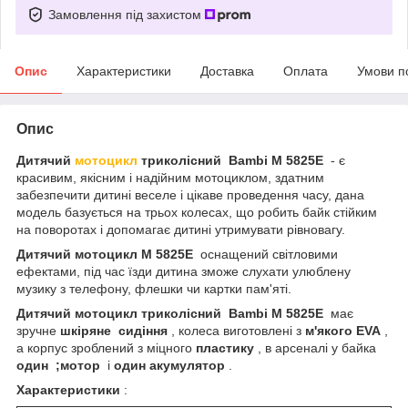
Замовлення під захистом
Опис
Характеристики
Доставка
Оплата
Умови п
Опис
Дитячий
мотоцикл
триколісний
Bambi M 5825E
- є
красивим, якісним і надійним мотоциклом, здатним
забезпечити дитині веселе і цікаве проведення часу, дана
модель базується на трьох колесах, що робить байк стійким
на поворотах і допомагає дитині утримувати рівновагу.
Дитячий мотоцикл M 5825E
оснащений світловими
ефектами, під час їзди дитина зможе слухати улюблену
музику з телефону, флешки чи картки пам'яті.
Дитячий мотоцикл триколісний
Bambi M 5825E
має
зручне
шкіряне
сидіння
, колеса виготовлені з
м'якого EVA
,
а корпус зроблений з міцного
пластику
, в арсеналі у байка
один ;мотор
і
один акумулятор
.
Характеристики
: