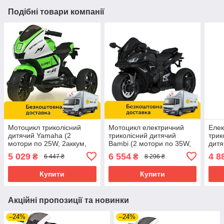
Подібні товари компанії
Мотоцикл триколісний
Мотоцикл електричний
Елек
дитячий Yamaha (2
триколісний дитячий
трик
мотори по 25W, 2аккум,
Bambi (2 мотори по 35W,
дитя
MP3) Bambi M 4135EL-1-5
1 аккум. 12V5A) M
акум
5 029
6 554
4 8
₴
₴
6 447 ₴
8 296 ₴
Біло-зелений
5823ELS-2 Чорний
BLU
Рож
Купити
Купити
Акційні пропозиції та новинки
–24%
–24%