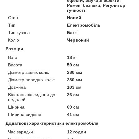
ефекти, Звукові ефекти,
Ремені безпеки, Регулятор
гучності
Стан
Новий
Тип
Електромобіль
Тип кузова
Баггі
Колір
Червоний
Розміри
Вага
18 кг
Висота
59 см
Діаметр задніх коліс
280 мм
Діаметр передніх коліс
280 мм
Довжина
103 см
Відстань від сидіння до
26 см
педалей
Ширина
69 см
Ширина сидіння
41 см
Додаткові характеристики електромобіля
Час зарядки
12 годин