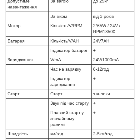
Допустиме
За вагою
до 25кг
навантаження
За віком
від 3 років
Мотор
Кількість/V/RPM
2*65W / 24V /
RPM13500
Батарея
Кількість/V/AH
24V7AH
Індикатор батареї
+
Заряджання
V/mA
24V/1000mA
Час на зарядку
8-12год
Індикатор
+
заряджання
Старт
Старт
з кнопки
Звук під час старту
+
Плавний старт у
+
звичайному
режимі
Швидкість
км/год
2-5км/год