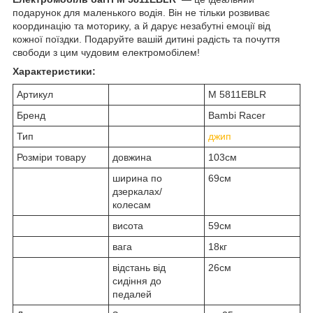
подарунок для маленького водія. Він не тільки розвиває
координацію та моторику, а й дарує незабутні емоції від
кожної поїздки. Подаруйте вашій дитині радість та почуття
свободи з цим чудовим електромобілем!
Характеристики:
Артикул
M 5811EBLR
Бренд
Bambi Racer
Тип
джип
Розміри товару
довжина
103см
ширина по
69см
дзеркалах/
колесам
висота
59см
вага
18кг
відстань від
26см
сидіння до
педалей