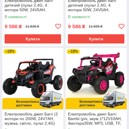
Електромобіль джип баггі
Електромобіль джип баггі
дитячий (пульт 2,4G, 4
дитячий (пульт 2,4G, 4
мотори 50W, 24V5AH,
мотори 50W, 24V5AH,
музика, світло) Bambi M
музика, світло) Bambi M
В наявності
В наявності
5991EBLR-2(24V)
5991EBLR-1(24V Білий
9 586
9 586
₴
₴
11 835 ₴
11 835 ₴
Купити
Купити
–19%
–19%
Електромобіль джип Баггі (2
Електромобіль джип Баггі
мотори по 200W, 24V7AH,
Bambi (р/к, акум.1*12V10AH,
музика, світло, пульт 2,4G)
4мотора35W, MP3, USB, TF,
Bambi M 6070EBLR-3(24V)
BLUETOOTH) M 6347EBLR-8