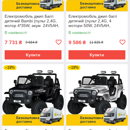
Електромобіль джип Баггі
Електромобіль джип баггі
дитячий Bambi (пульт 2,4G,
дитячий (пульт 2,4G, 4
мотор 4*35W, акум. 24V5AH,
мотори 50W, 24V5AH,
EVA, TF) JS330EBLR-2-
музика, світло) Bambi M
В наявності
В наявності
4(24V) Чорно-синій
5991EBLR-11(24V)
7 731
9 586
₴
₴
9 664 ₴
11 835 ₴
Купити
Купити
–19%
–19%