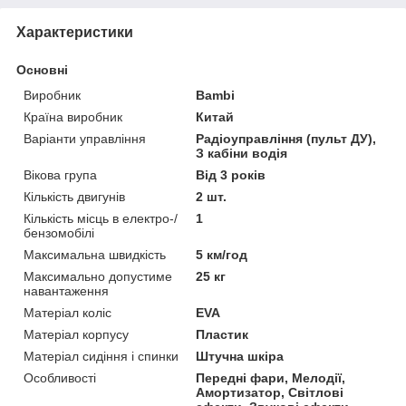
Характеристики
Основні
Виробник
Bambi
Країна виробник
Китай
Варіанти управління
Радіоуправління (пульт ДУ),
З кабіни водія
Вікова група
Від 3 років
Кількість двигунів
2 шт.
Кількість місць в електро-/
1
бензомобілі
Максимальна швидкість
5 км/год
Максимально допустиме
25 кг
навантаження
Матеріал коліс
EVA
Матеріал корпусу
Пластик
Матеріал сидіння і спинки
Штучна шкіра
Особливості
Передні фари, Мелодії,
Амортизатор, Світлові