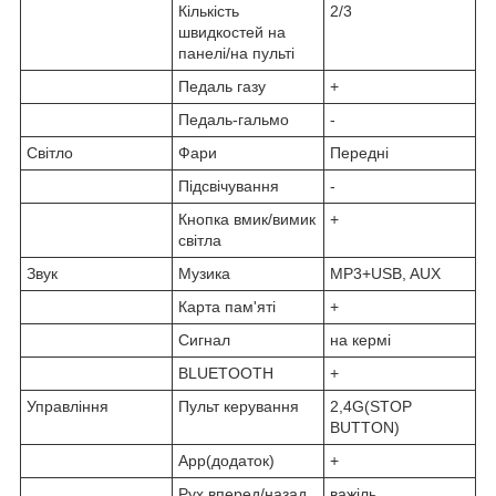
Кількість
2/3
швидкостей на
панелі/на пульті
Педаль газу
+
Педаль-гальмо
-
Світло
Фари
Передні
Підсвічування
-
Кнопка вмик/вимик
+
світла
Звук
Музика
MP3+USB, AUX
Карта пам'яті
+
Сигнал
на кермі
BLUETOOTH
+
Управління
Пульт керування
2,4G(STOP
BUTTON)
App(додаток)
+
Рух вперед/назад
важіль