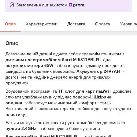
Замовлення під захистом
Опис
Характеристики
Доставка
Оплата
Умови п
Опис
Дозвольте вашій дитині відчути себе справжнім гонщиком з
дитячим електромобілем баггі M 5811EBLR
! Д
ва
потужних мотора 65W
забезпечують відмінну прохідність і
швидкість на будь-яких поверхнях.
Акумулятор 24V7AH
-
довговічне та надійне джерело енергії для тривалих
прогулянок.
Вбудований програвач та
TF слот для карт пам'яті
дозволяє
слухати улюблену музику під час подорожі.
Шкіряне
сидіння
забезпечує максимальний комфорт і стиль.
Виготовлений із якісних матеріалів, стійкого до зносу та ударів
пластику
.
Батьки можуть контролювати рух автомобіля за допомогою
пульта 2.4GHz
, забезпечуючи безпеку дитини.
Електромобіль баггі M 5811EBLR
— це ідеальний