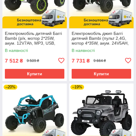
Електромобіль дитячий Баггі
Електромобіль джип Баггі
Bambi (р/к, мотор 2*25W,
дитячий Bambi (пульт 2,4G,
акум. 12V7Ah, MP3, USB,
мотор 4*35W, акум. 24V5AH,
BLUETOOTH) M 6141EBLR-5
EVA, TF) JS330EBLR-11(24V)
В наявності
В наявності
Зелений
Сірий
7 512
7 731
₴
₴
9 509 ₴
9 664 ₴
Купити
Купити
–20%
–19%