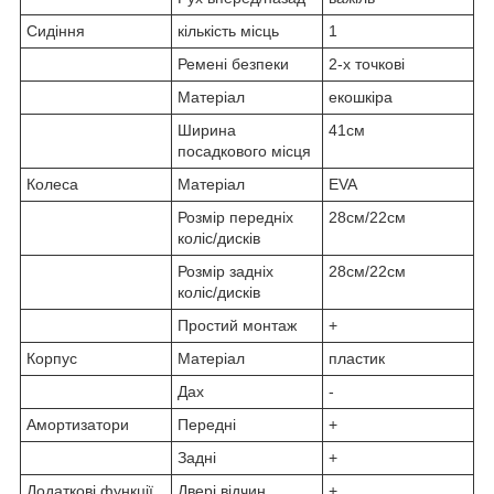
Сидіння
кількість місць
1
Ремені безпеки
2-х точкові
Матеріал
екошкіра
Ширина
41см
посадкового місця
Колеса
Матеріал
EVA
Розмір передніх
28см/22см
коліс/дисків
Розмір задніх
28см/22см
коліс/дисків
Простий монтаж
+
Корпус
Матеріал
пластик
Дах
-
Амортизатори
Передні
+
Задні
+
Додаткові функції
Двері відчин.
+