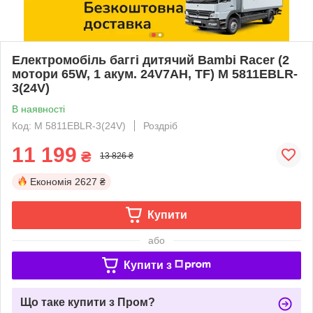
Електромобіль баггі дитячий Bambi Racer (2
мотори 65W, 1 акум. 24V7AH, TF) M 5811EBLR-
3(24V)
В наявності
Код: M 5811EBLR-3(24V)
Роздріб
11 199
₴
13 826 ₴
Економія
2627 ₴
Купити
або
Купити з
Що таке купити з Пром?