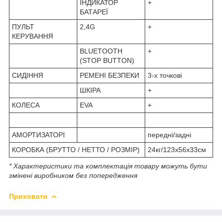
ІНДИКАТОР
+
БАТАРЕЇ
ПУЛЬТ
2,4G
+
КЕРУВАННЯ
BLUETOOTH
+
(STOP BUTTON)
СИДІННЯ
РЕМЕНІ БЕЗПЕКИ
3-х точкові
ШКІРА
+
КОЛЕСА
EVA
+
АМОРТИЗАТОРІ
передні/задні
КОРОБКА (БРУТТО / НЕТТО / РОЗМІР)
24кг/123х56х33см
* Характеристики та комплектація товару можуть бути
змінені виробником без попередження
Приховати