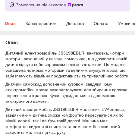
Замовлення під захистом
Опис
Характеристики
Доставка
Оплата
Умови п
Опис
Дитячий електромобіль JS3198EBLR
вантажівка, чотири
мотори - виконаний у вигляді самоскида, що дозволить вашій
дитині відчути себе справжнім водієм вантажівки. Ця модель
оснащена чотирма моторами та великим акумулятором, що
забезпечують відмінну продуктивність та тривалий час роботи.
Дитячий самоскид доповнений кузовом, завдяки чому
електромобіль можна використовувати для збирання врожаю,
перевезення іграшок. Кузов відкидається за допомогою
електричного важеля.
Дитячий електромобіль JS3198EBLR має великі EVA колеса,
завдяки яким дитина зможе комфортно пересуватися як по
рівній дорозі, так і по ґрунтовій дорозі. Машина має
комфортне сидіння зі спинкою та ремінцем безпеки, який
захистить малюка під час руху.