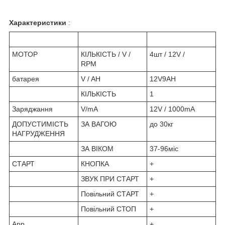
Характеристики
:
МОТОР
КІЛЬКІСТЬ / V /
4шт / 12V /
RPM
батарея
V / AH
12V9AH
КІЛЬКІСТЬ
1
Заряджання
V/mA
12V / 1000mA
ДОПУСТИМІСТЬ
ЗА ВАГОЮ
до 30кг
НАГРУДЖЕННЯ
ЗА ВІКОМ
37-96міс
СТАРТ
КНОПКА
+
ЗВУК ПРИ СТАРТ
+
Повільний СТАРТ
+
Повільний СТОП
+
App
+