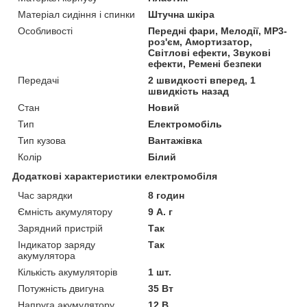
Матеріал сидіння і спинки
Штучна шкіра
Особливості
Передні фари, Мелодії, MP3-
роз'єм, Амортизатор,
Світлові ефекти, Звукові
ефекти, Ремені безпеки
Передачі
2 швидкості вперед, 1
швидкість назад
Стан
Новий
Тип
Електромобіль
Тип кузова
Вантажівка
Колір
Білий
Додаткові характеристики електромобіля
Час зарядки
8 годин
Ємність акумулятору
9 А. г
Зарядний пристрій
Так
Індикатор заряду
Так
акумулятора
Кількість акумуляторів
1 шт.
Потужність двигуна
35 Вт
Напруга акумулятору
12 В