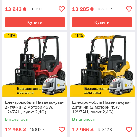
5989BLR-6 Жовтий
5989BLR-4 Синій
13 243
13 285
₴
₴
16 150 ₴
16 201 ₴
Купити
Купити
–18%
–18%
Електромобіль Навантажувач
Електромобіль Навантажувач
дитячий (2 мотори 45W,
дитячий (2 мотори 45W,
12V7AH, пульт 2,4G)
12V7AH, пульт 2,4G)
Спецтехніка Bambi M
Спецтехніка Bambi M
В наявності
В наявності
6063EBLR-3 Червоний
6063EBLR-6 Жовтий
12 966
12 966
₴
₴
15 812 ₴
15 812 ₴