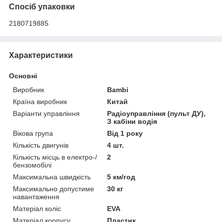
Спосіб упаковки
2180719885
Характеристики
Основні
Виробник
Bambi
Країна виробник
Китай
Варіанти управління
Радіоуправління (пульт ДУ),
З кабіни водія
Вікова група
Від 1 року
Кількість двигунів
4 шт.
Кількість місць в електро-/
2
бензомобілі
Максимальна швидкість
5 км/год
Максимально допустиме
30 кг
навантаження
Матеріал коліс
EVA
Матеріал корпусу
Пластик