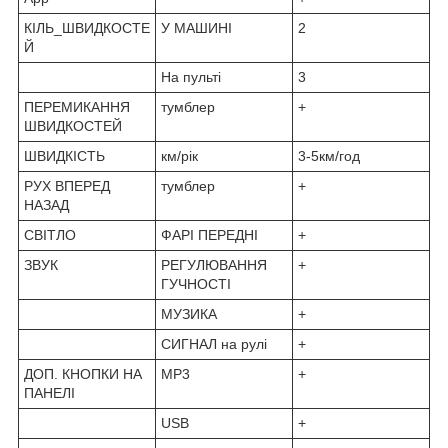
КІЛЬ_ШВИДКОСТЕ
У МАШИНІ
2
Й
На пульті
3
ПЕРЕМИКАННЯ
тумблер
+
ШВИДКОСТЕЙ
ШВИДКІСТЬ
км/рік
3-5км/год
РУХ ВПЕРЕД
тумблер
+
НАЗАД
СВІТЛО
ФАРІ ПЕРЕДНІ
+
ЗВУК
РЕГУЛЮВАННЯ
+
ГУЧНОСТІ
МУЗИКА
+
СИГНАЛ на рулі
+
ДОП. КНОПКИ НА
MP3
+
ПАНЕЛІ
USB
+