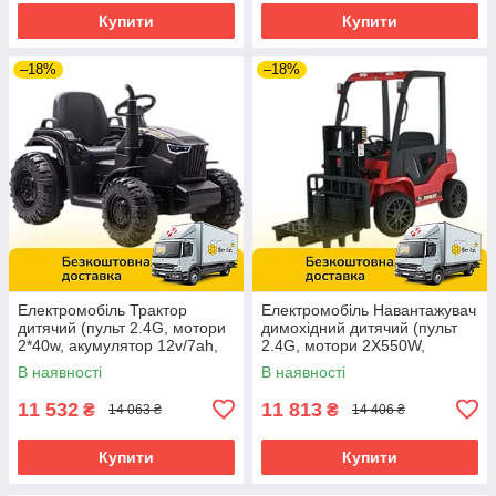
Купити
Купити
–18%
–18%
Електромобіль Трактор
Електромобіль Навантажувач
дитячий (пульт 2.4G, мотори
димохідний дитячий (пульт
2*40w, акумулятор 12v/7ah,
2.4G, мотори 2X550W,
MP3, USB) CJ000A Чорний
акумулятор 12V7AH, USB,
В наявності
В наявності
Mp3, підсвітка) BLS08
Червоний
11 532
11 813
₴
₴
14 063 ₴
14 406 ₴
Купити
Купити