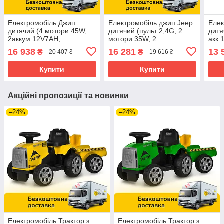
Електромобіль Джип
Електромобіль джип Jeep
Елек
дитячий (4 мотори 45W,
дитячий (пульт 2,4G, 2
дитя
2аккум.12V7AH,
мотори 35W, 2
акк 
підсвічування, пульт 2,4G)
аккум.12V7/9AH) Bambi M
світ
16 938
16 281
13 
₴
₴
20 407 ₴
19 616 ₴
Bambi M 6204EBLR-1(24V)
4960EBLRS-18(24)
6073
Білий
Камуфляж
Купити
Купити
Акційні пропозиції та новинки
–24%
–24%
Електромобіль Трактор з
Електромобіль Трактор з