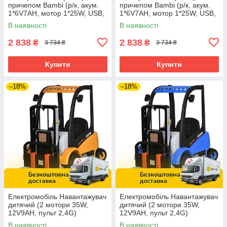
причепом Bambi (р/к, акум.
причепом Bambi (р/к, акум.
1*6V7AH, мотор 1*25W, USB,
1*6V7AH, мотор 1*25W, USB,
BLUETOOTH, MP3) M
BLUETOOTH, MP3) M
В наявності
В наявності
6346ER-6 Жовтий
6346ER-5 Зелений
2 838
2 838
₴
₴
3 734 ₴
3 734 ₴
Купити
Купити
–18%
–18%
Електромобіль Навантажувач
Електромобіль Навантажувач
дитячий (2 мотори 35W,
дитячий (2 мотори 35W,
12V9AH, пульт 2,4G)
12V9AH, пульт 2,4G)
Спецтехніка Bambi M
Спецтехніка Bambi M
В наявності
В наявності