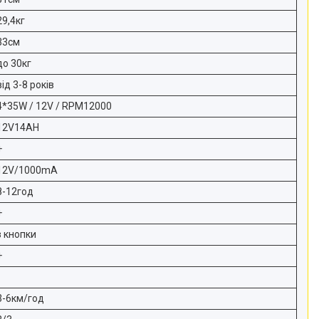
29,4кг
33см
до 30кг
від 3-8 років
4*35W / 12V / RPM12000
12V14AH
+
12V/1000mA
8-12год
+
з кнопки
+
3-6км/год