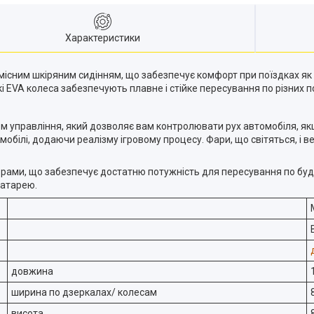
Характеристики
місним шкіряним сидінням, що забезпечує комфорт при поїздках як д
і EVA колеса забезпечують плавне і стійке пересування по різних п
м управління, який дозволяє вам контролювати рух автомобіля, як
білі, додаючи реалізму ігровому процесу. Фари, що світяться, і 
ми, що забезпечує достатню потужність для пересування по будь
батарею.
довжина
ширина по дзеркалах/ колесам
висота