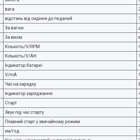
вага
відстань від сидіння до педалей
За вагою
За віком
Кількість/V/RPM
Кількість/V/AH
Індикатор батареї
V/mA
Час на зарядку
Індикатор заряджання
Старт
Звук під час старту
Плавний старт у звичайному режимі
-
км/год