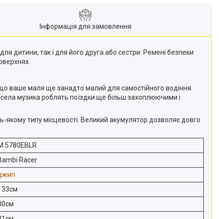
Інформація для замовлення
ля дитини, так і для його друга або сестри. Ремені безпеки
оверхнях.
що ваше маля ще занадто малий для самостійного водіння.
весела музика роблять поїздки ще більш захоплюючими і
-якому типу місцевості. Великий акумулятор дозволяє довго
M 5780EBLR
Bambi Racer
джип
133см
80см
81см