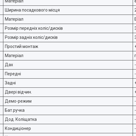
Матеріал
Ширина посадкового місця
Матеріал
Розмір передніх коліс/дисків
Розмір задніх коліс/дисків
Простий монтаж
Матеріал
Дах
-
Передні
-
Задні
Двері відчин.
Демо-режим
-
Бат.ручка
-
Дод. Коліщатка
-
Кондиціонер
-