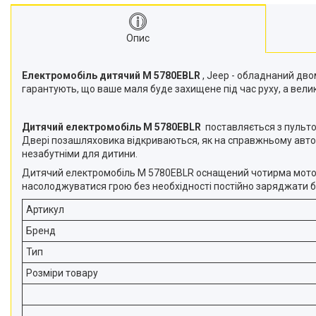
Опис
Електромобіль дитячий M 5780EBLR
, Jeep - обладнаний дво
гарантують, що ваше маля буде захищене під час руху, а велик
Дитячий електромобіль M 5780EBLR
поставляється з пульто
Двері позашляховика відкриваються, як на справжньому автомо
незабутніми для дитини.
Дитячий електромобіль M 5780EBLR оснащений чотирма мотора
насолоджуватися грою без необхідності постійно заряджати 
Артикул
Бренд
Тип
Розміри товару