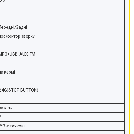
2/3
Передні/Задні
прожектор зверху
+
MP3+USB, AUX, FM
+
на кермі
2,4G(STOP BUTTON)
важіль
2
2*3-х точкові