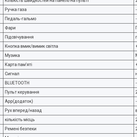
Кількість швидкостей на панелі/на пульті
Ручка газа
-
Педаль-гальмо
-
Фари
Підсвічування
Кнопка вмик/вимик світла
Музика
Карта пам'яті
Сигнал
BLUETOOTH
-
Пульт керування
App(додаток)
-
Рух вперед/назад
кількість місць
Ремені безпеки