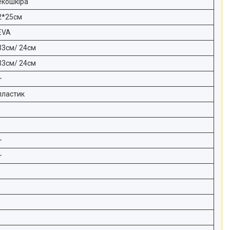
екошкіра
2*25см
EVA
33см/ 24см
33см/ 24см
+
пластик
+
+