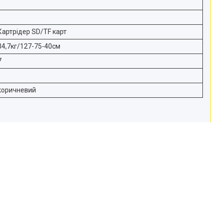
Картрідер SD/TF карт
34,7кг/127-75-40см
7
коричневий