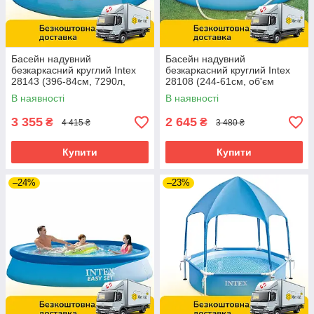
Басейн надувний
Басейн надувний
безкаркасний круглий Intex
безкаркасний круглий Intex
28143 (396-84см, 7290л,
28108 (244-61см, об'єм
ремкомплект) Синій
1942л, фільтр-насос) Синій
В наявності
В наявності
3 355
2 645
₴
₴
4 415 ₴
3 480 ₴
Купити
Купити
–24%
–23%