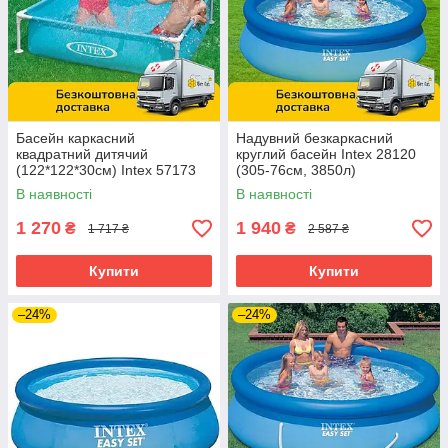
Басейн каркасний
Надувний безкаркасний
квадратний дитячий
круглий басейн Intex 28120
(122*122*30см) Intex 57173
(305-76см, 3850л)
Блакитний
В наявності
В наявності
1 270
1 940
₴
₴
1 717 ₴
2 587 ₴
Купити
Купити
–24%
–24%