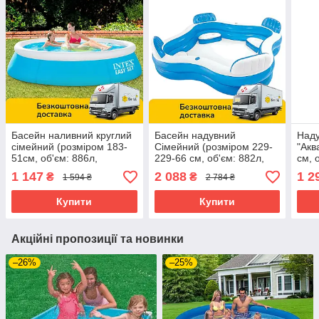
Басейн наливний круглий
Басейн надувний
Наду
сімейний (розміром 183-
Сімейний (розміром 229-
"Акв
51см, об'єм: 886л,
229-66 см, об'єм: 882л,
см, 
ремкомплект) Intex 28101
сидіння 4 шт.,
ремк
1 147
2 088
1 2
₴
₴
1 594 ₴
2 784 ₴
підсклянники 2 шт.) 56475
Купити
Купити
Акційні пропозиції та новинки
–26%
–25%