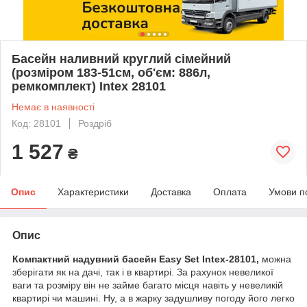
Басейн наливний круглий сімейний
(розміром 183-51см, об'єм: 886л,
ремкомплект) Intex 28101
Немає в наявності
Код: 28101
Роздріб
1 527
₴
Опис
Характеристики
Доставка
Оплата
Умови п
Опис
Компактний надувний басейн Easy Set Intex-28101,
можна
зберігати як на дачі, так і в квартирі. За рахунок невеликої
ваги та розміру він не займе багато місця навіть у невеликій
квартирі чи машині. Ну, а в жарку задушливу погоду його легко