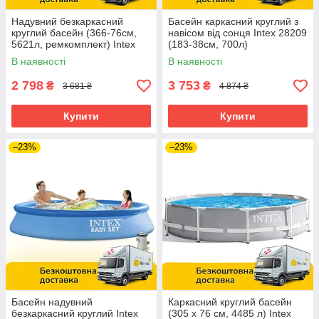
Надувний безкаркасний
Басейн каркасний круглий з
круглий басейн (366-76см,
навісом від сонця Intex 28209
5621л, ремкомплект) Intex
(183-38см, 700л)
28130 Блакитний
В наявності
В наявності
2 798
3 753
₴
₴
3 681 ₴
4 874 ₴
Купити
Купити
–23%
–23%
Басейн надувний
Каркасний круглий басейн
безкаркасний круглий Intex
(305 x 76 см, 4485 л) Intex