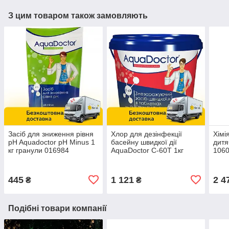
З цим товаром також замовляють
Засіб для зниження рівня
Хлор для дезінфекції
Хімі
pH Aquadoctor pH Minus 1
басейну швидкої дії
дитя
кг гранули 016984
AquaDoctor C-60T 1кг
106
017509
445
1 121
2 4
₴
₴
Подібні товари компанії