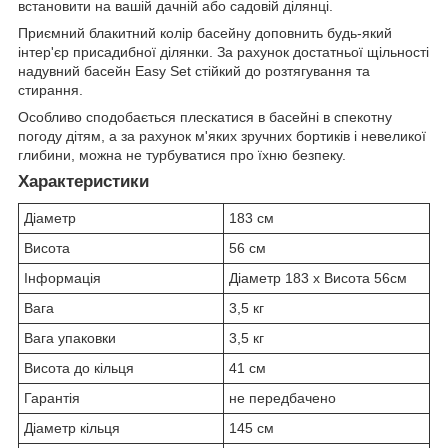
встановити на вашій дачній або садовій ділянці.
Приємний блакитний колір басейну доповнить будь-який
інтер'єр присадибної ділянки. За рахунок достатньої щільності
надувний басейн Easy Set стійкий до розтягування та
стирання.
Особливо сподобається плескатися в басейні в спекотну
погоду дітям, а за рахунок м'яких зручних бортиків і невеликої
глибини, можна не турбуватися про їхню безпеку.
Характеристики
Діаметр
183 см
Висота
56 см
Інформація
Діаметр 183 x Висота 56см
Вага
3,5 кг
Вага упаковки
3,5 кг
Висота до кільця
41 см
Гарантія
не передбачено
Діаметр кільця
145 см