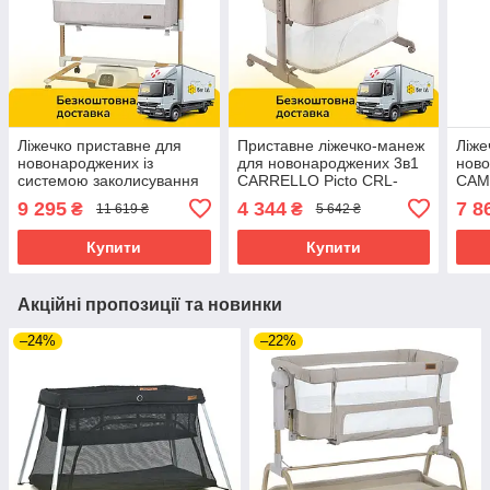
Ліжечко приставне для
Приставне ліжечко-манеж
Ліже
новонароджених із
для новонароджених 3в1
ново
системою заколисування
CARRELLO Picto CRL-
CAM
3в1 CARRELLO Bloom
16506 Aori Beige
1125
9 295
4 344
7 8
₴
₴
11 619 ₴
5 642 ₴
CRL-10304 Silk Beige
Wooden Бежеве
Купити
Купити
Акційні пропозиції та новинки
–24%
–22%