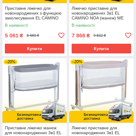
Приставне ліжечко для
Ліжечко приставне для
новонароджених з функцією
новонароджених 3в1 EL
заколисування EL CAMINO
CAMINO NOA (манеж) ME
INTENSE ME 1180-W Gray
1125-G Dark Gray Темно-
В наявності
В наявності
Сірий
сірий
5 061
7 866
₴
₴
6 489 ₴
9 832 ₴
Купити
Купити
–20%
–20%
Приставне ліжечко манеж
Ліжечко приставне для
для новонароджених 3в1 EL
новонароджених 3в1 EL