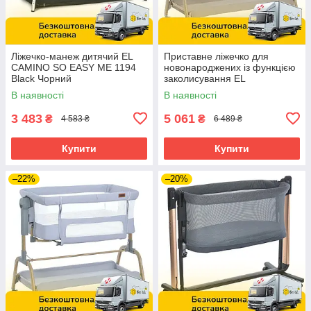
Ліжечко-манеж дитячий EL
Приставне ліжечко для
CAMINO SO EASY ME 1194
новонароджених із функцією
Black Чорний
заколисування EL
CAMINO INTENSE ME 1180-
В наявності
В наявності
W Taupe Beige Бежеве
3 483
5 061
₴
₴
4 583 ₴
6 489 ₴
Купити
Купити
–22%
–20%