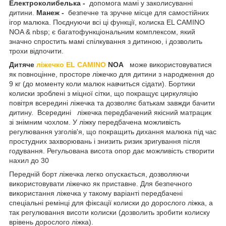
Електроколибелька -
допомога мамі у заколисуванні
дитини.
Манеж -
безпечне та зручне місце для самостійних
ігор малюка. Поєднуючи всі ці функції, колиска EL CAMINO
NOA & nbsp; є багатофункціональним комплексом, який
значно спростить мамі спілкування з дитиною, і дозволить
трохи відпочити.
Дитяче
ліжечко EL CAMINO
NOA
може використовуватися
як повноцінне, просторе ліжечко для дитини з народження до
9 кг (до моменту коли малюк навчиться сідати). Бортики
колиски зроблені з міцної сітки, що покращує циркуляцію
повітря всередині ліжечка та дозволяє батькам завжди бачити
дитину. Всередині ліжечка передбачений якісний матрацик
зі знімним чохлом. У ліжку передбачена можливість
регулювання узголів'я, що покращить дихання малюка під час
простудних захворювань і знизить ризик зригування після
годування. Регульована висота опор дає можливість створити
нахил до 30
Передній борт ліжечка легко опускається, дозволяючи
використовувати ліжечко як приставне. Для безпечного
використання ліжечка у такому варіанті передбачені
спеціальні ремінці для фіксації колиски до дорослого ліжка, а
так регулювання висоти колиски (дозволить зробити колиску
врівень дорослого ліжка).