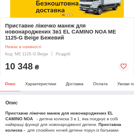
Приставне ліжечко манеж для
новонароджених 3в1 EL CAMINO NOA ME
1125-G Beige Бежевий
Немає в наявності
Код: ME 1125-G Beige
Роздріб
10 348
₴
Опис
Характеристики
Доставка
Оплата
Умови п
Опис
Приставне ліжечко манеж для новонароджених EL
CAMINO NOA
- дитяча колиска 3 в 1, яка поєднує в собі
найкращі функції для новонародженої дитини.
Приставна
колиска -
для спокійних ночей дитини поруч із батьками.