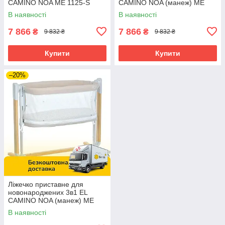
CAMINO NOA ME 1125-S
CAMINO NOA (манеж) ME
Graphite Сірий
1125-G Beige Бежевий
В наявності
В наявності
7 866
7 866
₴
₴
9 832 ₴
9 832 ₴
Купити
Купити
–20%
Ліжечко приставне для
новонароджених 3в1 EL
CAMINO NOA (манеж) ME
1125-W Beige Бежеве
В наявності