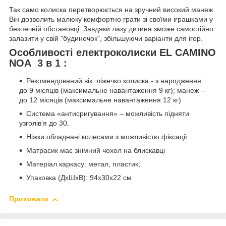
Так само колиска перетворюється на зручний високий манеж.
Він дозволить малюку комфортно грати зі своїми іграшками у
безпечній обстановці. Завдяки лазу дитина зможе самостійно
залазити у свій "будиночок", збільшуючи варіанти для ігор.
Особливості електроколиски EL CAMINO
NOA 3 в 1 :
Рекомендований вік: ліжечко колиска - з народження
до 9 місяців (максимальне навантаження 9 кг); манеж –
до 12 місяців (максимальне навантаження 12 кг)
Система «антисригування» – можливість підняти
узголів'я до 30.
Ніжки обладнані колесами з можливістю фіксації
Матрасик має знімний чохол на блискавці
Матеріал каркасу: метал, пластик;
Упаковка (ДхШхВ): 94х30х22 см
Приховати