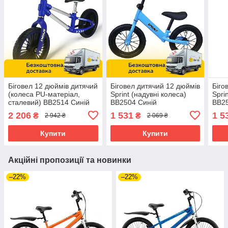
Біговел 12 дюймів дитячий
Біговел дитячий 12 дюймів
Біго
(колеса PU-матеріал,
Sprint (надувні колеса)
Spri
сталевий) BB2514 Синій
BB2504 Синій
BB2
2 206
1 531
1 5
₴
₴
2 942 ₴
2 069 ₴
Купити
Купити
Акційні пропозиції та новинки
–22%
–22%