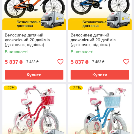
Велосипед дитячий
Велосипед дитячий
двоколісний 20 дюймів
двоколісний 20 дюймів
(дзвіночок, підніжка)
(дзвіночок, підніжка)
RoyalBaby Freestyle RB20B-6
RoyalBaby Freestyle RB20B-6
В наявності
В наявності
Помаранчевий
Синій
5 837
5 837
₴
₴
7 483 ₴
7 483 ₴
Купити
Купити
–22%
–22%