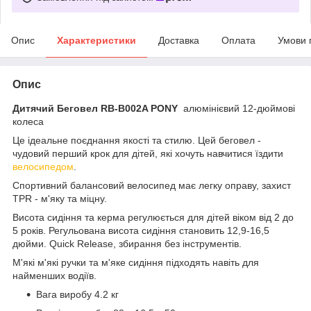
Опис
Характеристики
Доставка
Оплата
Умови 
Опис
Дитячий Беговел RB-B002A PONY
алюмінієвий 12-дюймові
колеса
Це ідеальне поєднання якості та стилю. Цей беговел -
чудовий перший крок для дітей, які хочуть навчитися їздити
велосипедом
.
Спортивний балансовий велосипед має легку оправу, захист
TPR - м'яку та міцну.
Висота сидіння та керма регулюється для дітей віком від 2 до
5 років. Регульована висота сидіння становить 12,9-16,5
дюйми. Quick Release, збирання без інструментів.
М'які м'які ручки та м'яке сидіння підходять навіть для
найменших водіїв.
Вага виробу 4.2 кг