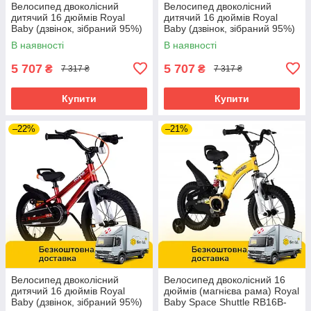
Велосипед двоколісний
Велосипед двоколісний
дитячий 16 дюймів Royal
дитячий 16 дюймів Royal
Baby (дзвінок, зібраний 95%)
Baby (дзвінок, зібраний 95%)
7TH FREESTYLE RB16B-6P
7TH FREESTYLE RB16B-6P
В наявності
В наявності
Рожевий
Сірий
5 707
5 707
₴
₴
7 317 ₴
7 317 ₴
Купити
Купити
–22%
–21%
Велосипед двоколісний
Велосипед двоколісний 16
дитячий 16 дюймів Royal
дюймів (магнієва рама) Royal
Baby (дзвінок, зібраний 95%)
Baby Space Shuttle RB16B-