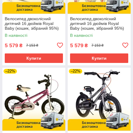
Велосипед двоколісний
Велосипед двоколісний
дитячий 16 дюймів Royal
дитячий 16 дюймів Royal
Baby (кошик, зібраний 95%)
Baby (кошик, зібраний 95%)
Stargirl RB16G-1R Рожевий
Stargirl RB16G-1 З Синій
В наявності
В наявності
5 579
5 579
₴
₴
7 153 ₴
7 153 ₴
Купити
Купити
–22%
–22%