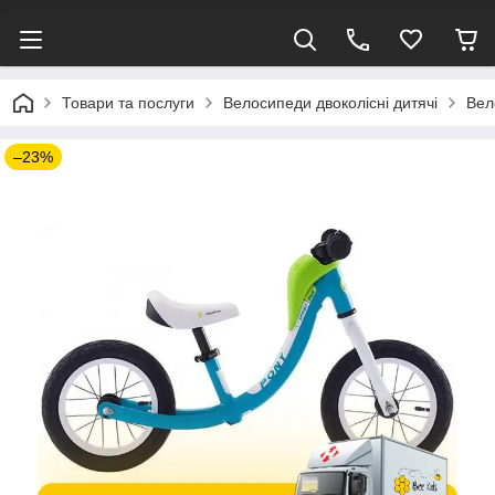
Товари та послуги
Велосипеди двоколісні дитячі
Вел
–23%