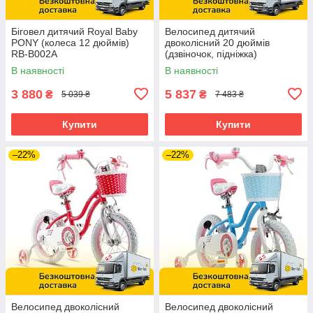
Біговел дитячий Royal Baby
Велосипед дитячий
PONY (колеса 12 дюймів)
двоколісний 20 дюймів
RB-B002A
(дзвіночок, підніжка)
RoyalBaby Freestyle RB20B-6
В наявності
В наявності
Помаранчевий
3 880
5 837
₴
₴
5 039 ₴
7 483 ₴
Купити
Купити
–22%
–22%
Велосипед двоколісний
Велосипед двоколісний