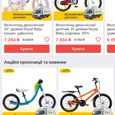
Велосипед двоколісний
Велосипед двоколісний
Вело
20" дюймів Royal Baby
дитячий 18 дюймів Royal
двок
(кошик, дзвіночок,
Baby (підніжка, 95%
(дзв
складання 95%) Stargirl
складання) SPACE RB18-
Roya
7 294
7 834
6 0
₴
₴
9 233 ₴
9 792 ₴
RB20G-1 Фіолетовий
17 Червоний
RB2
Купити
Купити
Акційні пропозиції та новинки
–23%
–22%