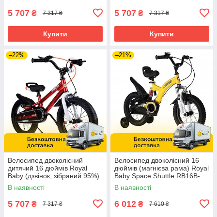
Рожевий
Сірий
5 707
5 707
₴
₴
7 317 ₴
7 317 ₴
Купити
Купити
–22%
–21%
Велосипед двоколісний
Велосипед двоколісний 16
дитячий 16 дюймів Royal
дюймів (магнієва рама) Royal
Baby (дзвінок, зібраний 95%)
Baby Space Shuttle RB16B-
7TH FREESTYLE RB16B-6P
9Ж Жовтий
В наявності
В наявності
Червоний
5 707
6 012
₴
₴
7 317 ₴
7 610 ₴