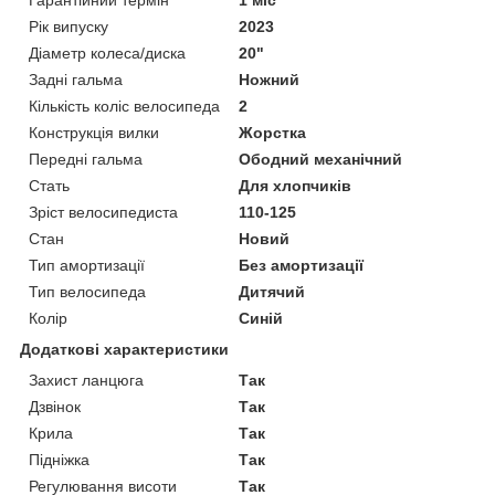
Рік випуску
2023
Діаметр колеса/диска
20"
Задні гальма
Ножний
Кількість коліс велосипеда
2
Конструкція вилки
Жорстка
Передні гальма
Ободний механічний
Стать
Для хлопчиків
Зріст велосипедиста
110-125
Стан
Новий
Тип амортизації
Без амортизації
Тип велосипеда
Дитячий
Колір
Синій
Додаткові характеристики
Захист ланцюга
Так
Дзвінок
Так
Крила
Так
Підніжка
Так
Регулювання висоти
Так