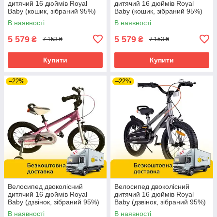
дитячий 16 дюймів Royal
дитячий 16 дюймів Royal
Baby (кошик, зібраний 95%)
Baby (кошик, зібраний 95%)
Stargirl RB16G-1R Рожевий
Stargirl RB16G-1 З Синій
В наявності
В наявності
5 579
5 579
₴
₴
7 153 ₴
7 153 ₴
Купити
Купити
–22%
–22%
Велосипед двоколісний
Велосипед двоколісний
дитячий 16 дюймів Royal
дитячий 16 дюймів Royal
Baby (дзвінок, зібраний 95%)
Baby (дзвінок, зібраний 95%)
7TH FREESTYLE RB16B-6P
7TH FREESTYLE RB16B-6P
В наявності
В наявності