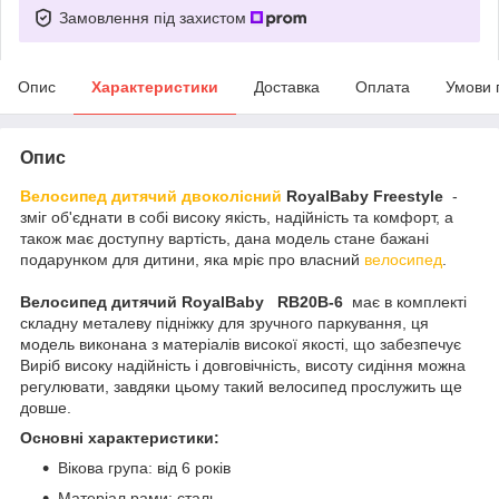
Замовлення під захистом
Опис
Характеристики
Доставка
Оплата
Умови 
Опис
Велосипед дитячий двоколісний
RoyalBaby Freestyle
-
зміг об'єднати в собі високу якість, надійність та комфорт, а
також має доступну вартість, дана модель стане бажані
подарунком для дитини, яка мріє про власний
велосипед
.
Велосипед дитячий RoyalBaby
RB20B-6
має в комплекті
складну металеву підніжку для зручного паркування, ця
модель виконана з матеріалів високої якості, що забезпечує
Виріб високу надійність і довговічність, висоту сидіння можна
регулювати, завдяки цьому такий велосипед прослужить ще
довше.
Основні характеристики:
Вікова група: від 6 років
Матеріал рами: сталь