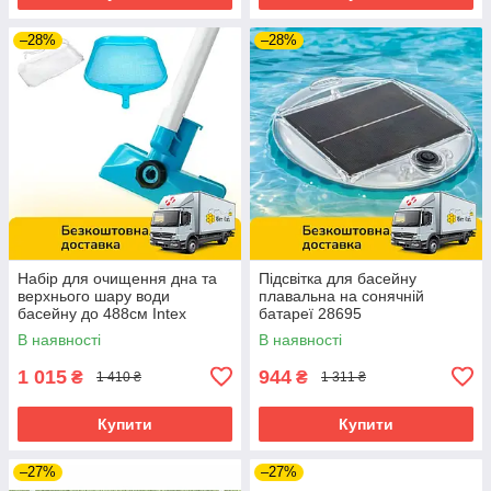
–28%
–28%
Набір для очищення дна та
Підсвітка для басейну
верхнього шару води
плавальна на сонячній
басейну до 488см Intex
батареї 28695
28002
В наявності
В наявності
1 015
944
₴
₴
1 410 ₴
1 311 ₴
Купити
Купити
–27%
–27%