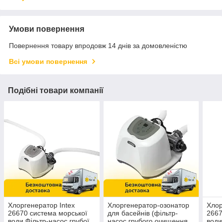
Умови повернення
Повернення товару впродовж 14 днів за домовленістю
Всі умови повернення
Подібні товари компанії
Хлоргенератор Intex
Хлоргенератор-озонатор
Хлор
26670 система морської
для басейнів (фільтр-
2667
води Фільтр-насос грубої
насос грубого очищення,
води