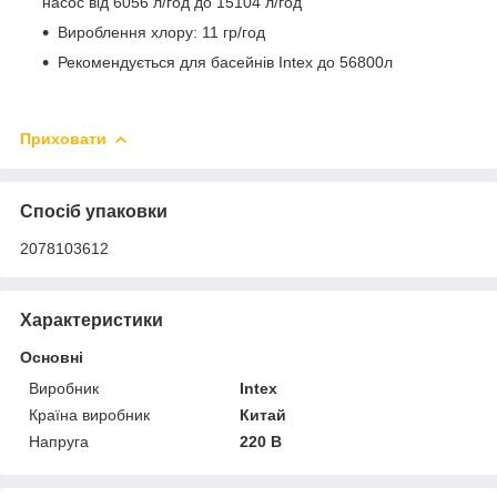
насос від 6056 л/год до 15104 л/год
Вироблення хлору: 11 гр/год
Рекомендується для басейнів Intex до 56800л
Приховати
Спосіб упаковки
2078103612
Характеристики
Основні
Виробник
Intex
Країна виробник
Китай
Напруга
220 В