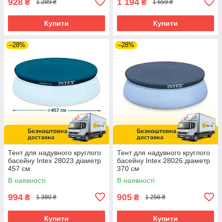
928
1 194
₴
₴
1 289 ₴
1 659 ₴
Купити
Купити
–28%
–28%
Тент для надувного круглого
Тент для надувного круглого
басейну Intex 28023 діаметр
басейну Intex 28026 діаметр
457 см
370 см
В наявності
В наявності
994
905
₴
₴
1 380 ₴
1 256 ₴
Купити
Купити