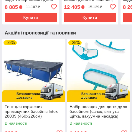
очистки води
система солоної води)
очис
8 885
12 405
8 2
₴
₴
11 107 ₴
15 129 ₴
Intex 26690
Купити
Купити
Акційні пропозиції та новинки
–28%
–28%
Тент для каркасних
Набір насадок для догляду за
прямокутних басейнів Intex
басейном (сачок, вигнута
28039 (460x226см)
щітка, вакуумна насадка)
Intex 29057
В наявності
В наявності