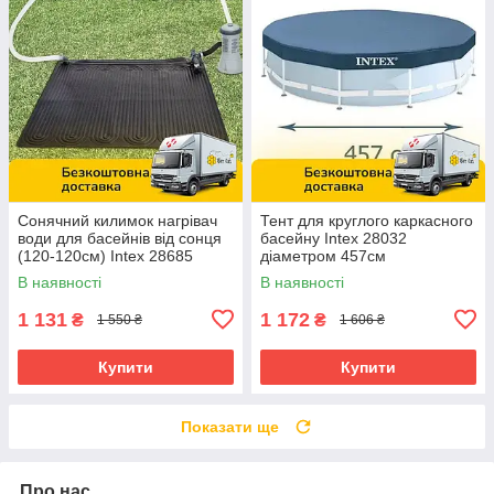
Сонячний килимок нагрівач
Тент для круглого каркасного
води для басейнів від сонця
басейну Intex 28032
(120-120см) Intex 28685
діаметром 457см
В наявності
В наявності
1 131
1 172
₴
₴
1 550 ₴
1 606 ₴
Купити
Купити
Показати ще
Про нас