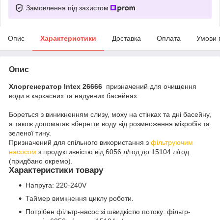
Замовлення під захистом
Опис
Характеристики
Доставка
Оплата
Умови 
Опис
Хлоргенератор Intex 26666
призначений для очищення
води в каркасних та надувних басейнах.
Бореться з виникненням слизу, моху на стінках та дні басейну,
а також допомагає вберегти воду від розмноження мікробів та
зеленої тину.
Призначений для спільного використання з
фільтруючим
насосом
з продуктивністю від 6056 л/год до 15104 л/год
(придбано окремо).
Характеристики товару
Напруга: 220-240V
Таймер вимкнення циклу роботи.
Потрібен фільтр-насос зі швидкістю потоку: фільтр-