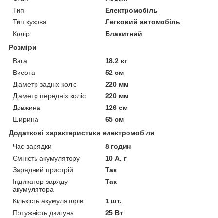
Тип
Електромобіль
Тип кузова
Легковий автомобіль
Колір
Блакитний
Розміри
Вага
18.2 кг
Висота
52 см
Діаметр задніх коліс
220 мм
Діаметр передніх коліс
220 мм
Довжина
126 см
Ширина
65 см
Додаткові характеристики електромобіля
Час зарядки
8 годин
Ємність акумулятору
10 А. г
Зарядний пристрій
Так
Індикатор заряду
Так
акумулятора
Кількість акумуляторів
1 шт.
Потужність двигуна
25 Вт