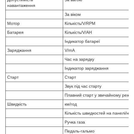
навантаження
За віком
Мотор
Кількість/V/RPM
Батарея
Кількість/V/AH
Індикатор батареї
Заряджання
V/mA
Час на зарядку
Індикатор заряджання
Старт
Старт
Звук під час старту
Плавний старт у звичайному режим
Швидкість
км/год
Кількість швидкостей на панелі/на п
Ручка газа
Педаль-гальмо