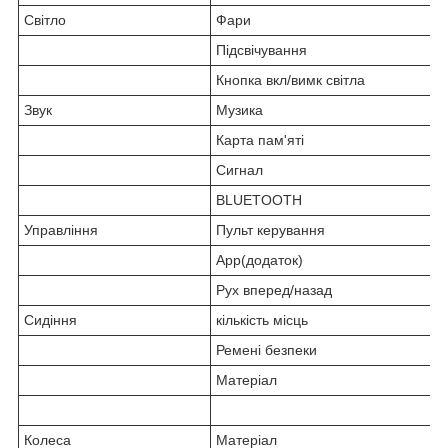
Світло
Фари
Підсвічування
Кнопка вкл/вимк світла
Звук
Музика
Карта пам'яті
Сигнал
BLUETOOTH
Управління
Пульт керування
App(додаток)
Рух вперед/назад
Сидіння
кількість місць
Ремені безпеки
Матеріал
Колеса
Матеріал