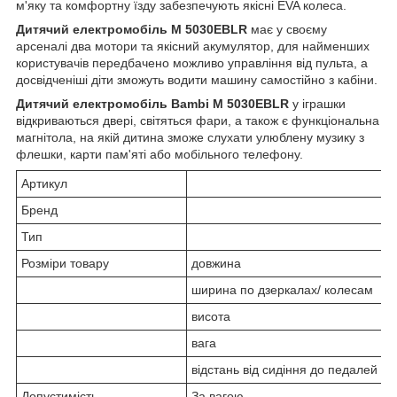
м'яку та комфортну їзду забезпечують якісні EVA колеса.
Дитячий електромобіль M 5030EBLR
має у своєму
арсеналі два мотори та якісний акумулятор, для найменших
користувачів передбачено можливо управління від пульта, а
досвідченіші діти зможуть водити машину самостійно з кабіни.
Дитячий електромобіль Bambi M 5030EBLR
у іграшки
відкриваються двері, світяться фари, а також є функціональна
магнітола, на якій дитина зможе слухати улюблену музику з
флешки, карти пам'яті або мобільного телефону.
Артикул
Бренд
Тип
Розміри товару
довжина
ширина по дзеркалах/ колесам
висота
вага
відстань від сидіння до педалей
Допустимість
За вагою