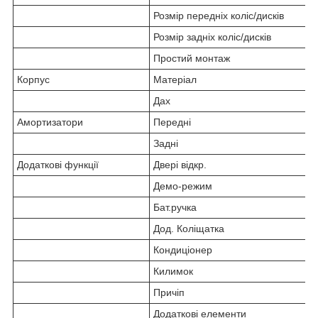
Розмір передніх коліс/дисків
Розмір задніх коліс/дисків
Простий монтаж
Корпус
Матеріал
Дах
Амортизатори
Передні
Задні
Додаткові функції
Двері відкр.
Демо-режим
Бат.ручка
Дод. Коліщатка
Кондиціонер
Килимок
Причіп
Додаткові елементи