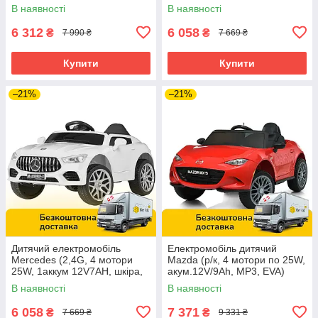
аккум.12V7AH) Bambi M
музика, світло, EVA) M
В наявності
В наявності
4612EBLR-3 Червоний
4823EBLR-3 Червоний
6 312
6 058
₴
₴
7 990 ₴
7 669 ₴
Купити
Купити
–21%
–21%
Дитячий електромобіль
Електромобіль дитячий
Mercedes (2,4G, 4 мотори
Mazda (р/к, 4 мотори по 25W,
25W, 1аккум 12V7AH, шкіра,
акум.12V/9Ah, MP3, EVA)
музика, світло, EVA) M
Bambi M 5846EBLR-3
В наявності
В наявності
4823EBLR-1 Білий
Червоний
6 058
7 371
₴
₴
7 669 ₴
9 331 ₴