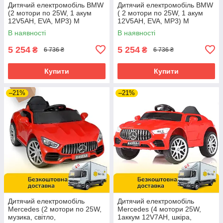
Дитячий електромобіль BMW
Дитячий електромобіль BMW
(2 мотори по 25W, 1 акум
( 2 мотори по 25W, 1 акум
12V5AH, EVA, MP3) M
12V5AH, EVA, MP3) M
3987EBLR-3 Червоний
3987EBLR-1 Білий
В наявності
В наявності
5 254
5 254
₴
₴
6 736 ₴
6 736 ₴
Купити
Купити
–21%
–21%
Дитячий електромобіль
Дитячий електромобіль
Mercedes (2 мотори по 25W,
Mercedes (4 мотори 25W,
музика, світло,
1аккум 12V7AH, шкіра,