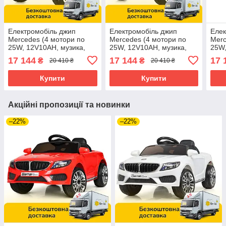
Електромобіль джип
Електромобіль джип
Елек
Mercedes (4 мотори по
Mercedes (4 мотори по
Merc
25W, 12V10AH, музика,
25W, 12V10AH, музика,
25W,
світло, пульт 2,4G) Bambi
світло, пульт 2,4G) Bambi
світ
17 144
17 144
17 
₴
₴
20 410 ₴
20 410 ₴
M 5912EBLR-1 Білий
M 5912EBLR-11 Сірий
M 5
Купити
Купити
Акційні пропозиції та новинки
–22%
–22%