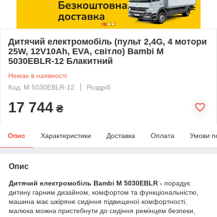
Дитячий електромобіль (пульт 2,4G, 4 мотори
25W, 12V10Ah, EVA, світло) Bambi M
5030EBLR-12 Блакитний
Немає в наявності
Код: M 5030EBLR-12
Роздріб
17 744
₴
Опис
Характеристики
Доставка
Оплата
Умови п
Опис
Дитячий електромобіль Bambi M 5030EBLR -
порадує
дитину гарним дизайном, комфортом та функціональністю,
машина має шкіряне сидіння підвищеної комфортності,
малюка можна пристебнути до сидіння ремінцем безпеки,