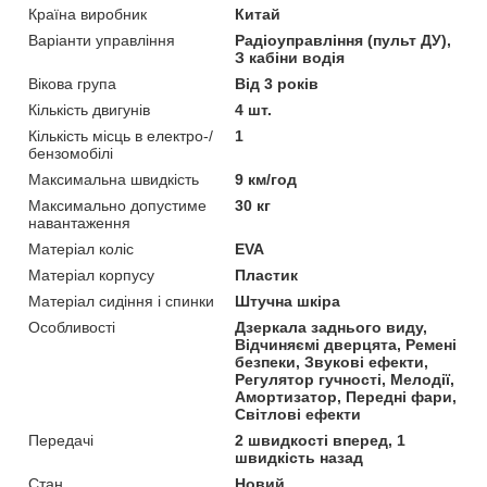
Країна виробник
Китай
Варіанти управління
Радіоуправління (пульт ДУ),
З кабіни водія
Вікова група
Від 3 років
Кількість двигунів
4 шт.
Кількість місць в електро-/
1
бензомобілі
Максимальна швидкість
9 км/год
Максимально допустиме
30 кг
навантаження
Матеріал коліс
EVA
Матеріал корпусу
Пластик
Матеріал сидіння і спинки
Штучна шкіра
Особливості
Дзеркала заднього виду,
Відчиняємі дверцята, Ремені
безпеки, Звукові ефекти,
Регулятор гучності, Мелодії,
Амортизатор, Передні фари,
Світлові ефекти
Передачі
2 швидкості вперед, 1
швидкість назад
Стан
Новий