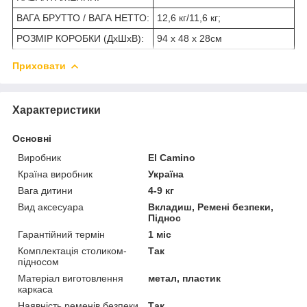
ВАГА БРУТТО / ВАГА НЕТТО:
12,6 кг/11,6 кг;
РОЗМІР КОРОБКИ (ДхШхВ):
94 х 48 х 28см
Приховати
Характеристики
Основні
Виробник
El Camino
Країна виробник
Україна
Вага дитини
4-9 кг
Вид аксесуара
Вкладиш, Ремені безпеки,
Піднос
Гарантійний термін
1 міс
Комплектація столиком-
Так
підносом
Матеріал виготовлення
метал, пластик
каркаса
Наявність ременів безпеки
Так