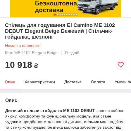
Стілець для годування El Camino ME 1102
DEBUT Elegant Beige Бежевий | Стільчик-
гойдалка, шезлонг
Немає в наявності
Код: ME 1102 Elegant Beige
Роздріб
10 918
₴
Опис
Характеристики
Доставка
Оплата
Умови п
Опис
Дитячий стільчик-гойдалка ME 1102 DEBUT -
являє собою
якісну, комфортну та функціональну модель, яка стане
чудовим придбанням для вашої дитини, стільчик має надійну
та стійку конструкцію, безпека малюка забезпечує захист від