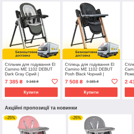
Стільчик для годування El
Стілець для годування El
Стіл
Camino ME 1102 DEBUT
Camino ME 1102 DEBUT
Cami
Dark Gray Сірий |
Posh Black Чорний |
Роже
Стільчик-гойдалка,
Стільчик-гойдалка,
дере
7 385
7 508
2 4
₴
₴
9 348 ₴
9 385 ₴
шезлонг
шезлонг
Купити
Купити
Акційні пропозиції та новинки
–25%
–25%