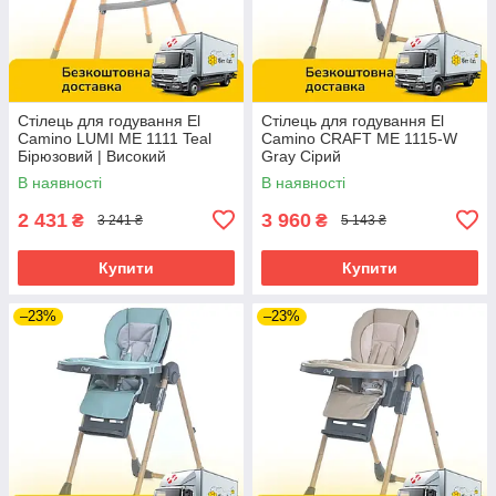
Стілець для годування El
Стілець для годування El
Camino LUMI ME 1111 Teal
Camino CRAFT ME 1115-W
Бірюзовий | Високий
Gray Сірий
дерев'яний стільчик
В наявності
В наявності
2 431
3 960
₴
₴
3 241 ₴
5 143 ₴
Купити
Купити
–23%
–23%