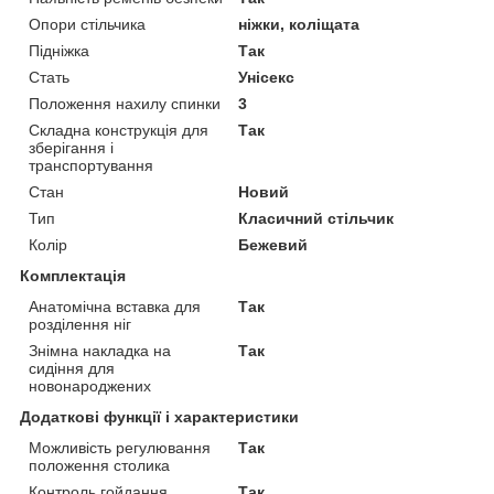
Опори стільчика
ніжки, коліщата
Підніжка
Так
Стать
Унісекс
Положення нахилу спинки
3
Складна конструкція для
Так
зберігання і
транспортування
Стан
Новий
Тип
Класичний стільчик
Колір
Бежевий
Комплектація
Анатомічна вставка для
Так
розділення ніг
Знімна накладка на
Так
сидіння для
новонароджених
Додаткові функції і характеристики
Можливість регулювання
Так
положення столика
Контроль гойдання
Так