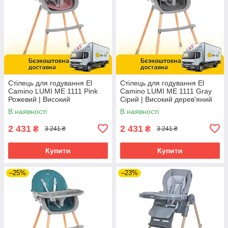
Стілець для годування El
Стілець для годування El
Camino LUMI ME 1111 Pink
Camino LUMI ME 1111 Gray
Рожевий | Високий
Сірий | Високий дерев'яний
дерев'яний стільчик
стільчик
В наявності
В наявності
2 431
2 431
₴
₴
3 241 ₴
3 241 ₴
Купити
Купити
–25%
–23%