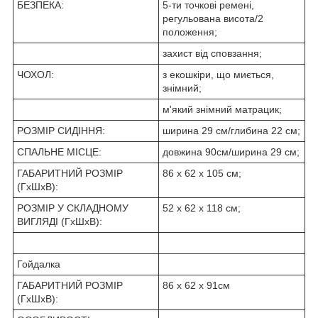
БЕЗПЕКА:
5-ти точкові ремені,
регульована висота/2
положення;
захист від сповзання;
ЧОХОЛ:
з екошкіри, що миється,
знімний;
м'який знімний матрацик;
РОЗМІР СИДІННЯ:
ширина 29 см/глибина 22 см;
СПАЛЬНЕ МІСЦЕ:
довжина 90см/ширина 29 см;
ГАБАРИТНИЙ РОЗМІР
86 х 62 х 105 см;
(ГхШхВ):
РОЗМІР У СКЛАДНОМУ
52 х 62 х 118 см;
ВИГЛЯДІ (ГхШхВ):
Гойдалка
ГАБАРИТНИЙ РОЗМІР
86 х 62 х 91см
(ГхШхВ):