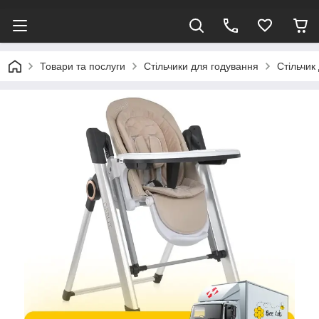
Товари та послуги
Стільчики для годування
Стільчик