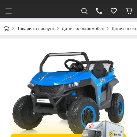
Товари та послуги
Дитячі електромобілі
Дитячі елек