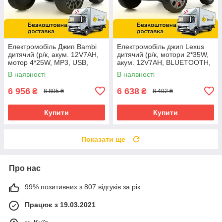
Електромобіль Джип Bambi
Електромобіль джип Lexus
дитячий (р/к, акум. 12V7AH,
дитячий (р/к, мотори 2*35W,
мотор 4*25W, MP3, USB,
акум. 12V7AH, BLUETOOTH,
BLUETOOTH) M 6357EBLR-1
MP3, USB) Bambi M
В наявності
В наявності
Білий
6410EBLR-11 Сірий
6 956
6 638
₴
₴
8 805 ₴
8 402 ₴
Купити
Купити
Показати ще
Про нас
99% позитивних з 807 відгуків за рік
Працює з 19.03.2021