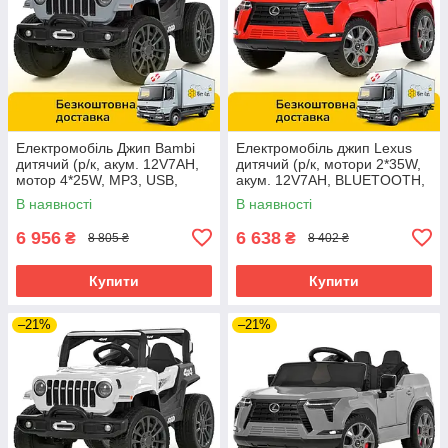
Електромобіль Джип Bambi
Електромобіль джип Lexus
дитячий (р/к, акум. 12V7AH,
дитячий (р/к, мотори 2*35W,
мотор 4*25W, MP3, USB,
акум. 12V7AH, BLUETOOTH,
BLUETOOTH) M 6357EBLR-
MP3, USB) Bambi M
В наявності
В наявності
11 Сірий
6410EBLR-3 Червоний
6 956
6 638
₴
₴
8 805 ₴
8 402 ₴
Купити
Купити
–21%
–21%