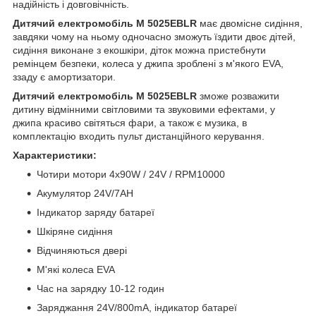
надійність і довговічність.
Дитячий електромобіль M 5025EBLR
має двомісне сидіння,
завдяки чому на ньому одночасно зможуть їздити двоє дітей,
сидіння виконане з екошкіри, діток можна пристебнути
ремінцем безпеки, колеса у джипа зроблені з м'якого EVA,
ззаду є амортизатори.
Дитячий електромобіль M 5025EBLR
зможе розважити
дитину відмінними світловими та звуковими ефектами, у
джипа красиво світяться фари, а також є музика, в
комплектацію входить пульт дистанційного керування.
Характеристики:
Чотири мотори 4х90W / 24V / RPM10000
Акумулятор 24V/7AH
Індикатор заряду батареї
Шкіряне сидіння
Відчиняються двері
М'які колеса EVA
Час на зарядку 10-12 годин
Заряджання 24V/800mA, індикатор батареї