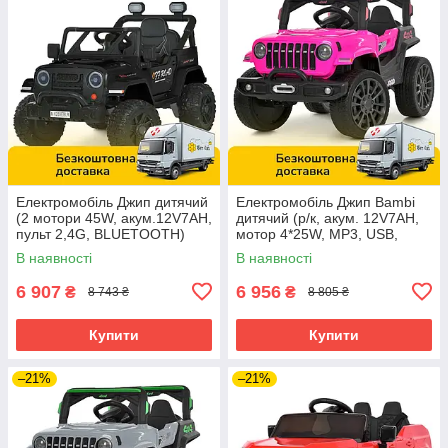
Електромобіль Джип дитячий
Електромобіль Джип Bambi
(2 мотори 45W, акум.12V7AH,
дитячий (р/к, акум. 12V7AH,
пульт 2,4G, BLUETOOTH)
мотор 4*25W, MP3, USB,
Bambi M 6289EBLR-2 Чорний
BLUETOOTH) M 6357EBLR-8
В наявності
В наявності
Рожевий
6 907
6 956
₴
₴
8 743 ₴
8 805 ₴
Купити
Купити
–21%
–21%