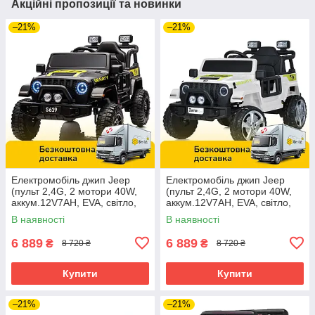
Акційні пропозиції та новинки
–21%
–21%
Електромобіль джип Jeep
Електромобіль джип Jeep
(пульт 2,4G, 2 мотори 40W,
(пульт 2,4G, 2 мотори 40W,
аккум.12V7AH, EVA, світло,
аккум.12V7AH, EVA, світло,
музика) M 5103EBLR-2
музика) M 5103EBLR-1 Білий
В наявності
В наявності
Чорний
6 889
6 889
₴
₴
8 720 ₴
8 720 ₴
Купити
Купити
–21%
–21%