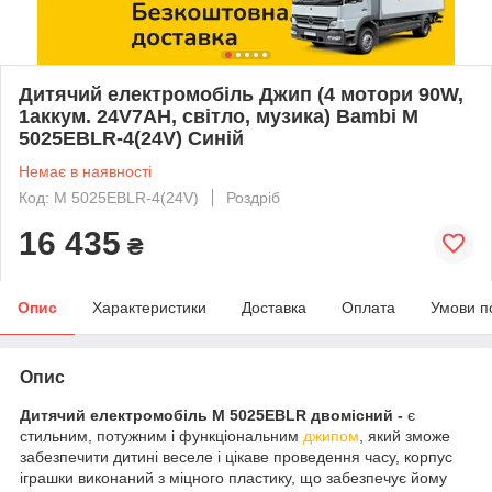
Дитячий електромобіль Джип (4 мотори 90W,
1аккум. 24V7AH, світло, музика) Bambi M
5025EBLR-4(24V) Синій
Немає в наявності
Код: M 5025EBLR-4(24V)
Роздріб
16 435
₴
Опис
Характеристики
Доставка
Оплата
Умови п
Опис
Дитячий електромобіль M 5025EBLR двомісний -
є
стильним, потужним і функціональним
джипом
, який зможе
забезпечити дитині веселе і цікаве проведення часу, корпус
іграшки виконаний з міцного пластику, що забезпечує йому