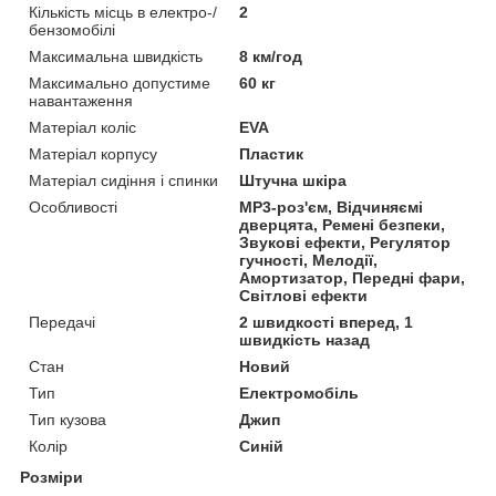
Кількість місць в електро-/
2
бензомобілі
Максимальна швидкість
8 км/год
Максимально допустиме
60 кг
навантаження
Матеріал коліс
EVA
Матеріал корпусу
Пластик
Матеріал сидіння і спинки
Штучна шкіра
Особливості
MP3-роз'єм, Відчиняємі
дверцята, Ремені безпеки,
Звукові ефекти, Регулятор
гучності, Мелодії,
Амортизатор, Передні фари,
Світлові ефекти
Передачі
2 швидкості вперед, 1
швидкість назад
Стан
Новий
Тип
Електромобіль
Тип кузова
Джип
Колір
Синій
Розміри