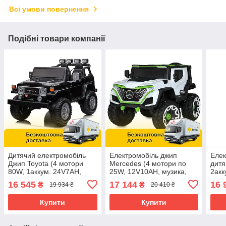
Всі умови повернення
Подібні товари компанії
Дитячий електромобіль
Електромобіль джип
Елек
Джип Toyota (4 мотори
Mercedes (4 мотори по
дитя
80W, 1аккум. 24V7AH,
25W, 12V10AH, музика,
2акк
музика, світло) Bambi M
світло, пульт 2,4G) Bambi
підс
16 545
17 144
16 
₴
₴
19 934 ₴
20 410 ₴
4968EBLR-2(24V) Чорний
M 5912EBLR-1 Білий
Bam
11(2
Купити
Купити