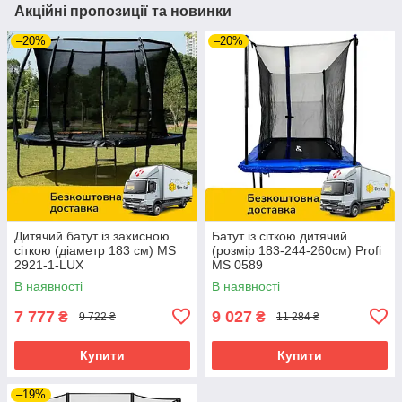
Акційні пропозиції та новинки
–20%
–20%
Дитячий батут із захисною
Батут із сіткою дитячий
сіткою (діаметр 183 см) MS
(розмір 183-244-260см) Profi
2921-1-LUX
MS 0589
В наявності
В наявності
7 777
9 027
₴
₴
9 722 ₴
11 284 ₴
Купити
Купити
–19%