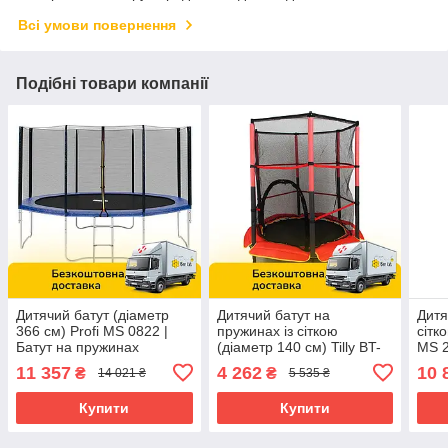
Всі умови повернення
Подібні товари компанії
Дитячий батут (діаметр
Дитячий батут на
Дитя
366 см) Profi MS 0822 |
пружинах із сіткою
сітк
Батут на пружинах
(діаметр 140 см) Tilly BT-
MS 
RJ-0072 Червоний
11 357
4 262
10 
₴
₴
14 021 ₴
5 535 ₴
Купити
Купити