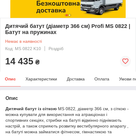
Дитячий батут (діаметр 366 см) Profi MS 0822 |
Батут на пружинах
Немає в наявності
Код: MS 0822 K10
Роздріб
14 435
₴
Опис
Характеристики
Доставка
Оплата
Умови п
Опис
Дитячий батут із сіткою
MS 0822, діаметр 366 см, з сіткою -
можна купувати для використання на атракціонах і
спортивних секціях, стрибки на батуті відмінно піднімають
настрій, а також сприяють розвитку вестибулярного апарату ,
на батуті можна займатися фітнесом, гімнастикою та