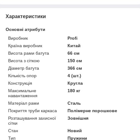
Характеристики
Основні атрибути
Виробник
Profi
Країна виробник
Китай
Висота рами батута
66 см
Висота з сіткою
150 см
Діаметр батута
366 см
Кількість опор
4 (шт.)
Конструкція
Кругла
Максимальне
180 кг
навантаження
Матеріал рами
Сталь
Покриття труби каркаса
Полімерне порошкове
Розташування захисної
Зовнішня
сітки
Стан
Новий
Тип
Пружини