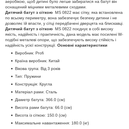
аеробікою, щоб дитині було легше забиратися на батут він
оснащений міцними металевими сходами.
Дитячий батут з сіткою
MS 0822 має сітку, яка встановлена
по всьому периметру, вона забезпечує безпеку дитини і не
дозволяє їй впасти, у сітці передбачені дверцята на блискавці.
Дитячий батут з сіткою
MS 0822 поєднує в собі високу
якість, надійність і практичність, дана модель має посилені W-
подібні металеві опори, що забезпечують високу стійкість і
надійність усієї конструкції.
Основні характеристики
Виробник: Profi
Країна виробник: Китай
Вікова група: Від 3 років
Тип: Пружини
Конструкція: Кругла
Матеріал рами: Сталь
Діаметр батута: 366.0 (см)
Висота рами батута: 66.0 (см)
Висота із сіткою: 150.0 (см)
Максимальне навантаження: 180.0 (кг)