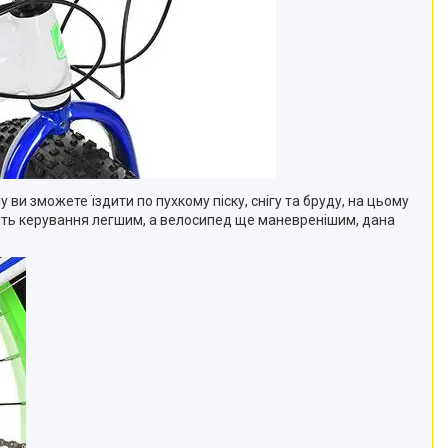
и зможете їздити по пухкому піску, снігу та бруду, на цьому
бить керування легшим, а велосипед ще маневренішим, дана