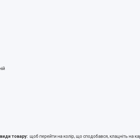
ній
види товару:
щоб перейти на колір, що сподобався, клацніть на к