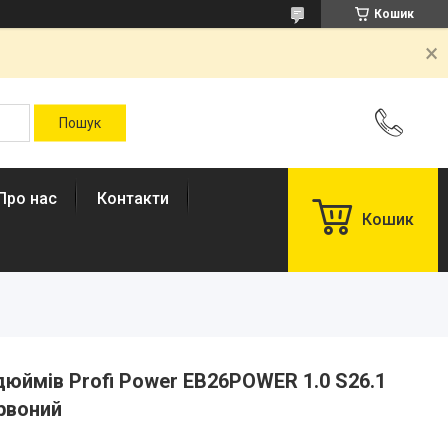
Кошик
Про нас
Контакти
Кошик
юймів Profi Power EB26POWER 1.0 S26.1
рвоний