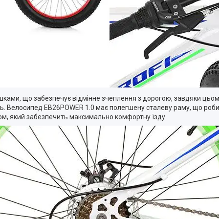
ами, що забезпечує відмінне зчеплення з дорогою, завдяки цьому в
дуть. Велосипед EB26POWER 1.0 має полегшену сталеву раму, що ро
м, який забезпечить максимально комфортну їзду.