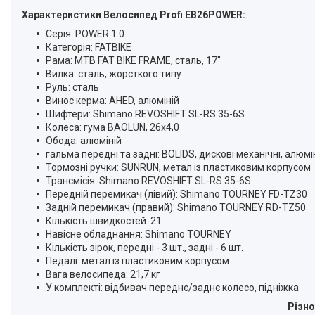
Характеристики Велосипед Profi EB26POWER:
Серія: POWER 1.0
Категорія: FATBIKE
Рама: MTB FAT BIKE FRAME, сталь, 17"
Вилка: сталь, жорсткого типу
Руль: сталь
Винос керма: AHED, алюміній
Шифтери: Shimano REVOSHIFT SL-RS 35-6S
Колеса: гума BAOLUN, 26х4,0
Обода: алюміній
гальма передні та задні: BOLIDS, дискові механічні, алюмі
Тормозні ручки: SUNRUN, метал із пластиковим корпусом
Трансмісія: Shimano REVOSHIFT SL-RS 35-6S
Передній перемикач (лівий): Shimano TOURNEY FD-TZ30
Задній перемикач (правий): Shimano TOURNEY RD-TZ50
Кількість швидкостей: 21
Навісне обладнання: Shimano TOURNEY
Кількість зірок, передні - 3 шт., задні - 6 шт.
Педалі: метал із пластиковим корпусом
Вага велосипеда: 21,7 кг
У комплекті: відбивач переднє/заднє колесо, підніжка
Різно