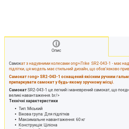
Опис
Самок
ат з надувними колесами ong>iTrike SR2-043-1 - має над
підлітки, ця модель має стильний дизайн, що обов'язково при
Самок
ат rong> SR2-043-1 оснащений якісним ручним гальм
припаркувати самокат у будь-якому зручному місці.
Самокат
SR2-043-1 це легкий і маневрений самокат, що поєдну
великі навантаження. br/>
Технічні характеристики
Тип: Міський
Вікова група: Для підлітків
Максимальне навантаження: 60 кг
Конструкція: Цілісна