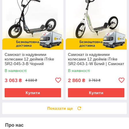
Самокат із надувними
Самокат із надувними
колесами 12 дюймів iTrike
колесами 12 дюймів iTrike
SR2-045-3-B Чорний
SR2-043-1-W Білий | Самокат
для підлітка
В наявності
В наявності
3 063
2 860
₴
₴
4 030 ₴
3 763 ₴
Купити
Купити
Показати ще
Про нас