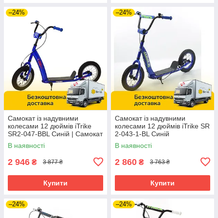
–24%
–24%
Самокат із надувними
Самокат із надувними
колесами 12 дюймів iTrike
колесами 12 дюймів iTrike SR
SR2-047-BBL Синій | Самокат
2-043-1-BL Синій
для підлітка
В наявності
В наявності
2 946
2 860
₴
₴
3 877 ₴
3 763 ₴
Купити
Купити
–24%
–24%