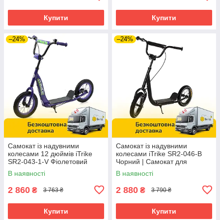
Купити
Купити
–24%
–24%
Самокат із надувними
Самокат із надувними
колесами 12 дюймів iTrike
колесами iTrike SR2-046-B
SR2-043-1-V Фіолетовий
Чорний | Самокат для
підлітка
В наявності
В наявності
2 860
2 880
₴
₴
3 763 ₴
3 790 ₴
Купити
Купити