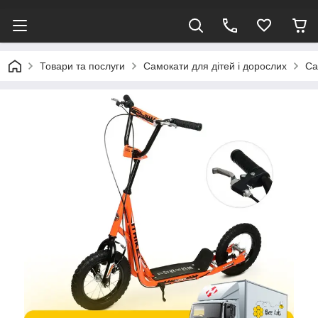
Товари та послуги
Самокати для дітей і дорослих
Са