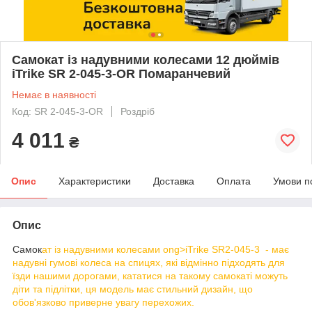
Самокат із надувними колесами 12 дюймів
iTrike SR 2-045-3-OR Помаранчевий
Немає в наявності
Код: SR 2-045-3-OR
Роздріб
4 011
₴
Опис
Характеристики
Доставка
Оплата
Умови п
Опис
Самок
ат із надувними колесами ong>iTrike SR2-045-3 - має
надувні гумові колеса на спицях, які відмінно підходять для
їзди нашими дорогами, кататися на такому самокаті можуть
діти та підлітки, ця модель має стильний дизайн, що
обов'язково приверне увагу перехожих.