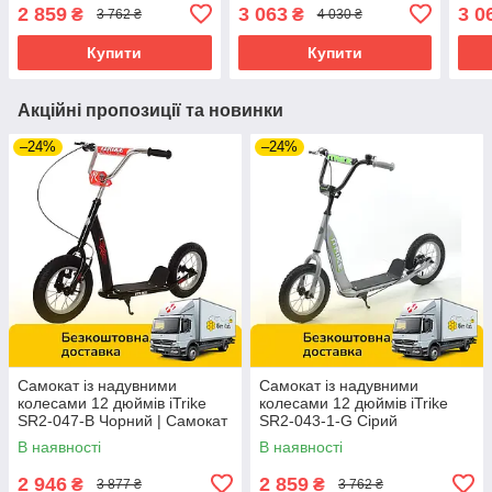
Помаранчевий
2 859
3 063
3 0
₴
₴
3 762 ₴
4 030 ₴
Купити
Купити
Акційні пропозиції та новинки
–24%
–24%
Самокат із надувними
Самокат із надувними
колесами 12 дюймів iTrike
колесами 12 дюймів iTrike
SR2-047-B Чорний | Самокат
SR2-043-1-G Сірий
для підлітка
В наявності
В наявності
2 946
2 859
₴
₴
3 877 ₴
3 762 ₴