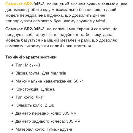
Самок
ат SR2-
045-3
оснащений якісним ручним гальмом, яке
допоможе зробити їзду максимально безпечною, в даній
моделі передбачена підніжка, що дозволить дитині
припаркувати самокат у будь-якому зручному місці.
Самокат SR2-045-3
це легкий і маневрений самокат, що
поєднує в собі гарну якість, надійність та безпеку, дана
модель базується на міцній металевій рамі, що дозволяє
самокату витримувати великі навантаження.
Технічні характеристики
Тип: Міський
Вікова група: Для підлітків
Максимальне навантаження: 60 кг
Конструкція: Цілісна
Тип коліс: Литі
Кількість коліс: 2 шт.
Діаметр передніх коліс: 305 мм
Діаметр заднього колеса: 305 мм
Матеріал коліс: Гума,надувні