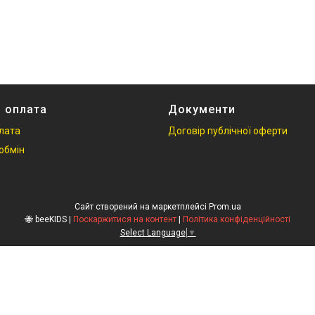
і оплата
Документи
плата
Договір публічної оферти
обмін
Сайт створений на маркетплейсі
Prom.ua
🐝 beeKIDS |
Поскаржитися на контент
|
Політика конфіденційності
Select Language
▼