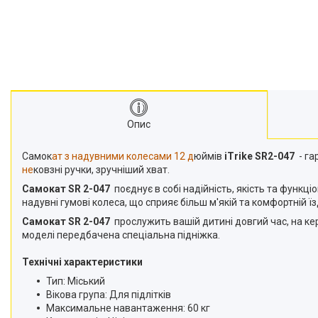
Опис
Самок
ат з надувними колесами 12 д
юймів
iTrike SR2-047
- га
не
ковзні ручки, зручніший хват.
Самокат SR 2-047
поєднує в собі надійність, якість та функці
надувні гумові колеса, що сприяє більш м'якій та комфортній їзд
Самокат SR 2-047
прослужить вашій дитині довгий час, на ке
моделі передбачена спеціальна підніжка.
Технічні характеристики
Тип: Міський
Вікова група: Для підлітків
Максимальне навантаження: 60 кг