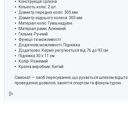
Конструкція: Цілісна
Кількість коліс: 2 шт.
Діаметр передніх коліс: 305 мм
Діаметр заднього колеса: 305 мм
Матеріал коліс: Гума,надувні
Матеріал рами: Алюміній
Гальма: Ручний
Функції та можливості
Додаткові можливості: Підніжка
Додатково: Кермо регулюється від 76 до 93 см
Підніжка 30 х 11 см
Колір: Рожевий
Країна виробник: Китай
Самокат — засіб пересування, що рухається шляхом відштов
проведення дозвілля, заняття спортом та фізкультурою.
]]>