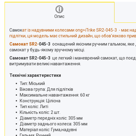
Опис
Самок
ат із надувними колесами ong>iTrike SR2-045-3 - має на
підлітки, ця модель має стильний дизайн, що обов'язково при
Самок
ат SR2-
045-3
оснащений якісним ручним гальмом, яке 
самокат у будь-якому зручному місці.
Самокат SR2-045-3
це легкий і маневрений самокат, що поєдну
витримувати великі навантаження.
Технічні характеристики
Тип: Міський
Вікова група: Для підлітків
Максимальне навантаження: 60 кг
Конструкція: Цілісна
Тип коліс: Литі
Кількість коліс: 2 шт.
Діаметр передніх коліс: 305 мм
Діаметр заднього колеса: 305 мм
Матеріал коліс: Гума,надувні
Гальма: Ручний