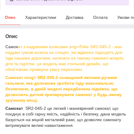
Опис
Характеристики
Доставка
Оплата
Умови п
Опис
Самок
ат з надувними колесами ong>iTrike SR2-045-2 - має
надувні гумові колеса на спицях, які відмінно підходять для
їзди нашими дорогами, кататися на такому самокаті можуть
діти та підлітки, ця модель має стильний дизайн, що
обов'язково приверне увагу перехожих.
Самок
ат rong> SR2-045-2 оснащений якісним ручним
гальмом, яке допоможе зробити їзду максимально
безпечною, в даній моделі передбачена підніжка, що
дозволить дитині припаркувати самокат у будь-якому
зручному місці.
Самокат
SR2-045-2 це легкий і маневрений самокат, що
поєднує в собі гарну якість, надійність і безпеку, дана модель
базується на міцній металевій рамі, що дозволяє самокату
витримувати великі навантаження.