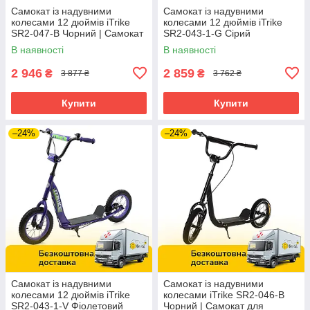
Самокат із надувними
Самокат із надувними
колесами 12 дюймів iTrike
колесами 12 дюймів iTrike
SR2-047-B Чорний | Самокат
SR2-043-1-G Сірий
для підлітка
В наявності
В наявності
2 946
2 859
₴
₴
3 877 ₴
3 762 ₴
Купити
Купити
–24%
–24%
Самокат із надувними
Самокат із надувними
колесами 12 дюймів iTrike
колесами iTrike SR2-046-B
SR2-043-1-V Фіолетовий
Чорний | Самокат для