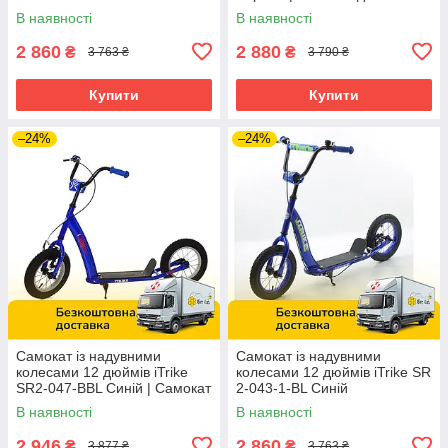
підлітка
В наявності
В наявності
2 860
2 880
₴
₴
3 763 ₴
3 790 ₴
Купити
Купити
–24%
–24%
Самокат із надувними
Самокат із надувними
колесами 12 дюймів iTrike
колесами 12 дюймів iTrike SR
SR2-047-BBL Синій | Самокат
2-043-1-BL Синій
для підлітка
В наявності
В наявності
2 946
2 860
₴
₴
3 877 ₴
3 763 ₴