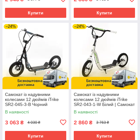
Купити
Купити
–24%
–24%
Самокат із надувними
Самокат із надувними
колесами 12 дюймів iTrike
колесами 12 дюймів iTrike
SR2-045-3-B Чорний
SR2-043-1-W Білий | Самокат
для підлітка
В наявності
В наявності
3 063
2 860
₴
₴
4 030 ₴
3 763 ₴
Купити
Купити