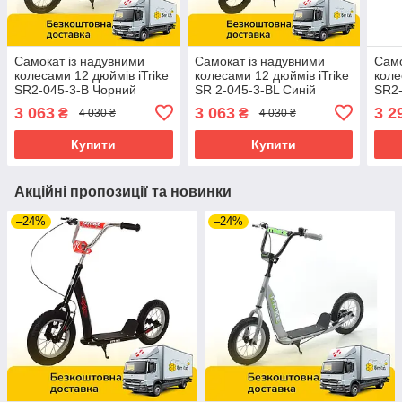
Самокат із надувними
Самокат із надувними
Само
колесами 12 дюймів iTrike
колесами 12 дюймів iTrike
коле
SR2-045-3-B Чорний
SR 2-045-3-BL Синій
SR2-
3 063
3 063
3 2
₴
₴
4 030 ₴
4 030 ₴
Купити
Купити
Акційні пропозиції та новинки
–24%
–24%