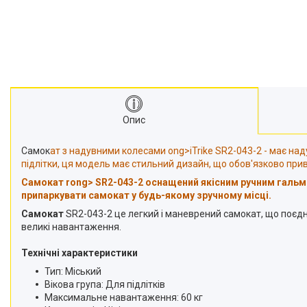
Опис
Самок
ат з надувними колесами ong>iTrike SR2-043-2 - має над
підлітки, ця модель має стильний дизайн, що обов'язково при
Самок
ат rong> SR2-043-2 оснащений якісним ручним гальм
припаркувати самокат у будь-якому зручному місці.
Самокат
SR2-043-2 це легкий і маневрений самокат, що поєдну
великі навантаження.
Технічні характеристики
Тип: Міський
Вікова група: Для підлітків
Максимальне навантаження: 60 кг