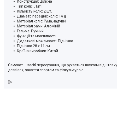
Конструкція: Цілісна
Тип коліс: Литі
Кількість коліс: 2 шт.
Діаметр передніх коліс: 14 д
Матеріал коліс: Гума,надувні
Матеріал рами: Алюміній
Гальма: Ручний
Функції та можливості
Додаткові можливості: Підніжка
Підніжка 28 х 11 см
Країна виробник: Китай
Самокат — засіб пересування, що рухається шляхом відштовху
дозвілля, заняття спортом та фізкультурою.
]]>