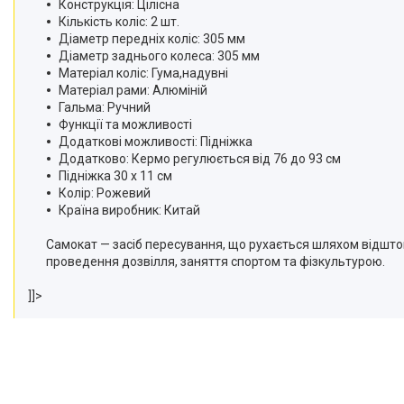
Конструкція: Цілісна
Кількість коліс: 2 шт.
Діаметр передніх коліс: 305 мм
Діаметр заднього колеса: 305 мм
Матеріал коліс: Гума,надувні
Матеріал рами: Алюміній
Гальма: Ручний
Функції та можливості
Додаткові можливості: Підніжка
Додатково: Кермо регулюється від 76 до 93 см
Підніжка 30 х 11 см
Колір: Рожевий
Країна виробник: Китай
Самокат — засіб пересування, що рухається шляхом відштов
проведення дозвілля, заняття спортом та фізкультурою.
]]>