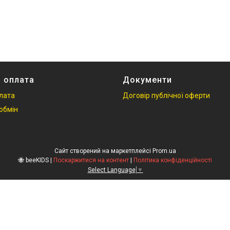
і оплата
Документи
плата
Договір публічної оферти
обмін
Сайт створений на маркетплейсі
Prom.ua
🐝 beeKIDS |
Поскаржитися на контент
|
Політика конфіденційності
Select Language
▼