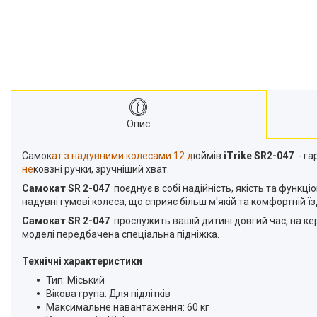
Опис
Самок
ат з надувними колесами 12 д
юймів
iTrike SR2-047
- га
не
ковзні ручки, зручніший хват.
Самокат SR 2-047
поєднує в собі надійність, якість та функці
надувні гумові колеса, що сприяє більш м'якій та комфортній їзд
Самокат SR 2-047
прослужить вашій дитині довгий час, на ке
моделі передбачена спеціальна підніжка.
Технічні характеристики
Тип: Міський
Вікова група: Для підлітків
Максимальне навантаження: 60 кг