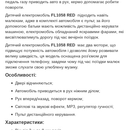
педаль газу приводить авто в рух, кермо допомагає робити
повороти.
Дитячий електромобіль
FL1058 RED
підходить навіть
малюкам, адже в комплекті автомобіля є пульт, за його
допомогою батьки мають можливість дистанційно керувати
машиною, електромобіль обладнаний яскравими фарами, які
висвітлюватимуть дорогу під час вечірніх поїздок.
Дитячий електромобіль
FL1058 RED
має два мотори, що
підвищує потужність автомобіля і дозволяє йому розвивати
велику швидкість, ця модель оснащена роз'ємом для
підключення телефону, завдяки чому під час поїздки малюк
зможе слухати свою улюблену музику.
Особливості:
Двері відчиняються;
Автомобіль приводиться в рух ніжним ділом;
Рух вперед/назад, поворот кермом;
Світлові та звукові ефекти, MP3, регулятор гучності;
Пульт дистанційного керування.
Характеристики: