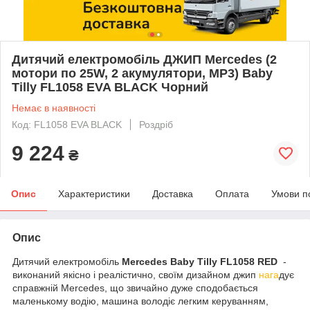
Дитячий електромобіль ДЖИП Mercedes (2
мотори по 25W, 2 акумулятори, MP3) Baby
Tilly FL1058 EVA BLACK Чорний
Немає в наявності
Код: FL1058 EVA BLACK
Роздріб
9 224
₴
Опис
Характеристики
Доставка
Оплата
Умови п
Опис
Дитячий електромобіль
Mercedes Baby Tilly FL1058 RED
-
виконаний якісно і реалістично, своїм дизайном джип
нага
дує
справжній Mercedes, що звичайно дуже сподобається
маленькому водію, машина володіє легким керуванням,