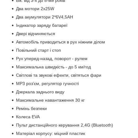
Вік: від 3-х до 8-ми років
Два мотори 2х25W
Два акумулятори
2*6V4,5AH
Індикатор заряду батареї
Двері відчиняються
Автомобіль приводиться в рух ніжним ділом
Повільний старт і стоп
Рух уперед-назад, поворот - рулем
Максимальна швидкість - до 5 км/год
Світлові та звукові ефекти, світяться фари
MP3 роз'єм, регулятор гучності
Дзеркала заднього виду
Максимальне навантаження 30 кг
Ремінь безпеки
Колеса EVA
Пульт дистанційного керування 2,4G (Bluetooth)
Матеріал корпусу: міцний пластик