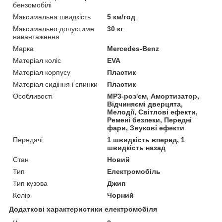
бензомобілі
Максимальна швидкість
5 км/год
Максимально допустиме
30 кг
навантаження
Марка
Mercedes-Benz
Матеріал коліс
EVA
Матеріал корпусу
Пластик
Матеріал сидіння і спинки
Пластик
Особливості
MP3-роз'єм, Амортизатор,
Відчиняємі дверцята,
Мелодії, Світлові ефекти,
Ремені безпеки, Передні
фари, Звукові ефекти
Передачі
1 швидкість вперед, 1
швидкість назад
Стан
Новий
Тип
Електромобіль
Тип кузова
Джип
Колір
Чорний
Додаткові характеристики електромобіля