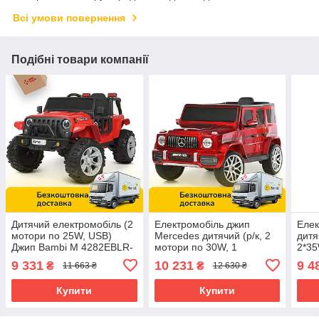
Всі умови повернення
Подібні товари компанії
Дитячий електромобіль (2
Електромобіль джип
Елек
мотори по 25W, USB)
Mercedes дитячий (р/к, 2
дитя
Джип Bambi M 4282EBLR-
мотори по 30W, 1
2*35
3 Червоний
акум.12V7AH, MP3) Bambi
MP3,
9 331
10 231
9 4
₴
₴
11 663 ₴
12 630 ₴
M 4214EBLRS-3 Червоний
6140
Купити
Купити