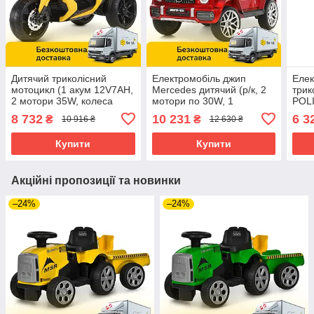
Дитячий триколісний
Електромобіль джип
Елек
мотоцикл (1 акум 12V7AH,
Mercedes дитячий (р/к, 2
трик
2 мотори 35W, колеса
мотори по 30W, 1
POLI
EVA, MP3, USB) M
акум.12V7AH, MP3) Bambi
2 ак
8 732
10 231
6 3
₴
₴
10 916 ₴
12 630 ₴
4852EL-6 Жовтий
M 4214EBLRS-3 Червоний
MP3)
Пом
Купити
Купити
Акційні пропозиції та новинки
–24%
–24%