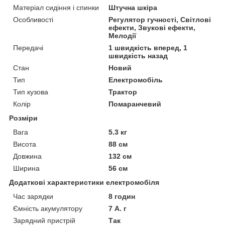
Матеріал сидіння і спинки
Штучна шкіра
Особливості
Регулятор гучності, Світлові
ефекти, Звукові ефекти,
Мелодії
Передачі
1 швидкість вперед, 1
швидкість назад
Стан
Новий
Тип
Електромобіль
Тип кузова
Трактор
Колір
Помаранчевий
Розміри
Вага
5.3 кг
Висота
88 см
Довжина
132 см
Ширина
56 см
Додаткові характеристики електромобіля
Час зарядки
8 годин
Ємність акумулятору
7 А. г
Зарядний пристрій
Так