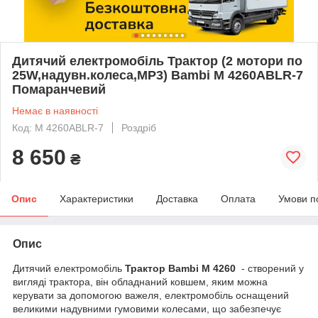
Дитячий електромобіль Трактор (2 мотори по
25W,надувн.колеса,MP3) Bambi M 4260ABLR-7
Помаранчевий
Немає в наявності
Код: M 4260ABLR-7
Роздріб
8 650
₴
Опис
Характеристики
Доставка
Оплата
Умови п
Опис
Дитячий електромобіль
Трактор Bambi M 4260
- створений у
вигляді трактора, він обладнаний ковшем, яким можна
керувати за допомогою важеля, електромобіль оснащений
великими надувними гумовими колесами, що забезпечує