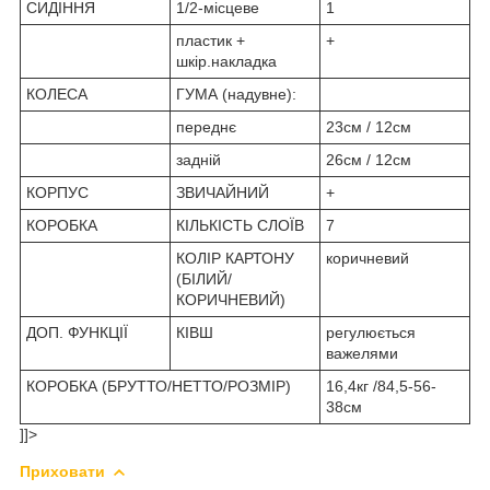
СИДІННЯ
1/2-місцеве
1
пластик +
+
шкір.накладка
КОЛЕСА
ГУМА (надувне):
переднє
23см / 12см
задній
26см / 12см
КОРПУС
ЗВИЧАЙНИЙ
+
КОРОБКА
КІЛЬКІСТЬ СЛОЇВ
7
КОЛІР КАРТОНУ
коричневий
(БІЛИЙ/
КОРИЧНЕВИЙ)
ДОП. ФУНКЦІЇ
КІВШ
регулюється
важелями
КОРОБКА (БРУТТО/НЕТТО/РОЗМІР)
16,4кг /84,5-56-
38см
]]>
Приховати