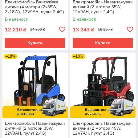
Електромобіль Вантажівка
Електромобіль Навантажувач
дитяча (4 мотори (2х35W,
дитячий (2 мотори 35W,
2х18W), 12V9AH, пульт 2,4G)
12V9AH, пульт 2,4G)
Самоскид Bambi
Спецтехніка Bambi M
В наявності
В наявності
JS3198EBLR-1 Білий
5989BLR-6 Жовтий
12 210
13 243
₴
₴
14 890 ₴
16 150 ₴
Купити
Купити
–18%
–18%
Електромобіль Навантажувач
Електромобіль Навантажувач
дитячий (2 мотори 35W,
дитячий (2 мотори 45W,
12V9AH, пульт 2,4G)
12V7AH, пульт 2,4G)
Спецтехніка Bambi M
Спецтехніка Bambi M