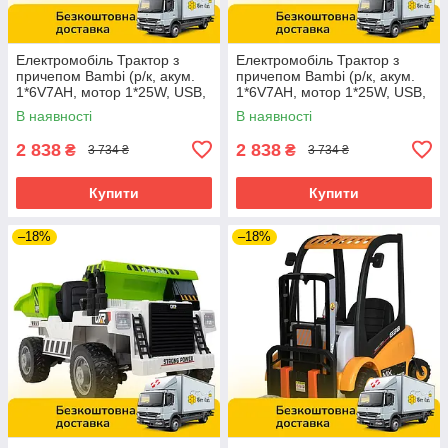
Електромобіль Трактор з
Електромобіль Трактор з
причепом Bambi (р/к, акум.
причепом Bambi (р/к, акум.
1*6V7AH, мотор 1*25W, USB,
1*6V7AH, мотор 1*25W, USB,
BLUETOOTH, MP3) M
BLUETOOTH, MP3) M
В наявності
В наявності
6346ER-6 Жовтий
6346ER-5 Зелений
2 838
2 838
₴
₴
3 734 ₴
3 734 ₴
Купити
Купити
–18%
–18%