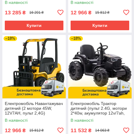
В наявності
В наявності
5989BLR-4 Синій
6063EBLR-3 Червоний
13 285
12 966
₴
₴
16 201 ₴
15 812 ₴
Купити
Купити
–18%
–18%
Електромобіль Навантажувач
Електромобіль Трактор
дитячий (2 мотори 45W,
дитячий (пульт 2.4G, мотори
12V7AH, пульт 2,4G)
2*40w, акумулятор 12v/7ah,
Спецтехніка Bambi M
MP3, USB) CJ000A Чорний
В наявності
В наявності
6063EBLR-6 Жовтий
12 966
11 532
₴
₴
15 812 ₴
14 063 ₴