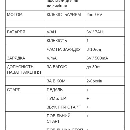
підставки для ніг
до сидіння
МОТОР
КІЛЬКІСТЬ/V/RPM
2шт / 6V
БАТАРЕЯ
V/AH
6V / 7AH
КІЛЬКІСТЬ
1
ЧАС НА ЗАРЯДКУ
8-10год
ЗАРЯДКА
V/mA
6V / 500mA
ДОПУСНІСТЬ
ЗА ВАГОЮ
до 30кг
НАВАНТАЖЕННЯ
ЗА ВIКОМ
2-6років
СТАРТ
ПЕДАЛЬ
+
ТУМБЛЕР
+
ЗВУК ПРИ СТАРТІ
+
ПОВІЛЬНИЙ
+
СТАРТ
ПОВІЛЬНИЙ СТОП
+