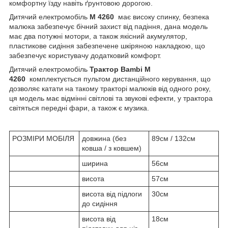
комфортну їзду навіть ґрунтовою дорогою.
Дитячий електромобіль
M 4260
має високу спинку, безпека
малюка забезпечує бічний захист від падіння, дана модель
має два потужні мотори, а також якісний акумулятор,
пластикове сидіння забезпечене шкіряною накладкою, що
забезпечує користувачу додатковий комфорт.
Дитячий електромобіль
Трактор Bambi M
4260
комплектується пультом дистанційного керування, що
дозволяє катати на такому тракторі малюків від одного року,
ця модель має відмінні світлові та звукові ефекти, у трактора
світяться передні фари, а також є музика.
РОЗМІРИ МОБІЛЯ
довжина (без
89см / 132см
ковша / з ковшем)
ширина
56см
висота
57см
висота від підлоги
30см
до сидіння
висота від
18см